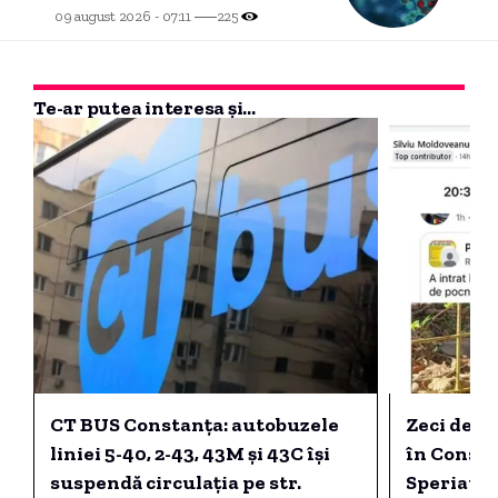
09 august 2026 - 07:11
225
Te-ar putea interesa și...
CT BUS Constanța: autobuzele
Zeci de câ
liniei 5-40, 2-43, 43M și 43C își
în Consta
suspendă circulația pe str.
Speriate d