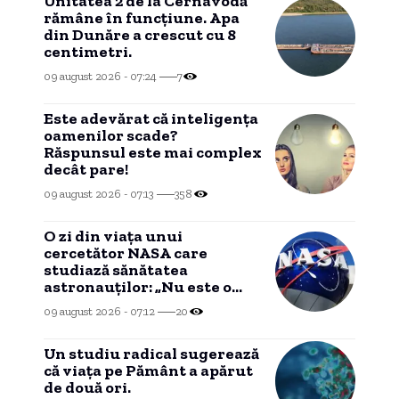
Unitatea 2 de la Cernavodă
rămâne în funcțiune. Apa
din Dunăre a crescut cu 8
centimetri.
09 august 2026 - 07:24
7
Este adevărat că inteligența
oamenilor scade?
Răspunsul este mai complex
decât pare!
09 august 2026 - 07:13
358
O zi din viața unui
cercetător NASA care
studiază sănătatea
astronauților: „Nu este o
știință complicată”
09 august 2026 - 07:12
20
Un studiu radical sugerează
că viața pe Pământ a apărut
de două ori.