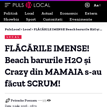
Aa
Politică
Local
Actual
Economic
Extern
Showbiz
Sport
Curiozitati
Evenimente
PulsLocal
>
Local
>
FLĂCĂRILE IMENSE! Beach barurile H2O și Crazy din MAMAIA s-au făcut SCRUM!
LOCAL
FLĂCĂRILE IMENSE!
Beach barurile H2O și
Crazy din MAMAIA s-au
făcut SCRUM!
Petrache Poenaru
373
Data: 9 iulie 2026 - 08:31