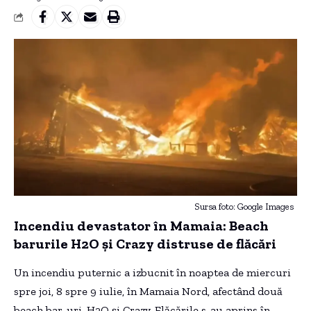
Sursa foto: Google Images
Incendiu devastator în Mamaia: Beach
barurile H2O și Crazy distruse de flăcări
Un incendiu puternic a izbucnit în noaptea de miercuri
spre joi, 8 spre 9 iulie, în Mamaia Nord, afectând două
beach bar-uri, H2O și Crazy. Flăcările s-au aprins în