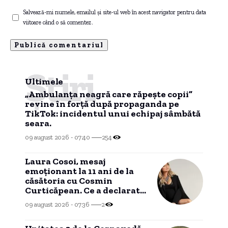
Salvează-mi numele, emailul și site-ul web în acest navigator pentru data
viitoare când o să comentez.
Știri
Ultimele
„Ambulanța neagră care răpește copii”
revine în forță după propaganda pe
TikTok: incidentul unui echipaj sâmbătă
seara.
09 august 2026 - 07:40
254
Laura Cosoi, mesaj
emoționant la 11 ani de la
căsătoria cu Cosmin
Curticăpean. Ce a declarat
despre tatăl celor cinci
09 august 2026 - 07:36
2
fetițe