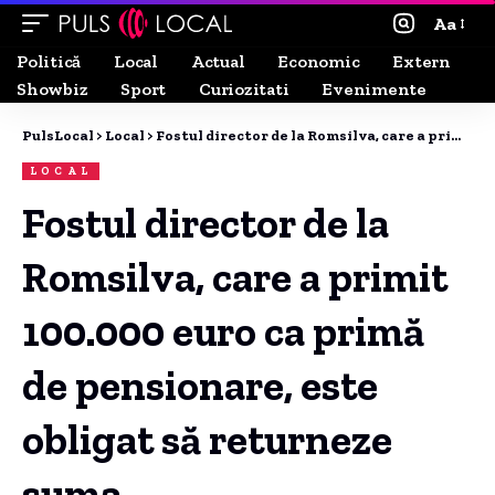
Aa
Politică
Local
Actual
Economic
Extern
Showbiz
Sport
Curiozitati
Evenimente
PulsLocal
>
Local
>
Fostul director de la Romsilva, care a primit 100.000 euro ca primă de pensionare, este obligat să returneze suma.
LOCAL
Fostul director de la
Romsilva, care a primit
100.000 euro ca primă
de pensionare, este
obligat să returneze
suma.