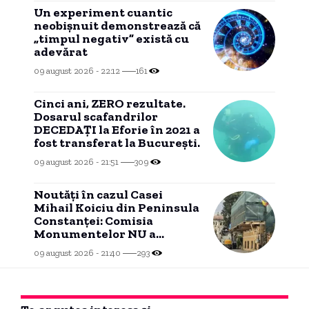
Un experiment cuantic
neobișnuit demonstrează că
„timpul negativ” există cu
adevărat
09 august 2026 - 22:12
161
Cinci ani, ZERO rezultate.
Dosarul scafandrilor
DECEDAȚI la Eforie în 2021 a
fost transferat la București.
09 august 2026 - 21:51
309
Noutăți în cazul Casei
Mihail Koiciu din Peninsula
Constanței: Comisia
Monumentelor NU a
aprobat modificările.
09 august 2026 - 21:40
293