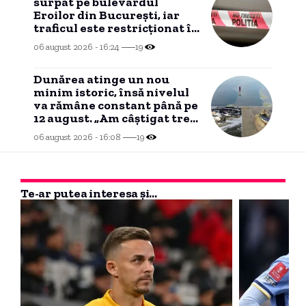
surpat pe bulevardul
Eroilor din București, iar
traficul este restricționat în
zonă.
06 august 2026 - 16:24
19
Dunărea atinge un nou
minim istoric, însă nivelul
va rămâne constant până pe
12 august. „Am câştigat trei-
patru zile”
06 august 2026 - 16:08
19
Te-ar putea interesa și...