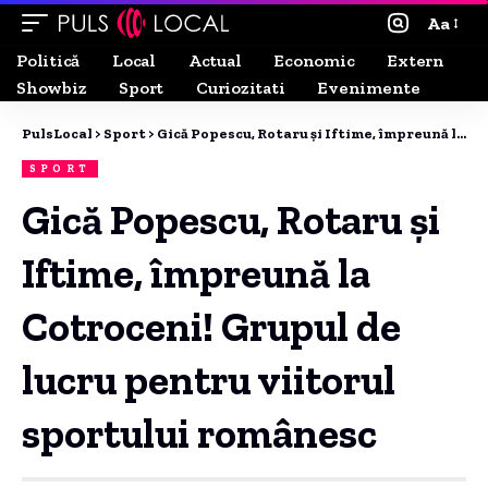
Aa
Politică
Local
Actual
Economic
Extern
Showbiz
Sport
Curiozitati
Evenimente
PulsLocal
>
Sport
>
Gică Popescu, Rotaru și Iftime, împreună la Cotroceni! Grupul de lucru pentru viitorul sportului românesc
SPORT
Gică Popescu, Rotaru și
Iftime, împreună la
Cotroceni! Grupul de
lucru pentru viitorul
sportului românesc