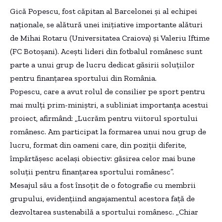
Gică Popescu, fost căpitan al Barcelonei și al echipei
naționale, se alătură unei inițiative importante alături
de Mihai Rotaru (Universitatea Craiova) și Valeriu Iftime
(FC Botoșani). Acești lideri din fotbalul românesc sunt
parte a unui grup de lucru dedicat găsirii soluțiilor
pentru finanțarea sportului din România.
Popescu, care a avut rolul de consilier pe sport pentru
mai mulți prim-miniștri, a subliniat importanța acestui
proiect, afirmând: „Lucrăm pentru viitorul sportului
românesc. Am participat la formarea unui nou grup de
lucru, format din oameni care, din poziții diferite,
împărtășesc același obiectiv: găsirea celor mai bune
soluții pentru finanțarea sportului românesc”.
Mesajul său a fost însoțit de o fotografie cu membrii
grupului, evidențiind angajamentul acestora față de
dezvoltarea sustenabilă a sportului românesc. „Chiar