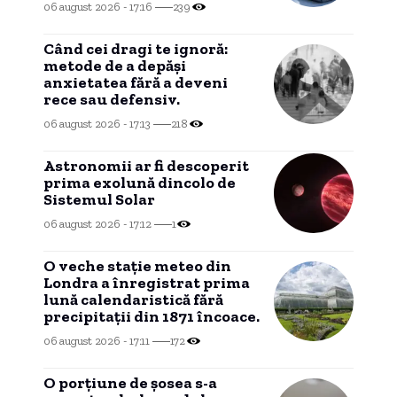
06 august 2026 - 17:16
239
Când cei dragi te ignoră:
metode de a depăși
anxietatea fără a deveni
rece sau defensiv.
06 august 2026 - 17:13
218
Astronomii ar fi descoperit
prima exolună dincolo de
Sistemul Solar
06 august 2026 - 17:12
1
O veche stație meteo din
Londra a înregistrat prima
lună calendaristică fără
precipitații din 1871 încoace.
06 august 2026 - 17:11
172
O porțiune de șosea s-a