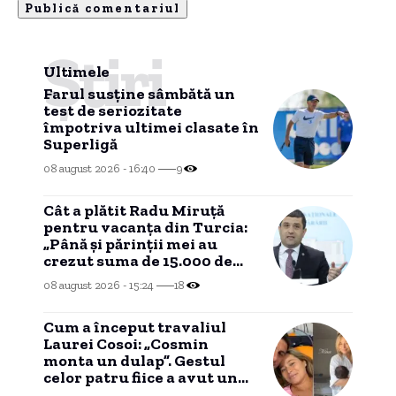
Știri
Ultimele
Farul susține sâmbătă un
test de seriozitate
împotriva ultimei clasate în
Superligă
08 august 2026 - 16:40
9
Cât a plătit Radu Miruță
pentru vacanța din Turcia:
„Până și părinții mei au
crezut suma de 15.000 de
euro”
08 august 2026 - 15:24
18
Cum a început travaliul
Laurei Cosoi: „Cosmin
monta un dulap”. Gestul
celor patru fiice a avut un
impact profund asupra ei.