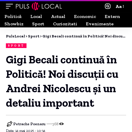
Aa
Politică
Local
Actual
Economic
Extern
Showbiz
Sport
Curiozitati
Evenimente
PulsLocal
>
Sport
>
Gigi Becali continuă în Politică! Noi discuții cu Andrei Nicolescu și un detaliu important
SPORT
Gigi Becali continuă în
Politică! Noi discuții cu
Andrei Nicolescu și un
detaliu important
Petrache Poenaru
368
Data: 14 mai 2025 - 10:34