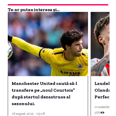
Te-ar putea interesa și...
Manchester United caută să-l
Laudele 
transfere pe „noul Courtois”
Olanda: „A
după startul dezastruos al
Perfect, b
sezonului.
01 noiembrie 20
366
26 august 2025 - 09:08