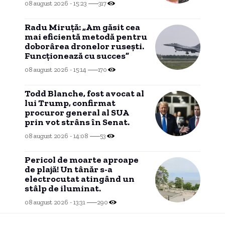
08 august 2026 - 15:23
317
Radu Miruță: „Am găsit cea
mai eficientă metodă pentru
doborârea dronelor rusești.
Funcționează cu succes”
08 august 2026 - 15:14
170
Todd Blanche, fost avocat al
lui Trump, confirmat
procuror general al SUA
prin vot strâns în Senat.
08 august 2026 - 14:08
53
Pericol de moarte aproape
de plajă! Un tânăr s-a
electrocutat atingând un
stâlp de iluminat.
08 august 2026 - 13:31
290