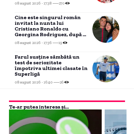
Nu mai am timp”
08 august 2026 - 17:38
270
Cine este singurul român
invitat la nunta lui
Cristiano Ronaldo cu
Georgina Rodriguez, după o
legătură de două decenii.
08 august 2026 - 17:36
19
Farul susține sâmbătă un
test de seriozitate
împotriva ultimei clasate în
Superligă
08 august 2026 - 16:40
26
Te-ar putea interesa și...