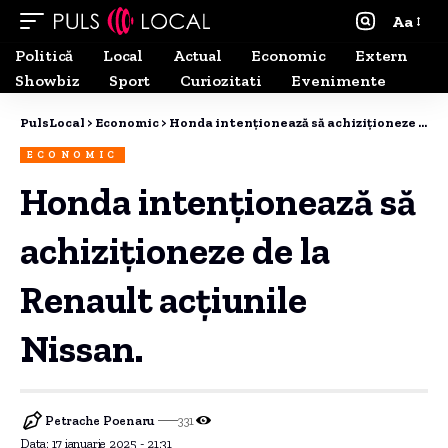
Aa
Politică
Local
Actual
Economic
Extern
Showbiz
Sport
Curiozitati
Evenimente
PulsLocal
>
Economic
>
Honda intenționează să achiziționeze de la Renault acțiunile Nissan.
ECONOMIC
Honda intenționează să
achiziționeze de la
Renault acțiunile
Nissan.
Petrache Poenaru
331
Data: 17 ianuarie 2025 - 21:31