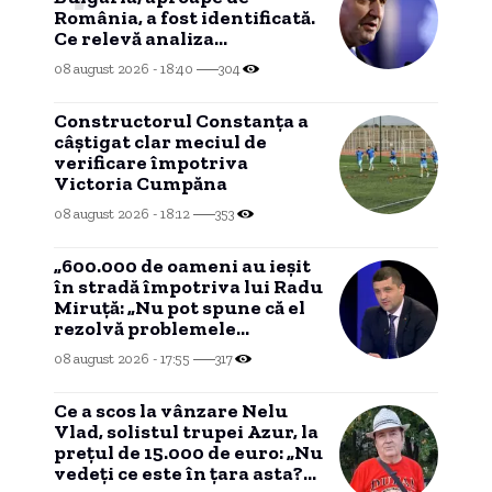
România, a fost identificată.
Ce relevă analiza
preliminară a epavei
08 august 2026 - 18:40
304
Constructorul Constanța a
câștigat clar meciul de
verificare împotriva
Victoria Cumpăna
08 august 2026 - 18:12
353
„600.000 de oameni au ieșit
în stradă împotriva lui Radu
Miruță: „Nu pot spune că el
rezolvă problemele
românilor””
08 august 2026 - 17:55
317
Ce a scos la vânzare Nelu
Vlad, solistul trupei Azur, la
prețul de 15.000 de euro: „Nu
vedeți ce este în țara asta?