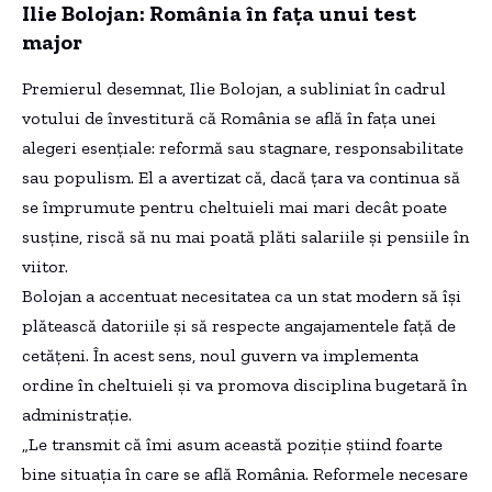
Ilie Bolojan: România în faţa unui test
major
Premierul desemnat, Ilie Bolojan, a subliniat în cadrul
votului de învestitură că România se află în faţa unei
alegeri esenţiale: reformă sau stagnare, responsabilitate
sau populism. El a avertizat că, dacă ţara va continua să
se împrumute pentru cheltuieli mai mari decât poate
susţine, riscă să nu mai poată plăti salariile şi pensiile în
viitor.
Bolojan a accentuat necesitatea ca un stat modern să îşi
plătească datoriile şi să respecte angajamentele faţă de
cetăţeni. În acest sens, noul guvern va implementa
ordine în cheltuieli şi va promova disciplina bugetară în
administraţie.
„Le transmit că îmi asum această poziţie ştiind foarte
bine situaţia în care se află România. Reformele necesare