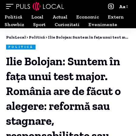
Aa
Politică
Local
Actual
Economic
Extern
Showbiz
Sport
Curiozitati
Evenimente
PulsLocal
>
Politică
>
Ilie Bolojan: Suntem în faţa unui test major. România are de făcut o alegere: reformă sau stagnare, responsabilitate sau populism.
POLITICĂ
Ilie Bolojan: Suntem în
faţa unui test major.
România are de făcut o
alegere: reformă sau
stagnare,
responsabilitate sau