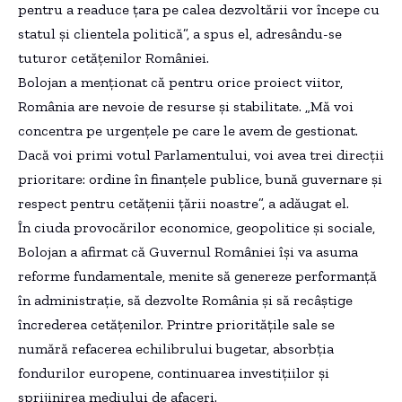
pentru a readuce ţara pe calea dezvoltării vor începe cu
statul şi clientela politică”, a spus el, adresându-se
tuturor cetăţenilor României.
Bolojan a menţionat că pentru orice proiect viitor,
România are nevoie de resurse şi stabilitate. „Mă voi
concentra pe urgenţele pe care le avem de gestionat.
Dacă voi primi votul Parlamentului, voi avea trei direcţii
prioritare: ordine în finanţele publice, bună guvernare şi
respect pentru cetăţenii ţării noastre”, a adăugat el.
În ciuda provocărilor economice, geopolitice şi sociale,
Bolojan a afirmat că Guvernul României îşi va asuma
reforme fundamentale, menite să genereze performanţă
în administraţie, să dezvolte România şi să recâştige
încrederea cetăţenilor. Printre priorităţile sale se
numără refacerea echilibrului bugetar, absorbţia
fondurilor europene, continuarea investiţiilor şi
sprijinirea mediului de afaceri.