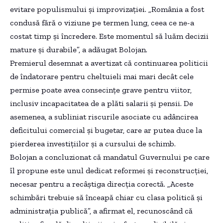
evitare populismului și improvizației. „România a fost
condusă fără o viziune pe termen lung, ceea ce ne-a
costat timp și încredere. Este momentul să luăm decizii
mature și durabile”, a adăugat Bolojan.
Premierul desemnat a avertizat că continuarea politicii
de îndatorare pentru cheltuieli mai mari decât cele
permise poate avea consecințe grave pentru viitor,
inclusiv incapacitatea de a plăti salarii și pensii. De
asemenea, a subliniat riscurile asociate cu adâncirea
deficitului comercial și bugetar, care ar putea duce la
pierderea investițiilor și a cursului de schimb.
Bolojan a concluzionat că mandatul Guvernului pe care
îl propune este unul dedicat reformei și reconstrucției,
necesar pentru a recâștiga direcția corectă. „Aceste
schimbări trebuie să înceapă chiar cu clasa politică și
administrația publică”, a afirmat el, recunoscând că