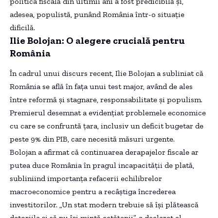
politica fiscală din ultimii ani a fost predicibilă și,
adesea, populistă, punând România într-o situație
dificilă.
Ilie Bolojan: O alegere crucială pentru
România
În cadrul unui discurs recent, Ilie Bolojan a subliniat că
România se află în fața unui test major, având de ales
între reformă și stagnare, responsabilitate și populism.
Premierul desemnat a evidențiat problemele economice
cu care se confruntă țara, inclusiv un deficit bugetar de
peste 9% din PIB, care necesită măsuri urgente.
Bolojan a afirmat că continuarea derapajelor fiscale ar
putea duce România în pragul incapacității de plată,
subliniind importanța refacerii echilibrelor
macroeconomice pentru a recâștiga încrederea
investitorilor. „Un stat modern trebuie să își plătească
datoriile și să nu își mintă cetățenii”, a declarat el,