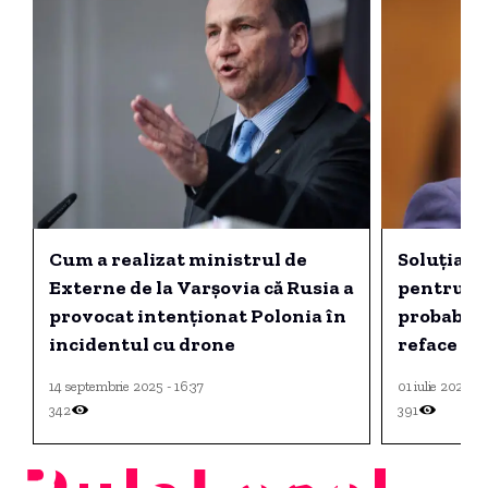
Cum a realizat ministrul de
Soluția p
Externe de la Varșovia că Rusia a
pentru cri
provocat intenționat Polonia în
probabil 
incidentul cu drone
reface coa
funcțion
14 septembrie 2025 - 16:37
01 iulie 2026 - 
342
391
PulsLocal