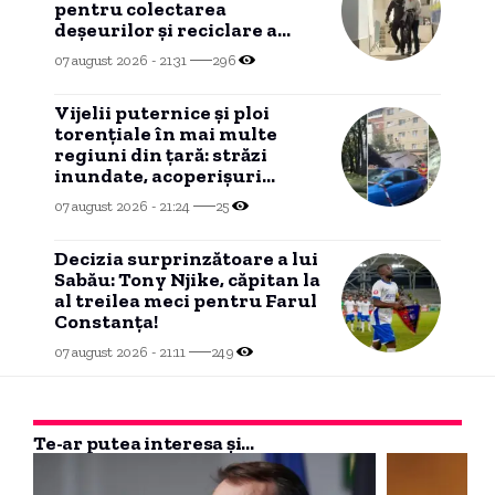
pentru colectarea
deșeurilor și reciclare a
ajuns în instanță
07 august 2026 - 21:31
296
Vijelii puternice și ploi
torențiale în mai multe
regiuni din țară: străzi
inundate, acoperișuri
smulse și zeci de mașini
07 august 2026 - 21:24
25
avariate
Decizia surprinzătoare a lui
Sabău: Tony Njike, căpitan la
al treilea meci pentru Farul
Constanța!
07 august 2026 - 21:11
249
Te-ar putea interesa și...