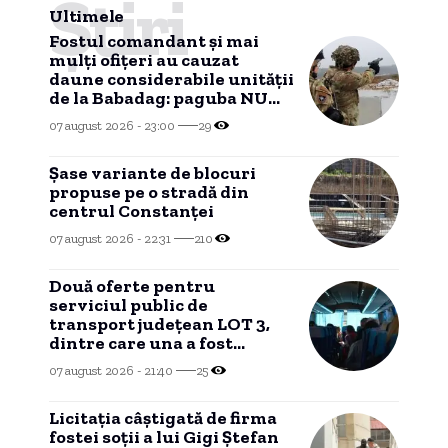
Știri
Ultimele
Fostul comandant și mai
mulți ofițeri au cauzat
daune considerabile unității
de la Babadag: paguba NU
mai poate fi recuperată
07 august 2026 - 23:00
29
dintr-un motiv
HALUCINANT!
Șase variante de blocuri
propuse pe o stradă din
centrul Constanței
07 august 2026 - 22:31
210
Două oferte pentru
serviciul public de
transport județean LOT 3,
dintre care una a fost
declarată INADMISIBILĂ
07 august 2026 - 21:40
25
Licitația câștigată de firma
fostei soții a lui Gigi Ștefan