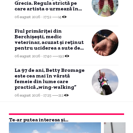
Grecia. Regula strictă pe
care artista o urmează în
vacanță.
06 august 2026 - 17:52
14
Fiul primăriței din
Berchișești, medic
veterinar, acuzat și reținut
pentru uciderea a sute de
câini
06 august 2026 - 17:40
192
La 97 de ani, Betty Bromage
este cea mai în vârstă
femeie din lume care
practică „wing-walking”
06 august 2026 - 17:25
212
Te-ar putea interesa și...