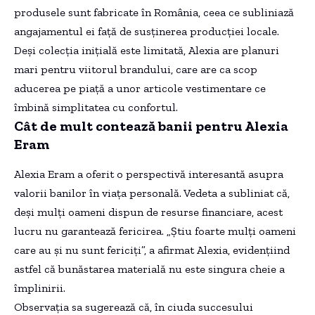
produsele sunt fabricate în România, ceea ce subliniază
angajamentul ei față de susținerea producției locale.
Deși colecția inițială este limitată, Alexia are planuri
mari pentru viitorul brandului, care are ca scop
aducerea pe piață a unor articole vestimentare ce
îmbină simplitatea cu confortul.
Cât de mult contează banii pentru Alexia
Eram
Alexia Eram a oferit o perspectivă interesantă asupra
valorii banilor în viața personală. Vedeta a subliniat că,
deși mulți oameni dispun de resurse financiare, acest
lucru nu garantează fericirea. „Știu foarte mulți oameni
care au și nu sunt fericiți”, a afirmat Alexia, evidențiind
astfel că bunăstarea materială nu este singura cheie a
împlinirii.
Observația sa sugerează că, în ciuda succesului