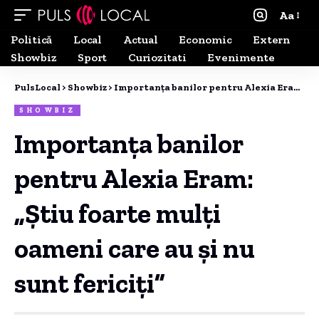
Aa
Politică
Local
Actual
Economic
Extern
Showbiz
Sport
Curiozitati
Evenimente
PulsLocal
>
Showbiz
>
Importanța banilor pentru Alexia Eram: „Știu foarte mulți oameni care au și nu sunt fericiți”
SHOWBIZ
Importanța banilor
pentru Alexia Eram:
„Știu foarte mulți
oameni care au și nu
sunt fericiți”