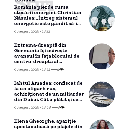
Știri
România pierde cursa
stocării energiei. Christian
Năsulea: „Întreg sistemul
energetic este gândit să-i
dezavantajeze pe cetățeni”
06 august 2026 - 18:32
Extrema-dreaptă din
Germania îşi măreşte
avansul în faţa blocului de
centru-dreapta al
cancelarului Friedrich Merz
06 august 2026 - 18:24
4
(sondaj)
Iahtul Amadea: confiscat de
la un oligarh rus,
achiziționat de un miliardar
din Dubai. Cât a plătit și ce
intenționează să facă cu el
06 august 2026 - 18:08
8
noul proprietar.
Elena Gheorghe, apariție
spectaculoasă pe plajele din