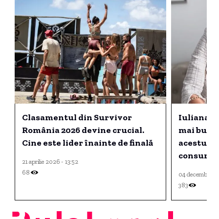
Clasamentul din Survivor
Iuliana P
România 2026 devine crucial.
mai bun c
Cine este lider înainte de finală
acestui s
consumat 
21 aprilie 2026 - 13:52
iarnă.
68
04 decembrie 2
383
PulsLocal