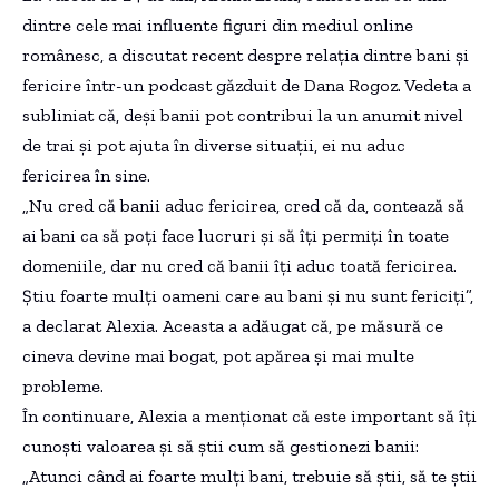
dintre cele mai influente figuri din mediul online
românesc, a discutat recent despre relația dintre bani și
fericire într-un podcast găzduit de Dana Rogoz. Vedeta a
subliniat că, deși banii pot contribui la un anumit nivel
de trai și pot ajuta în diverse situații, ei nu aduc
fericirea în sine.
„Nu cred că banii aduc fericirea, cred că da, contează să
ai bani ca să poți face lucruri și să îți permiți în toate
domeniile, dar nu cred că banii îți aduc toată fericirea.
Știu foarte mulți oameni care au bani și nu sunt fericiți”,
a declarat Alexia. Aceasta a adăugat că, pe măsură ce
cineva devine mai bogat, pot apărea și mai multe
probleme.
În continuare, Alexia a menționat că este important să îți
cunoști valoarea și să știi cum să gestionezi banii:
„Atunci când ai foarte mulți bani, trebuie să știi, să te știi