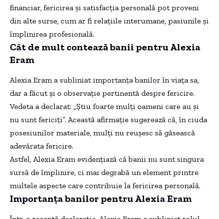
financiar, fericirea și satisfacția personală pot proveni
din alte surse, cum ar fi relațiile interumane, pasiunile și
împlinirea profesională.
Cât de mult contează banii pentru Alexia
Eram
Alexia Eram a subliniat importanța banilor în viața sa,
dar a făcut și o observație pertinentă despre fericire.
Vedeta a declarat: „Știu foarte mulți oameni care au și
nu sunt fericiți”. Această afirmație sugerează că, în ciuda
posesiunilor materiale, mulți nu reușesc să găsească
adevărata fericire.
Astfel, Alexia Eram evidențiază că banii nu sunt singura
sursă de împlinire, ci mai degrabă un element printre
multele aspecte care contribuie la fericirea personală.
Importanța banilor pentru Alexia Eram
Într-o recentă declarație, Alexia Eram a subliniat rolul