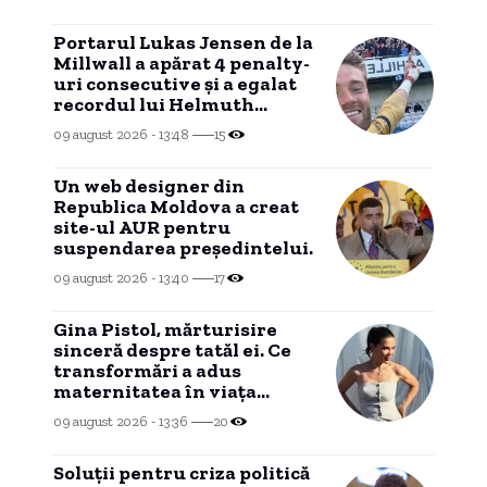
Portarul Lukas Jensen de la
Millwall a apărat 4 penalty-
uri consecutive și a egalat
recordul lui Helmuth
Duckadam în Cupa Ligii
09 august 2026 - 13:48
15
Angliei.
Un web designer din
Republica Moldova a creat
site-ul AUR pentru
suspendarea președintelui.
09 august 2026 - 13:40
17
Gina Pistol, mărturisire
sinceră despre tatăl ei. Ce
transformări a adus
maternitatea în viața
vedetei
09 august 2026 - 13:36
20
Soluții pentru criza politică