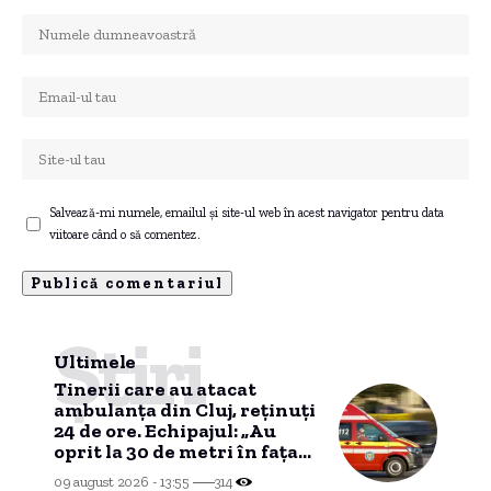
Salvează-mi numele, emailul și site-ul web în acest navigator pentru data
viitoare când o să comentez.
Știri
Ultimele
Tinerii care au atacat
ambulanța din Cluj, reținuți
24 de ore. Echipajul: „Au
oprit la 30 de metri în fața
noastră și au blocat drumul”
09 august 2026 - 13:55
314