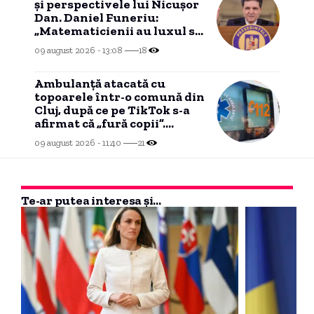
și perspectivele lui Nicușor
Dan. Daniel Funeriu:
„Matematicienii au luxul să
poată rămâne în abstract”
09 august 2026 - 13:08
18
Ambulanță atacată cu
topoarele într-o comună din
Cluj, după ce pe TikTok s-a
afirmat că „fură copii”.
Șoferul a fost rănit.
09 august 2026 - 11:40
21
Te-ar putea interesa și...