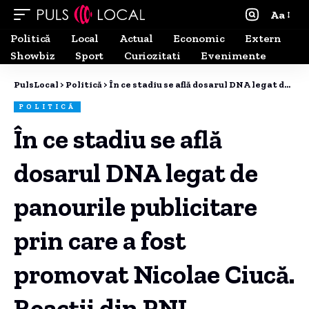
Aa
Politică
Local
Actual
Economic
Extern
Showbiz
Sport
Curiozitati
Evenimente
PulsLocal
>
Politică
>
În ce stadiu se află dosarul DNA legat de panourile publicitare prin care a fost promovat Nicolae Ciucă. Reacții din PNL
POLITICĂ
În ce stadiu se află
dosarul DNA legat de
panourile publicitare
prin care a fost
promovat Nicolae Ciucă.
Reacții din PNL