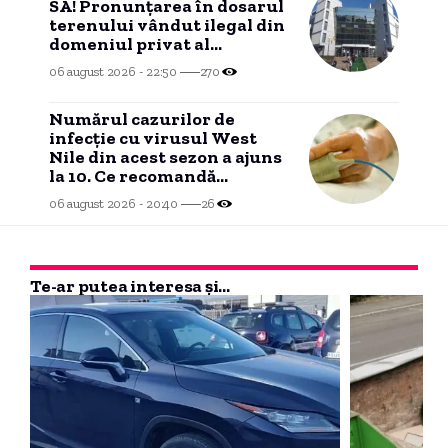
SA! Pronunțarea în dosarul
terenului vândut ilegal din
domeniul privat al
Constanței se apropie.
06 august 2026 - 22:50
270
Numărul cazurilor de
infecție cu virusul West
Nile din acest sezon a ajuns
la 10. Ce recomandă
autoritățile
06 august 2026 - 20:40
26
Te-ar putea interesa și...