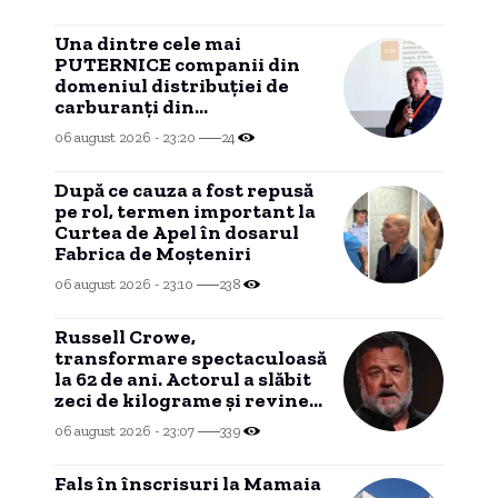
Una dintre cele mai
PUTERNICE companii din
domeniul distribuției de
carburanți din
CONSTANȚA, investiție în
06 august 2026 - 23:20
24
Portul Tisovița.
După ce cauza a fost repusă
pe rol, termen important la
Curtea de Apel în dosarul
Fabrica de Moșteniri
06 august 2026 - 23:10
238
Russell Crowe,
transformare spectaculoasă
la 62 de ani. Actorul a slăbit
zeci de kilograme și revine
la silueta din „Gladiatorul”
06 august 2026 - 23:07
339
Fals în înscrisuri la Mamaia