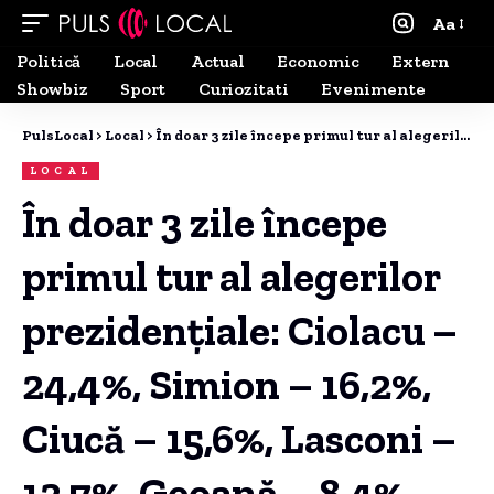
Aa
Politică
Local
Actual
Economic
Extern
Showbiz
Sport
Curiozitati
Evenimente
PulsLocal
>
Local
>
În doar 3 zile începe primul tur al alegerilor prezidențiale: Ciolacu – 24,4%, Simion – 16,2%, Ciucă – 15,6%, Lasconi – 12,7%, Geoană – 8,4% – Sondaj INSOMAR
LOCAL
În doar 3 zile începe
primul tur al alegerilor
prezidențiale: Ciolacu –
24,4%, Simion – 16,2%,
Ciucă – 15,6%, Lasconi –
12,7%, Geoană – 8,4% –