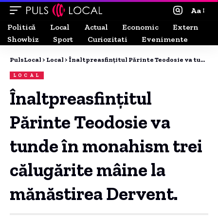
Aa
Politică
Local
Actual
Economic
Extern
Showbiz
Sport
Curiozitati
Evenimente
PulsLocal
>
Local
>
Înaltpreasfințitul Părinte Teodosie va tunde în monahism trei călugărite mâine la mănăstirea Dervent.
LOCAL
Înaltpreasfințitul
Părinte Teodosie va
tunde în monahism trei
călugărite mâine la
mănăstirea Dervent.