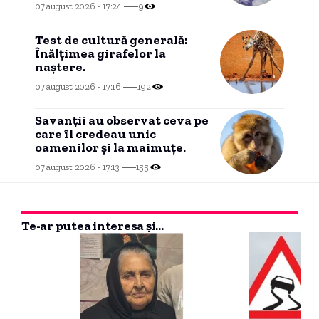
inflație. Statul rămâne obez
07 august 2026 - 17:24
9
și resursofag”
Test de cultură generală:
Înălțimea girafelor la
naștere.
07 august 2026 - 17:16
192
Savanții au observat ceva pe
care îl credeau unic
oamenilor și la maimuțe.
07 august 2026 - 17:13
155
Te-ar putea interesa și...