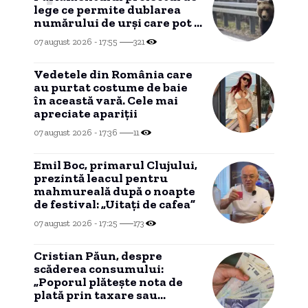
lege ce permite dublarea
numărului de urși care pot fi
vânați.
07 august 2026 - 17:55
321
Vedetele din România care
au purtat costume de baie
în această vară. Cele mai
apreciate apariții
07 august 2026 - 17:36
11
Emil Boc, primarul Clujului,
prezintă leacul pentru
mahmureală după o noapte
de festival: „Uitați de cafea”
07 august 2026 - 17:25
173
Cristian Păun, despre
scăderea consumului:
„Poporul plătește nota de
plată prin taxare sau