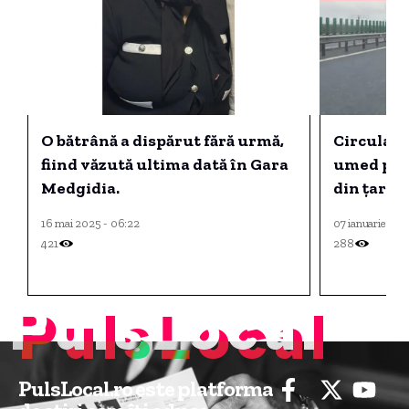
O bătrână a dispărut fără urmă,
Circulație
fiind văzută ultima dată în Gara
umed pe 
Medgidia.
din țară
16 mai 2025 - 06:22
07 ianuarie 202
421
288
PulsLocal
PulsLocal.ro este platforma