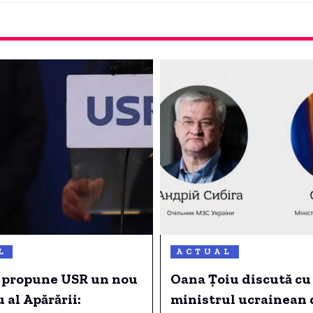
L
ACTUAL
 propune USR un nou
Oana Ţoiu discută cu
 al Apărării:
ministrul ucrainean 