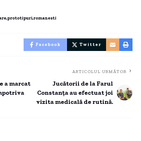
are
prototipuri
romanesti
Facebook
Twitter
ARTICOLUL URMĂTOR
e a marcat
Jucătorii de la Farul
mpotriva
Constanța au efectuat joi
vizita medicală de rutină.