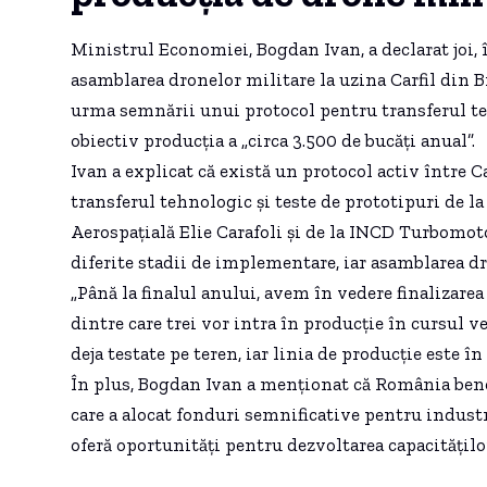
Ministrul Economiei, Bogdan Ivan, a declarat joi, 
asamblarea dronelor militare la uzina Carfil din B
urma semnării unui protocol pentru transferul t
obiectiv producția a „circa 3.500 de bucăți anual”.
Ivan a explicat că există un protocol activ între 
transferul tehnologic și teste de prototipuri de l
Aerospațială Elie Carafoli și de la INCD Turbomot
diferite stadii de implementare, iar asamblarea dr
„Până la finalul anului, avem în vedere finalizarea 
dintre care trei vor intra în producție în cursul ve
deja testate pe teren, iar linia de producție este în
În plus, Bogdan Ivan a menționat că România bene
care a alocat fonduri semnificative pentru indus
oferă oportunități pentru dezvoltarea capacitățilo