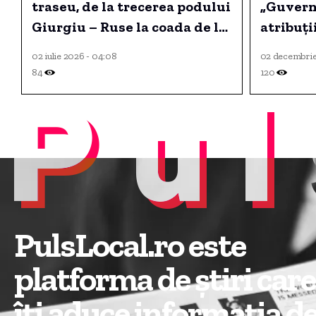
traseu, de la trecerea podului
„Guvernu
Giurgiu – Ruse la coada de la
atribuți
Makaza
02 iulie 2026 - 04:08
02 decembrie
84
120
Pul
PulsLocal.ro este
platforma de știri care
îți aduce informația d