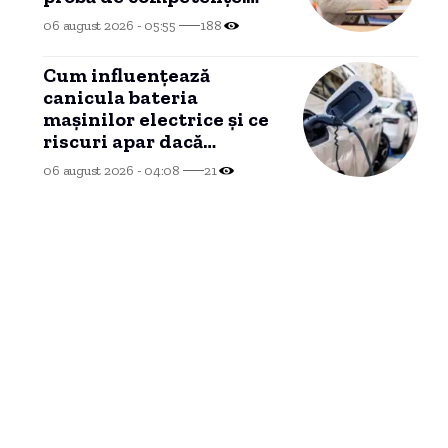
Detalii despre
06 august 2026 - 05:55
188
desfășurarea evaluării
digitale
Cum influențează
canicula bateria
mașinilor electrice și ce
riscuri apar dacă
automobilul stă ore
06 august 2026 - 04:08
21
întregi în soare.