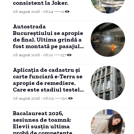
consistent la Joker.
06 august 2026 - 06:24
12
Autostrada
Bucureștiului se apropie
de final. Ultima grindă a
fost montată pe pasajul
peste DN7.
06 august 2026 - 06:10
157
Aplicația de cadastru și
carte funciară e-Terra se
apropie de remediere.
Care este stadiul testelor
efectuate de autorități?
06 august 2026 - 06:04
150
Bacalaureat 2026,
sesiunea de toamnă:
Elevii susțin ultima
probă de competențe.