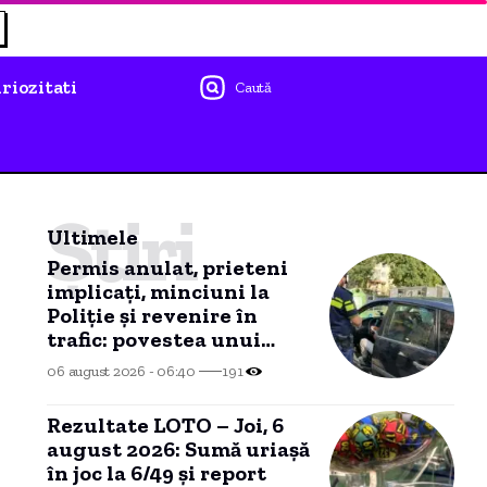
riozitati
Caută
Știri
Ultimele
Permis anulat, prieteni
implicați, minciuni la
Poliție și revenire în
trafic: povestea unui
șofer arestat la
06 august 2026 - 06:40
191
Constanța
Rezultate LOTO – Joi, 6
august 2026: Sumă uriașă
în joc la 6/49 și report