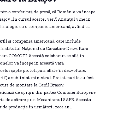
într-o conferință de presă, că România va începe
rașov „în cursul acestei veri”. Anunțul vine în
ehnologic cu o companie americană, având ca
Carfil și compania americană, care include
a Institutul Național de Cercetare-Dezvoltare
oare COMOTI. Această colaborare se află în
onelor va începe în această vară.
celor șapte prototipuri aflate în dezvoltare,
rii”, a subliniat ministrul. Prototipurile au fost
 curs de montare la Carfil Brașov.
ficiază de sprijin din partea Comisiei Europene,
tria de apărare prin Mecanismul SAFE. Aceasta
r de producție în următorii zece ani.