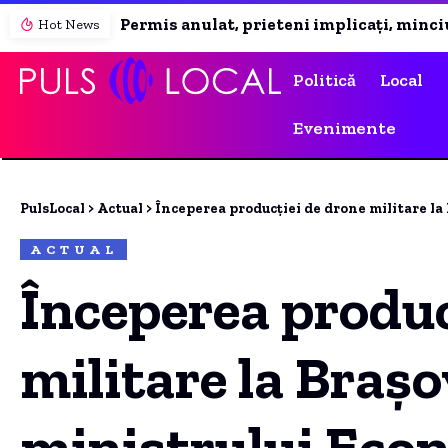
Permis anulat, prieteni implicați, minciuni la Poliție și revenire în trafic: povestea unui șofer arestat la Constanța
Hot News
Politică
Local
Evenimente
PulsLocal
>
Actual
>
Începerea producției de drone militare la Brașov. Anunț
ACTUAL
Începerea produc
militare la Braș
ministrului Econ