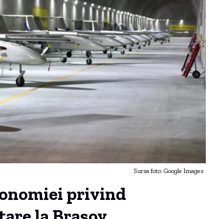
Sursa foto: Google Images
onomiei privind
tare la Brașov