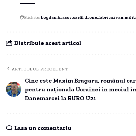
Etichete:
bogdan
brasov
carfil
drone
fabrica
ivan
milit
Distribuie acest articol
ARTICOLUL PRECEDENT
Cine este Maxim Bragaru, românul car
pentru naționala Ucrainei în meciul î
Danemarcei la EURO U21
Lasa un comentariu