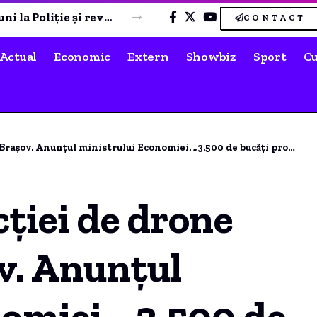
Rezultate LOTO – Joi, 6 august 2026: Sumă uriașă în joc la 6/49 și report consistent la Joker.
CONTACT
Actual
Economic
Extern
Showbiz
Sport
Cu
ul ministrului Economiei. „3.500 de bucăți produse anual”, afirmă Bogdan Ivan.
ției de drone
ov. Anunțul
omiei. „3.500 de