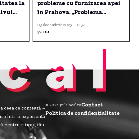
itatea la
probleme cu furnizarea apei
tivul
în Prahova. „Problema
ă și
provine de la Ministerul
03 decembrie 2025 - 10:52
Mediului”
370
cal
Contact
© 2024 pulslocal.ro
la ceea ce contează –
Politica de confidenţialitate
ire într-o experiență
ită pentru ritmul tău.