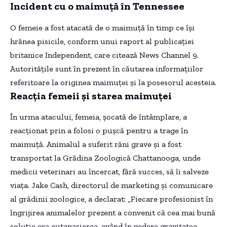
Incident cu o maimuță în Tennessee
O femeie a fost atacată de o maimuță în timp ce își
hrănea pisicile, conform unui raport al publicației
britanice Independent, care citează News Channel 9.
Autoritățile sunt în prezent în căutarea informațiilor
referitoare la originea maimuței și la posesorul acesteia.
Reacția femeii și starea maimuței
În urma atacului, femeia, șocată de întâmplare, a
reacționat prin a folosi o pușcă pentru a trage în
maimuță. Animalul a suferit răni grave și a fost
transportat la Grădina Zoologică Chattanooga, unde
medicii veterinari au încercat, fără succes, să îi salveze
viața. Jake Cash, directorul de marketing și comunicare
al grădinii zoologice, a declarat: „Fiecare profesionist în
îngrijirea animalelor prezent a convenit că cea mai bună
soluție era eutanasierea, având în vedere gravitatea