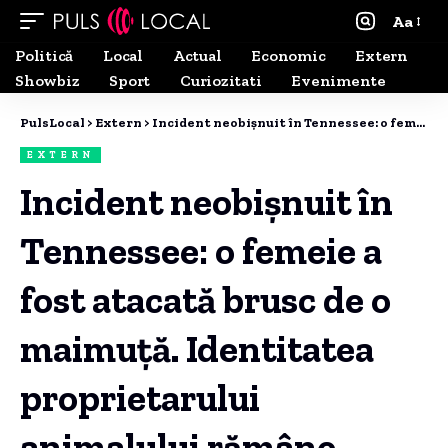
Aa
Politică
Local
Actual
Economic
Extern
Showbiz
Sport
Curiozitati
Evenimente
PulsLocal
>
Extern
>
Incident neobișnuit în Tennessee: o femeie a fost atacată brusc de o maimuță. Identitatea proprietarului animalului rămâne necunoscută.
EXTERN
Incident neobișnuit în
Tennessee: o femeie a
fost atacată brusc de o
maimuță. Identitatea
proprietarului
animalului rămâne