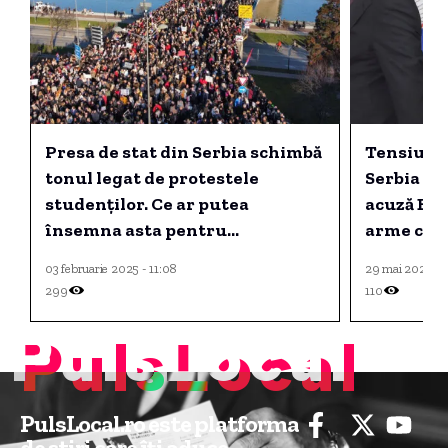
Presa de stat din Serbia schimbă
Tensiuni 
tonul legat de protestele
Serbia și 
studenților. Ce ar putea
acuză Bel
însemna asta pentru
arme cătr
Aleksandar Vucic.
03 februarie 2025 - 11:08
29 mai 2025 - 
299
110
PulsLocal
PulsLocal.ro este platforma
de știri care îți aduce