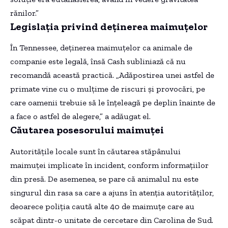
rănilor.”
Legislația privind deținerea maimuțelor
În Tennessee, deținerea maimuțelor ca animale de
companie este legală, însă Cash subliniază că nu
recomandă această practică. „Adăpostirea unei astfel de
primate vine cu o mulțime de riscuri și provocări, pe
care oamenii trebuie să le înțeleagă pe deplin înainte de
a face o astfel de alegere,” a adăugat el.
Căutarea posesorului maimuței
Autoritățile locale sunt în căutarea stăpânului
maimuței implicate în incident, conform informațiilor
din presă. De asemenea, se pare că animalul nu este
singurul din rasa sa care a ajuns în atenția autorităților,
deoarece poliția caută alte 40 de maimuțe care au
scăpat dintr-o unitate de cercetare din Carolina de Sud.