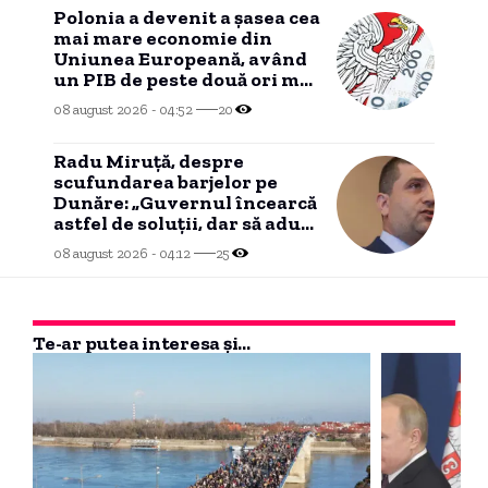
Polonia a devenit a șasea cea
mai mare economie din
Uniunea Europeană, având
un PIB de peste două ori mai
mare decât cel al României.
08 august 2026 - 04:52
20
Radu Miruță, despre
scufundarea barjelor pe
Dunăre: „Guvernul încearcă
astfel de soluții, dar să aducă
ploaie nu poate”
08 august 2026 - 04:12
25
Te-ar putea interesa și...