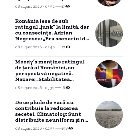
plecat”
08 august 2026 - 05:52
17
România iese de sub
ratingul „junk” la limită, dar
cu consecințe. Adrian
Negrescu: „Era scenariul de
bază, nu am câștigat nimic”
08 august 2026 - 05:40
17
Moody’s menține ratingul
de țară al României, cu
perspectivă negativă.
Nazare: „Stabilitatea
politică este atent
08 august 2026 - 05:32
16
monitorizată”
De ce ploile de vară nu
contribuie la reducerea
secetei. Climatolog: Sunt
distribuite neuniform și nu
în zonele cu cea mai mare
08 august 2026 - 04:55
198
necesitate.