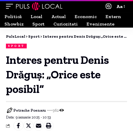
Aa
Politică
Local
Actual
Economic
Extern
Showbiz
Sport
Curiozitati
Evenimente
PulsLocal
>
Sport
>
Interes pentru Denis Drăguș: „Orice este posibil”
SPORT
Interes pentru Denis
Drăguș: „Orice este
posibil”
Petrache Poenaru
362
Data: 9 ianuarie 2025 - 10:53