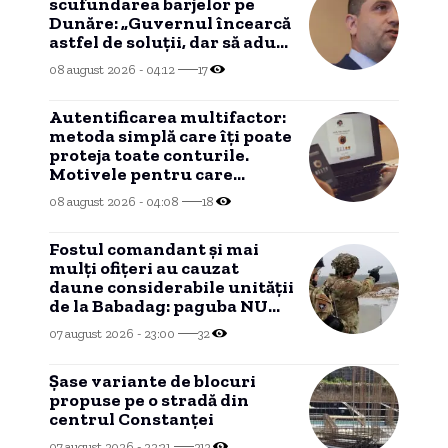
scufundarea barjelor pe
Dunăre: „Guvernul încearcă
astfel de soluții, dar să aducă
ploaie nu poate”
08 august 2026 - 04:12
17
Autentificarea multifactor:
metoda simplă care îți poate
proteja toate conturile.
Motivele pentru care
experții în securitate
08 august 2026 - 04:08
18
recomandă activarea MFA.
Fostul comandant și mai
mulți ofițeri au cauzat
daune considerabile unității
de la Babadag: paguba NU
mai poate fi recuperată
07 august 2026 - 23:00
32
dintr-un motiv
HALUCINANT!
Șase variante de blocuri
propuse pe o stradă din
centrul Constanței
07 august 2026 - 22:31
213