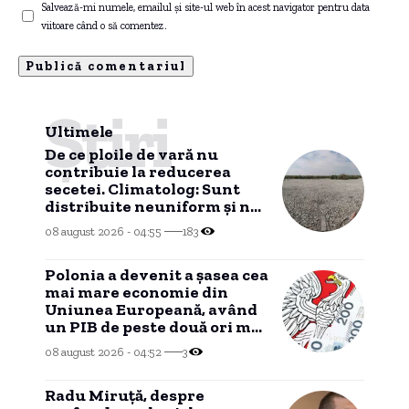
Salvează-mi numele, emailul și site-ul web în acest navigator pentru data
viitoare când o să comentez.
Știri
Ultimele
De ce ploile de vară nu
contribuie la reducerea
secetei. Climatolog: Sunt
distribuite neuniform și nu
în zonele cu cea mai mare
08 august 2026 - 04:55
183
necesitate.
Polonia a devenit a șasea cea
mai mare economie din
Uniunea Europeană, având
un PIB de peste două ori mai
mare decât cel al României.
08 august 2026 - 04:52
3
Radu Miruță, despre