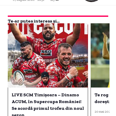
Te-ar putea interesa și...
LIVE SCM Timișoara – Dinamo
Te rog să-
ACUM, în Supercupa României!
dorești să
Se acordă primul trofeu din noul
20 mai 2026 - 1
sezon