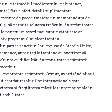
, prin intermediul mediatorului pakistanez,
te”, fără a oferi detalii suplimentare.
ile recente de pace urmăresc un memorandum de
l și să permită reluarea traficului în strâmtoarea
ile pentru un acord mai cuprinzător care ar
lusiv programul nuclear iranian.
in partea sancțiunilor impuse de Statele Unite,
semenea, autoritățile iraniene au avertizat că
frunta cu dificultăți în tranzitarea strâmtorii,
rocarburi.
at importanța strâmtorii Ormuz, avertizând aliații
ui acordat rezoluțiilor internaționale care
itatea și fragilitatea relațiilor internaționale în
i stabilitatea.