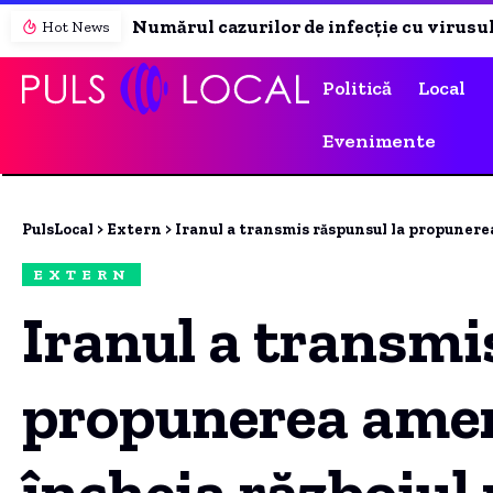
Numărul cazurilor de infecție cu virusul West Nile din acest sezon a ajuns la 10. Ce recomandă autoritățile
Hot News
Politică
Local
Evenimente
PulsLocal
>
Extern
>
Iranul a transmis răspunsul la propunerea a
EXTERN
Iranul a transmi
propunerea amer
încheia războiul