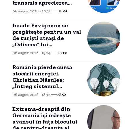
transmis aprecierea
noastră pentru reluarea
06 august 2026 - 20:08
18
exporturilor de țiței”
Insula Favignana se
pregăteşte pentru un val
de turişti atraşi de
„Odiseea” lui
Christopher Nolan. „Ne-
06 august 2026 - 19:24
20
ar putea face rău”
România pierde cursa
stocării energiei.
Christian Năsulea:
„Întreg sistemul
energetic este gândit să-
06 august 2026 - 18:32
28
i dezavantajeze pe
cetățeni”
Extrema-dreaptă din
Germania îşi măreşte
avansul în faţa blocului
de centru-dreapta al