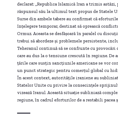
declarat: „Republica Islamică Iran a trimis astăzi
răspunsul său la ultimul text propus de Statele Uni
Surse din ambele tabere au confirmat că efortur
înțelegere temporar, destinat să oprească conflictu
Ormuz. Aceasta se desfășoară în paralel cu discuți
trebui să abordeze și problemele persistente, inc
Teheranul continuă să se confrunte cu provocări d
care au dus la o tensiune crescută în regiune. De a
țările care susțin sancțiunile americane se vor con
un punct strategic pentru comerțul global cu hid
În acest context, autoritățile iraniene au sublini
Statelor Unite cu privire la consecințele sprijinul
vizează Iranul. Această situație subliniază complex
regiune, în cadrul eforturilor de a restabili pacea ș