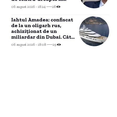
cancelarului Friedrich
06 august 2026 - 18:24
28
Merz (sondaj)
Iahtul Amadea: confiscat
de la un oligarh rus,
achiziționat de un
miliardar din Dubai. Cât
a plătit și ce
06 august 2026 - 18:08
29
intenționează să facă cu
el noul proprietar.