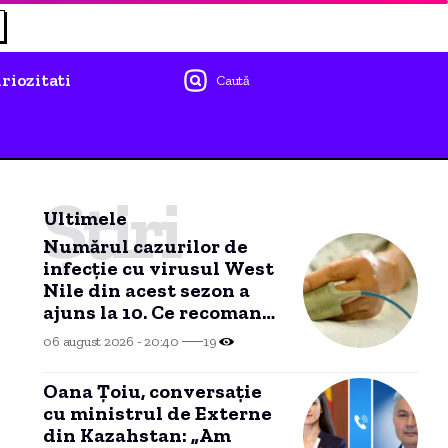
riozitati
Caută
Știri
Ultimele
Numărul cazurilor de
infecție cu virusul West
Nile din acest sezon a
ajuns la 10. Ce recomandă
autoritățile
06 august 2026 - 20:40
19
Oana Țoiu, conversație
cu ministrul de Externe
din Kazahstan: „Am