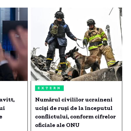
EXTERN
avitt,
Numărul civililor ucraineni
ui
uciși de ruși de la începutul
e
conflictului, conform cifrelor
oficiale ale ONU