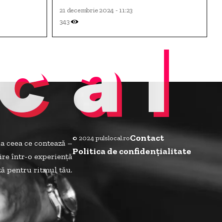
iei Z
21 decembrie 2024 - 11:23
343
cal
Contact
© 2024 pulslocal.ro
la ceea ce contează –
Politica de confidenţialitate
ire într-o experiență
ită pentru ritmul tău.