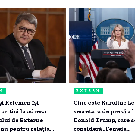
N
EXTERN
și Kelemen își
Cine este Karoline Le
critici la adresa
secretara de presă a l
ului de Externe
Donald Trump, care s
nu pentru relația
consideră „Femeia