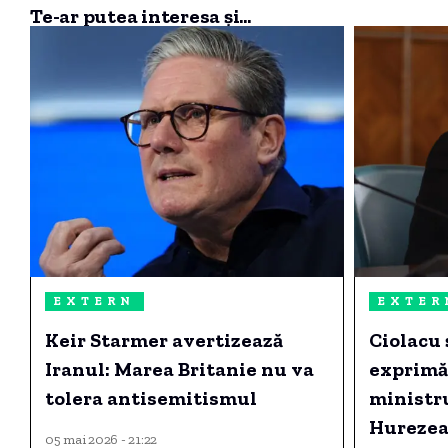
Te-ar putea interesa și...
EXTERN
EXTER
Keir Starmer avertizează
Ciolacu 
Iranul: Marea Britanie nu va
exprimă 
tolera antisemitismul
ministr
Hurezea
05 mai 2026 - 21:22