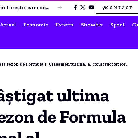
Atenție la sursele de achiziție a rovinietei! CNAIR avertizează că un portal neautorizat din Ungaria percepe costuri suplimentare.
CONTACT
Actual
Economic
Extern
Showbiz
Sport
Cu
est sezon de Formula 1! Clasamentul final al constructorilor.
âștigat ultima
sezon de Formula
nal al