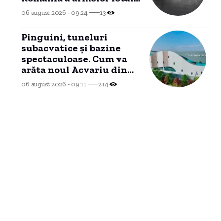
achiziționate din Turcia.
06 august 2026 - 09:24
13
Pinguini, tuneluri
subacvatice și bazine
spectaculoase. Cum va
arăta noul Acvariu din
Constanța
06 august 2026 - 09:11
214