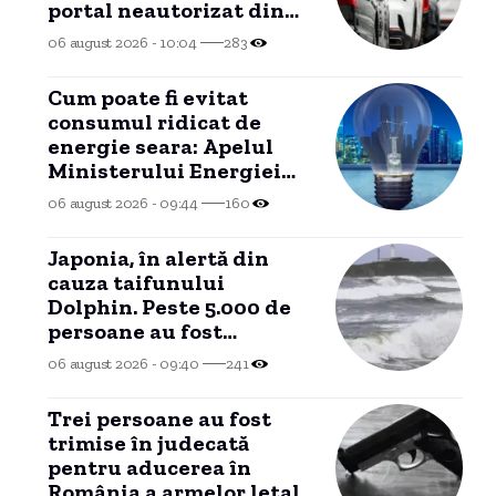
portal neautorizat din
Ungaria percepe costuri
06 august 2026 - 10:04
283
suplimentare.
Cum poate fi evitat
consumul ridicat de
energie seara: Apelul
Ministerului Energiei
către populație și
06 august 2026 - 09:44
160
companii
Japonia, în alertă din
cauza taifunului
Dolphin. Peste 5.000 de
persoane au fost
evacuate.
06 august 2026 - 09:40
241
Trei persoane au fost
trimise în judecată
pentru aducerea în
România a armelor letale