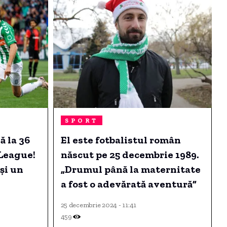
SPORT
ă la 36
El este fotbalistul român
League!
născut pe 25 decembrie 1989.
și un
„Drumul până la maternitate
a fost o adevărată aventură”
25 decembrie 2024 - 11:41
459