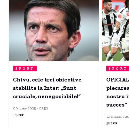
SPORT
SPORT
Chivu, cele trei obiective
OFICIAL:
stabilite la Inter: „Sunt
plecarea
cruciale, nenegociabile!“
nostru î
succes”
09 iunie 2025 - 05:52
142
12 ianuarie 2
387