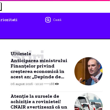
riozitati
Caută
Știri
Ultimele
Anticiparea ministrului
Finanțelor privind
creșterea economică în
acest an: „Depinde de
evoluția în trimestrele III
06 august 2026 - 10:10
188
și IV”
Atenție la sursele de
achiziție a rovinietei!
CNAIR avertizează că un