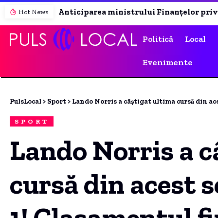
Anticiparea ministrului Finanțelor privind creșterea economică în acest an: „Depinde de evoluția în trimestrele III și IV”
Hot News
Politică
Local
Evenimente
PulsLocal
>
Sport
>
Lando Norris a câștigat ultima cursă din ac
SPORT
Lando Norris a c
cursă din acest 
1! Clasamentul fi