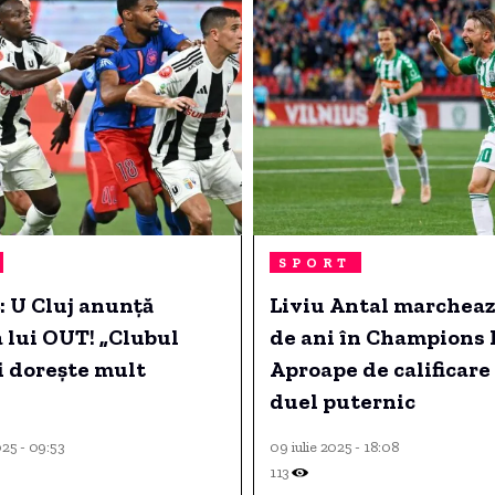
SPORT
 U Cluj anunță
Liviu Antal marcheaz
 lui OUT! „Clubul
de ani în Champions 
i dorește mult
Aproape de calificare 
duel puternic
025 - 09:53
09 iulie 2025 - 18:08
113