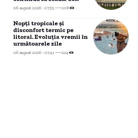
spune directorul
06 august 2026 - 07:55
208
centralei
Nopți tropicale și
disconfort termic pe
litoral. Evoluția vremii în
următoarele zile
06 august 2026 - 07:41
224