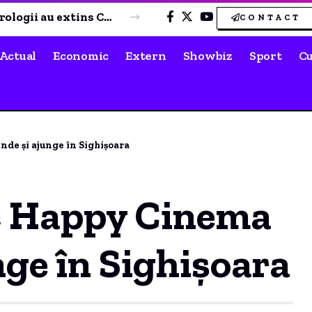
O FEMEIE din CONSTANȚA a descoperit că este VEDETĂ pe site-uri pentru ADULȚI! Cine a publicat pozele?!
CONTACT
Actual
Economic
Extern
Showbiz
Sport
Cu
de și ajunge în Sighișoara
c Happy Cinema
nge în Sighișoara