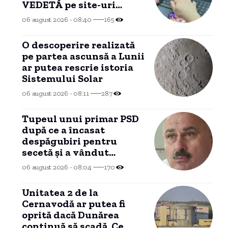
VEDETĂ pe site-uri
pentru ADULȚI! Cine a
06 august 2026 - 08:40
165
publicat pozele?!
O descoperire realizată
pe partea ascunsă a Lunii
ar putea rescrie istoria
Sistemului Solar
06 august 2026 - 08:11
287
Tupeul unui primar PSD
după ce a încasat
despăgubiri pentru
secetă și a vândut
recolta: „Dar am plătit
06 august 2026 - 08:04
170
impozit pentru banii ăia”
Unitatea 2 de la
Cernavodă ar putea fi
oprită dacă Dunărea
continuă să scadă. Ce