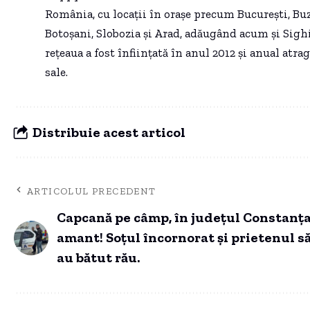
România, cu locații în orașe precum București, Buză
Botoșani, Slobozia și Arad, adăugând acum și Sighi
rețeaua a fost înființată în anul 2012 și anual atr
sale.
Distribuie acest articol
ARTICOLUL PRECEDENT
Capcană pe câmp, în județul Constanța
amant! Soțul încornorat și prietenul să
au bătut rău.