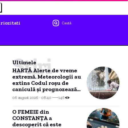
riozitati
Caută
Știri
Ultimele
HARTĂ Alerte de vreme
extremă. Meteorologii au
extins Codul roșu de
caniculă și prognozează
ploi și vijelii în
06 august 2026 - 08:40
146
majoritatea țării.
O FEMEIE din
CONSTANȚA a
descoperit că este