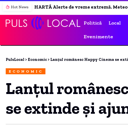
HARTĂ Alerte de vreme extremă. Meteorologii au extins Codul roșu de caniculă și prognozează ploi și vijelii în majoritatea țării.
Hot News
Politică
Local
Evenimente
PulsLocal
>
Economic
>
Lanțul românesc Happy Cinema se extin
ECONOMIC
Lanțul românes
se extinde și aju