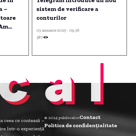
de in
Telegram introduce un nou
a –
sistem de verificare a
ctoare
conturilor
 Am
03 ianuarie 2025 - 09:36
tru
387
». A
cal
i și
ată
ește
ficială
Contact
© 2024 pulslocal.ro
la ceea ce contează –
Politica de confidenţialitate
ire într-o experiență