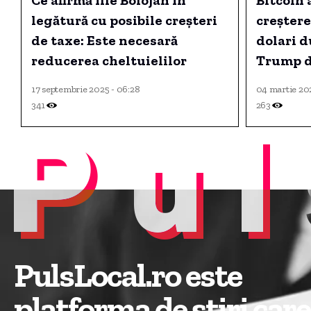
Ce afirmă Ilie Bolojan în
Bitcoin 
legătură cu posibile creșteri
creștere
de taxe: Este necesară
dolari d
reducerea cheltuielilor
Trump d
strateg
17 septembrie 2025 - 06:28
04 martie 202
341
263
Pul
PulsLocal.ro este
platforma de știri care