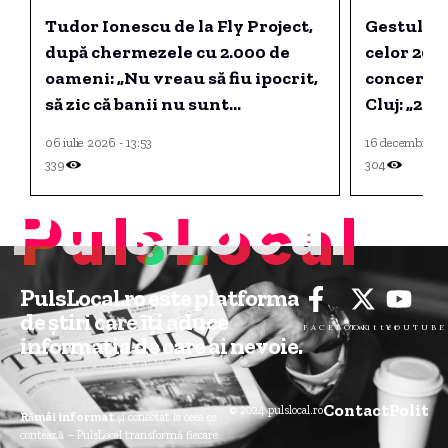
Tudor Ionescu de la Fly Project,
Gestul re
după chermezele cu 2.000 de
celor 20.0
oameni: „Nu vreau să fiu ipocrit,
concertel
să zic că banii nu sunt
Cluj: „2 zi
importanți”
06 iulie 2026 - 13:53
16 decembrie 2
339
304
PulsLocal
PulsLocal.ro este platforma
de știri care îți aduce
FACEBOOK
Twitter
YOUTUBE
informația de care ai nevoie.
Contact
Politic
© 2024 pulslocal.ro
Rămâi informat
și conectat la ceea ce
contează – PulsLocal transformă fiecare