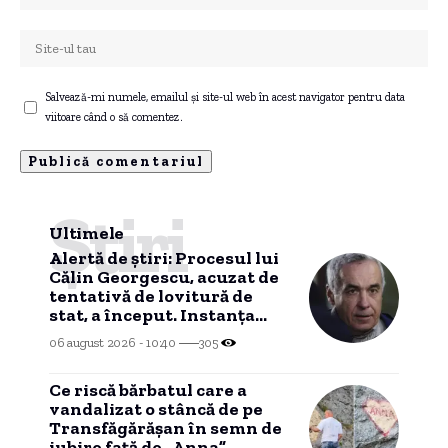
Salvează-mi numele, emailul și site-ul web în acest navigator pentru data
viitoare când o să comentez.
Știri
Ultimele
Alertă de știri: Procesul lui
Călin Georgescu, acuzat de
tentativă de lovitură de
stat, a început. Instanța
supremă confirmă decizia
06 august 2026 - 10:40
305
CAB.
Ce riscă bărbatul care a
vandalizat o stâncă de pe
Transfăgărășan în semn de
iubire față de „Anna”