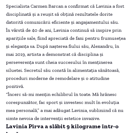
Specialista Carmen Barcan a confirmat că Lavinia a fost
disciplinată și a reușit să obțină rezultatele dorite
datorită comunicării eficiente și angajamentului său.
În vârstă de 40 de ani, Lavinia continuă să inspire prin
aparițiile sale, fiind apreciată de fani pentru frumusețea
și eleganța sa. După nașterea fiului său, Alexandru, în
mai 2019, artista a demonstrat că disciplina și
perseverența sunt cheia succesului în menținerea
siluetei. Secretul său constă în alimentația sănătoasă,
proceduri moderne de remodelare și o atitudine
pozitivă.
“Încerc să-mi mențin echilibrul în toate. Mă hrănesc
corespunzător, fac sport și investesc mult în evoluția
mea personală,” a mai adăugat Lavinia, subliniind că nu
simte nevoia de intervenții estetice invazive.
Lavinia Pîrva a slăbit 9 kilograme într-o