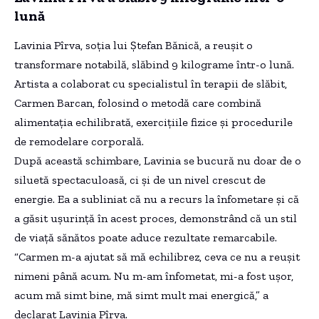
lună
Lavinia Pîrva, soția lui Ștefan Bănică, a reușit o
transformare notabilă, slăbind 9 kilograme într-o lună.
Artista a colaborat cu specialistul în terapii de slăbit,
Carmen Barcan, folosind o metodă care combină
alimentația echilibrată, exercițiile fizice și procedurile
de remodelare corporală.
După această schimbare, Lavinia se bucură nu doar de o
siluetă spectaculoasă, ci și de un nivel crescut de
energie. Ea a subliniat că nu a recurs la înfometare și că
a găsit ușurință în acest proces, demonstrând că un stil
de viață sănătos poate aduce rezultate remarcabile.
“Carmen m-a ajutat să mă echilibrez, ceva ce nu a reușit
nimeni până acum. Nu m-am înfometat, mi-a fost ușor,
acum mă simt bine, mă simt mult mai energică,” a
declarat Lavinia Pîrva.