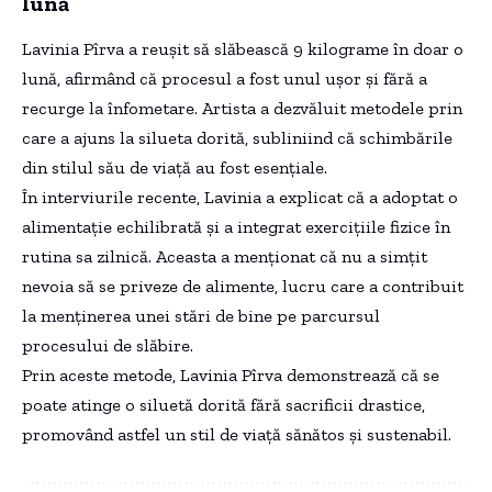
lună
Lavinia Pîrva a reușit să slăbească 9 kilograme în doar o
lună, afirmând că procesul a fost unul ușor și fără a
recurge la înfometare. Artista a dezvăluit metodele prin
care a ajuns la silueta dorită, subliniind că schimbările
din stilul său de viață au fost esențiale.
În interviurile recente, Lavinia a explicat că a adoptat o
alimentație echilibrată și a integrat exercițiile fizice în
rutina sa zilnică. Aceasta a menționat că nu a simțit
nevoia să se priveze de alimente, lucru care a contribuit
la menținerea unei stări de bine pe parcursul
procesului de slăbire.
Prin aceste metode, Lavinia Pîrva demonstrează că se
poate atinge o siluetă dorită fără sacrificii drastice,
promovând astfel un stil de viață sănătos și sustenabil.