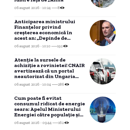
06 august 2026 - 10:24
8
Anticiparea ministrului
Finanțelor privind
creșterea economică în
acest an: „Depinde de
evoluția în trimestrele III și
06 august 2026 - 10:10
192
IV”
Atenție la sursele de
achiziție a rovinietei! CNAIR
avertizează că un portal
neautorizat din Ungaria
percepe costuri
06 august 2026 - 10:04
286
suplimentare.
Cum poate fi evitat
consumul ridicat de energie
seara: Apelul Ministerului
Energiei către populație și
companii
06 august 2026 - 09:44
162