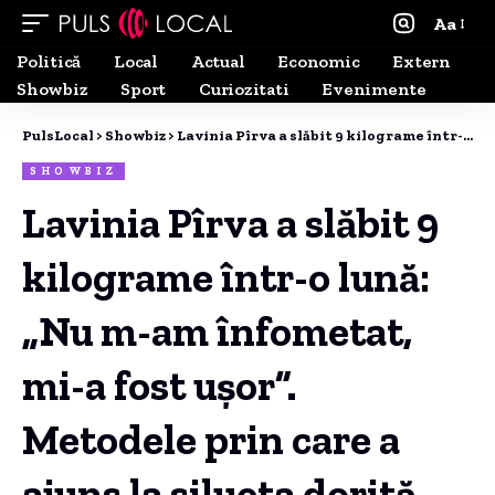
Aa
Politică
Local
Actual
Economic
Extern
Showbiz
Sport
Curiozitati
Evenimente
PulsLocal
>
Showbiz
>
Lavinia Pîrva a slăbit 9 kilograme într-o lună: „Nu m-am înfometat, mi-a fost ușor”. Metodele prin care a ajuns la silueta dorită
SHOWBIZ
Lavinia Pîrva a slăbit 9
kilograme într-o lună:
„Nu m-am înfometat,
mi-a fost ușor”.
Metodele prin care a
ajuns la silueta dorită