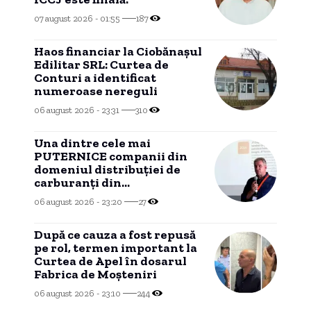
07 august 2026 - 01:55
187
Haos financiar la Ciobănașul
Edilitar SRL: Curtea de
Conturi a identificat
numeroase nereguli
06 august 2026 - 23:31
310
Una dintre cele mai
PUTERNICE companii din
domeniul distribuției de
carburanți din
CONSTANȚA, investiție în
06 august 2026 - 23:20
27
Portul Tisovița.
După ce cauza a fost repusă
pe rol, termen important la
Curtea de Apel în dosarul
Fabrica de Moșteniri
06 august 2026 - 23:10
244