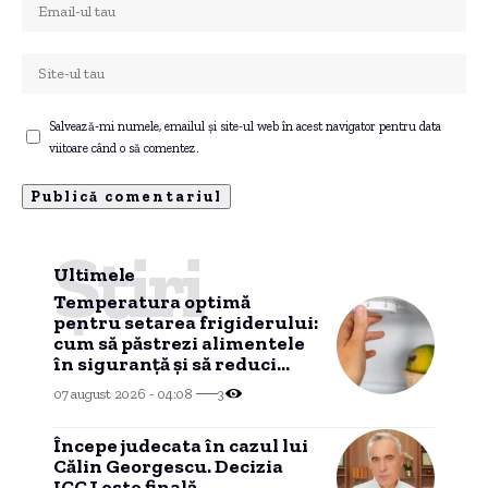
Salvează-mi numele, emailul și site-ul web în acest navigator pentru data
viitoare când o să comentez.
Știri
Ultimele
Temperatura optimă
pentru setarea frigiderului:
cum să păstrezi alimentele
în siguranță și să reduci
consumul de energie
07 august 2026 - 04:08
3
Începe judecata în cazul lui
Călin Georgescu. Decizia
ICCJ este finală.