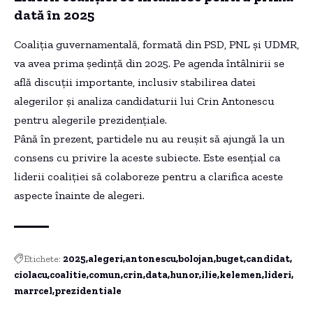
dată în 2025
Coaliția guvernamentală, formată din PSD, PNL și UDMR,
va avea prima ședință din 2025. Pe agenda întâlnirii se
află discuții importante, inclusiv stabilirea datei
alegerilor și analiza candidaturii lui Crin Antonescu
pentru alegerile prezidențiale.
Până în prezent, partidele nu au reușit să ajungă la un
consens cu privire la aceste subiecte. Este esențial ca
liderii coaliției să colaboreze pentru a clarifica aceste
aspecte înainte de alegeri.
Etichete:
2025
alegeri
antonescu
bolojan
buget
candidat
ciolacu
coalitie
comun
crin
data
hunor
ilie
kelemen
lideri
marrcel
prezidentiale