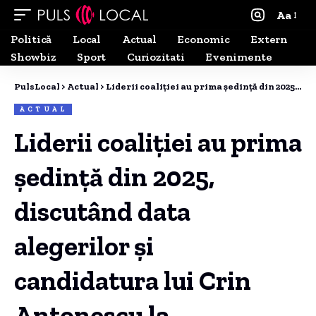
Aa
Politică
Local
Actual
Economic
Extern
Showbiz
Sport
Curiozitati
Evenimente
PulsLocal
>
Actual
>
Liderii coaliției au prima ședință din 2025, discutând data alegerilor și candidatura lui Crin Antonescu la prezidențiale.
ACTUAL
Liderii coaliției au prima
ședință din 2025,
discutând data
alegerilor și
candidatura lui Crin
Antonescu la