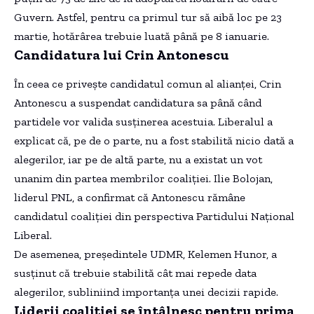
Guvern. Astfel, pentru ca primul tur să aibă loc pe 23
martie, hotărârea trebuie luată până pe 8 ianuarie.
Candidatura lui Crin Antonescu
În ceea ce privește candidatul comun al alianței, Crin
Antonescu a suspendat candidatura sa până când
partidele vor valida susținerea acestuia. Liberalul a
explicat că, pe de o parte, nu a fost stabilită nicio dată a
alegerilor, iar pe de altă parte, nu a existat un vot
unanim din partea membrilor coaliției. Ilie Bolojan,
liderul PNL, a confirmat că Antonescu rămâne
candidatul coaliției din perspectiva Partidului Național
Liberal.
De asemenea, președintele UDMR, Kelemen Hunor, a
susținut că trebuie stabilită cât mai repede data
alegerilor, subliniind importanța unei decizii rapide.
Liderii coaliției se întâlnesc pentru prima