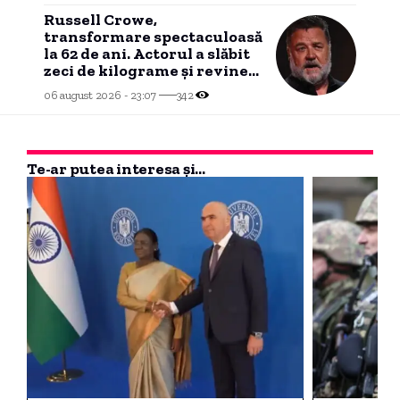
Russell Crowe,
transformare spectaculoasă
la 62 de ani. Actorul a slăbit
zeci de kilograme și revine
la silueta din „Gladiatorul”
06 august 2026 - 23:07
342
Te-ar putea interesa și...