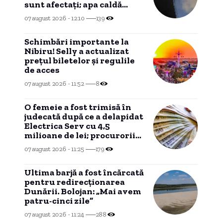
sunt afectați; apa caldă
menajeră este asigurată”
07 august 2026 - 12:10
139
Schimbări importante la
Nibiru! Selly a actualizat
prețul biletelor și regulile
de acces
07 august 2026 - 11:52
8
O femeie a fost trimisă în
judecată după ce a delapidat
Electrica Serv cu 4,5
milioane de lei; procurorii
au detaliat schema utilizată.
07 august 2026 - 11:25
179
Ultima barjă a fost încărcată
pentru redirecționarea
Dunării. Bolojan: „Mai avem
patru-cinci zile”
07 august 2026 - 11:24
288