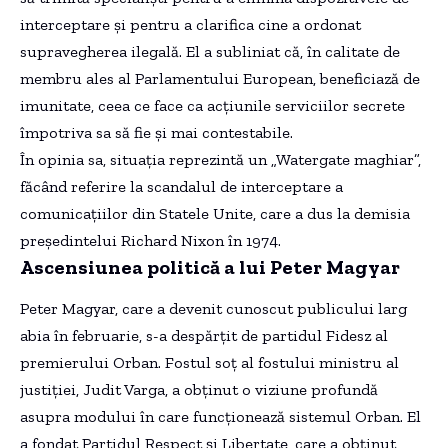
interceptare și pentru a clarifica cine a ordonat
supravegherea ilegală. El a subliniat că, în calitate de
membru ales al Parlamentului European, beneficiază de
imunitate, ceea ce face ca acțiunile serviciilor secrete
împotriva sa să fie și mai contestabile.
În opinia sa, situația reprezintă un „Watergate maghiar”,
făcând referire la scandalul de interceptare a
comunicațiilor din Statele Unite, care a dus la demisia
președintelui Richard Nixon în 1974.
Ascensiunea politică a lui Peter Magyar
Peter Magyar, care a devenit cunoscut publicului larg
abia în februarie, s-a despărțit de partidul Fidesz al
premierului Orban. Fostul soț al fostului ministru al
justiției, Judit Varga, a obținut o viziune profundă
asupra modului în care funcționează sistemul Orban. El
a fondat Partidul Respect și Libertate, care a obținut