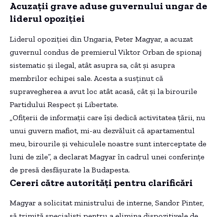
Acuzații grave aduse guvernului ungar de
liderul opoziției
Liderul opoziției din Ungaria, Peter Magyar, a acuzat
guvernul condus de premierul Viktor Orban de spionaj
sistematic și ilegal, atât asupra sa, cât și asupra
membrilor echipei sale. Acesta a susținut că
supravegherea a avut loc atât acasă, cât și la birourile
Partidului Respect și Libertate.
„Ofițerii de informații care își dedică activitatea țării, nu
unui guvern mafiot, mi-au dezvăluit că apartamentul
meu, birourile și vehiculele noastre sunt interceptate de
luni de zile”, a declarat Magyar în cadrul unei conferințe
de presă desfășurate la Budapesta.
Cereri către autorități pentru clarificări
Magyar a solicitat ministrului de interne, Sandor Pinter,
să trimită specialiști pentru a elimina dispozitivele de