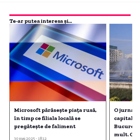
Te-ar putea interesa și...
Microsoft părăsește piața rusă,
O jurnalis
în timp ce filiala locală se
capitalele
pregătește de faliment
București
mult. Ora
30 mai 2025 - 18:12