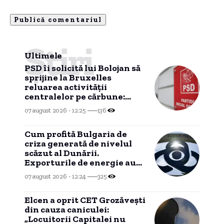
Știri
Ultimele
PSD îi solicită lui Bolojan să
sprijine la Bruxelles
reluarea activității
centralelor pe cărbune:
„România nu poate fi lăsată
07 august 2026 - 12:25
136
în întuneric”
Cum profită Bulgaria de
criza generată de nivelul
scăzut al Dunării.
Exporturile de energie au
atins niveluri record.
07 august 2026 - 12:24
325
Elcen a oprit CET Grozăveşti
din cauza caniculei:
„Locuitorii Capitalei nu