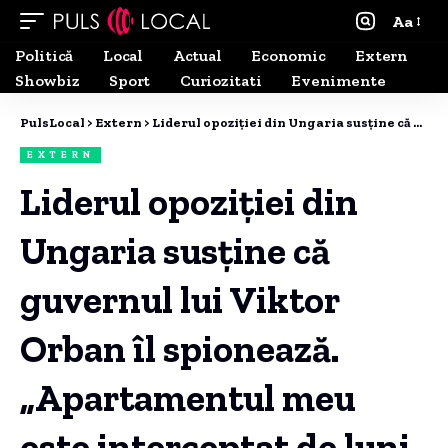
Aa
Politică
Local
Actual
Economic
Extern
Showbiz
Sport
Curiozitati
Evenimente
PulsLocal
>
Extern
>
Liderul opoziției din Ungaria susține că guvernul lui Viktor Orban îl spionează. „Apartamentul meu este interceptat de luni de zile”
EXTERN
Liderul opoziției din
Ungaria susține că
guvernul lui Viktor
Orban îl spionează.
„Apartamentul meu
este interceptat de luni