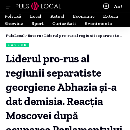
Aa
Politică
Local
Actual
Economic
Extern
Showbiz
Sport
Curiozitati
Evenimente
PulsLocal
>
Extern
>
Liderul pro-rus al regiunii separatiste georgiene Abhazia și-a dat demisia. Reacția Moscovei după ocuparea Parlamentului de către protestatari.
EXTERN
Liderul pro-rus al
regiunii separatiste
georgiene Abhazia și-a
dat demisia. Reacția
Moscovei după
ocuparea Parlamentului