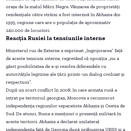
orașe de la malul Mării Negre. Vânzarea de proprietăți
rezidențiale către străini a fost interzisă în Abhazia din
1995, regiune care are o populație de aproximativ
240.000 de locuitori.
Reacția Rusiei la tensiunile interne
Ministerul rus de Externe a exprimat „îngrijorarea” față
de aceste tensiuni interne, regretând că opoziția „nu a
găsit posibilitatea de a-și rezolva diferendele cu
autoritățile legitime ale țării printr-un dialog civilizat și
respectuos”.
După un scurt conflict în 2008, în care armata rusă a
intrat pe teritoriul georgian, Moscova a recunoscut
independența regiunilor separatiste Abhazia și Osetia de
Sud. De atunci, Rusia a menținut o prezență militară în
aceste teritorii. Abhazia a declarat unilateral
independența față de Georgia după prăbușirea URSS și a