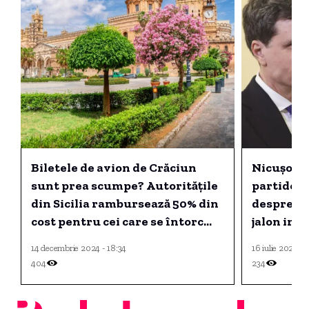
Biletele de avion de Crăciun
Nicușor D
sunt prea scumpe? Autoritățile
partidele
din Sicilia rambursează 50% din
despre C
cost pentru cei care se întorc
jalon imp
acasă de sărbători.
14 decembrie 2024 - 18:34
16 iulie 2026 -
404
234