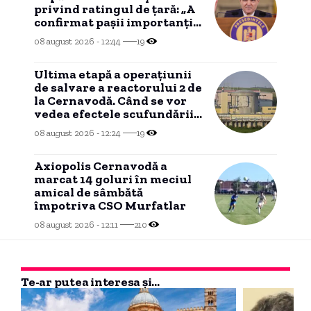
privind ratingul de țară: „A
confirmat pașii importanți
realizați de România”
08 august 2026 - 12:44
19
Ultima etapă a operațiunii
de salvare a reactorului 2 de
la Cernavodă. Când se vor
vedea efectele scufundării
barjelor în Dunăre.
08 august 2026 - 12:24
19
Axiopolis Cernavodă a
marcat 14 goluri în meciul
amical de sâmbătă
împotriva CSO Murfatlar
08 august 2026 - 12:11
210
Te-ar putea interesa și...