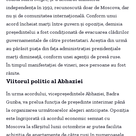
independența în 1992, recunoscută doar de Moscova, dar
nu și de comunitatea internațională. Conform unui
acord încheiat marți între guvern și opoziție, demisia
președintelui a fost condiționată de evacuarea clădirilor
guvernamentale de către protestatari. Aceștia din urmă
au părăsit piața din fața administrației prezidențiale
marți dimineață, conform unei agenții de presă ruse.
În timpul manifestației de vineri, zece persoane au fost
rănite.
Viitorul politic al Abhaziei
În urma acordului, vicepreședintele Abhaziei, Badra
Gunba, va prelua funcția de președinte interimar până
la organizarea următoarelor alegeri anticipate. Opoziția
este îngrijorată că acordul economic semnat cu
Moscova la sfârșitul lunii octombrie ar putea facilita
achiziția de apartamente de către ruși în numeroasele