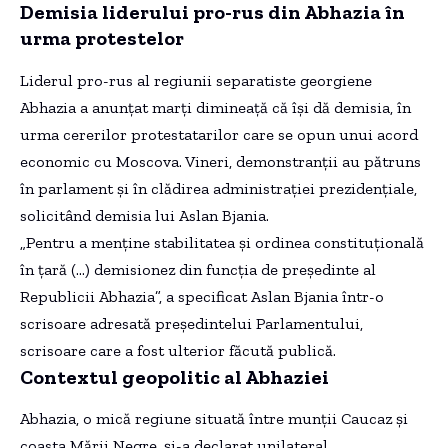
Demisia liderului pro-rus din Abhazia în
urma protestelor
Liderul pro-rus al regiunii separatiste georgiene
Abhazia a anunțat marți dimineață că își dă demisia, în
urma cererilor protestatarilor care se opun unui acord
economic cu Moscova. Vineri, demonstranții au pătruns
în parlament și în clădirea administrației prezidențiale,
solicitând demisia lui Aslan Bjania.
„Pentru a menține stabilitatea și ordinea constituțională
în țară (…) demisionez din funcția de președinte al
Republicii Abhazia”, a specificat Aslan Bjania într-o
scrisoare adresată președintelui Parlamentului,
scrisoare care a fost ulterior făcută publică.
Contextul geopolitic al Abhaziei
Abhazia, o mică regiune situată între munții Caucaz și
coasta Mării Negre, și-a declarat unilateral