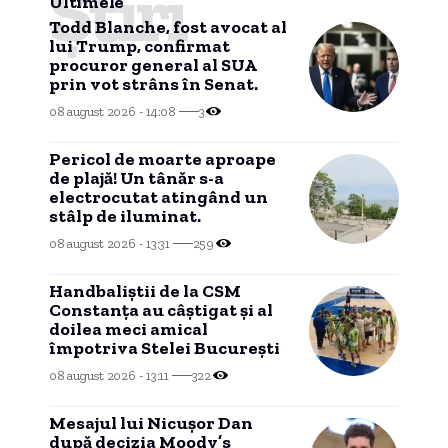
Știri
Ultimele
Todd Blanche, fost avocat al
lui Trump, confirmat
procuror general al SUA
prin vot strâns în Senat.
08 august 2026 - 14:08
3
Pericol de moarte aproape
de plajă! Un tânăr s-a
electrocutat atingând un
stâlp de iluminat.
08 august 2026 - 13:31
259
Handbaliștii de la CSM
Constanța au câștigat și al
doilea meci amical
împotriva Stelei București
08 august 2026 - 13:11
322
Mesajul lui Nicușor Dan
după decizia Moody’s