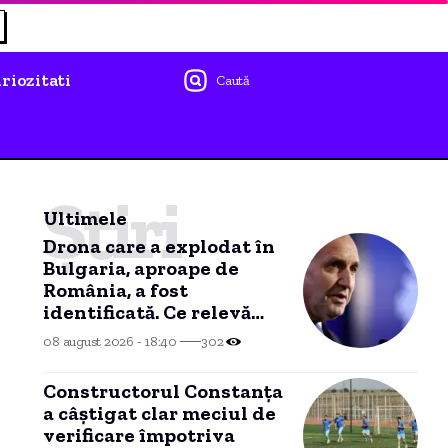
riozitati
Caută
Știri
Ultimele
Drona care a explodat în
Bulgaria, aproape de
România, a fost
identificată. Ce relevă
analiza preliminară a
08 august 2026 - 18:40
302
epavei
Constructorul Constanța
a câștigat clar meciul de
verificare împotriva