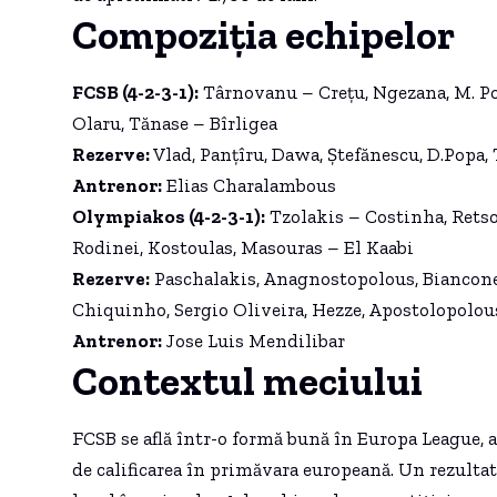
Compoziția echipelor
FCSB (4-2-3-1):
Târnovanu – Crețu, Ngezana, M. Po
Olaru, Tănase – Bîrligea
Rezerve:
Vlad, Panțîru, Dawa, Ștefănescu, D.Popa,
Antrenor:
Elias Charalambous
Olympiakos (4-2-3-1):
Tzolakis – Costinha, Retso
Rodinei, Kostoulas, Masouras – El Kaabi
Rezerve:
Paschalakis, Anagnostopolous, Biancone,
Chiquinho, Sergio Oliveira, Hezze, Apostolopolou
Antrenor:
Jose Luis Mendilibar
Contextul meciului
FCSB se află într-o formă bună în Europa League, 
de calificarea în primăvara europeană. Un rezultat