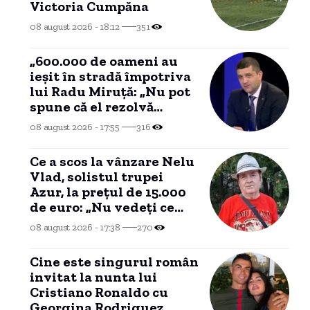
Victoria Cumpăna
08 august 2026 - 18:12
351
„600.000 de oameni au
ieșit în stradă împotriva
lui Radu Miruță: „Nu pot
spune că el rezolvă
problemele românilor””
08 august 2026 - 17:55
316
Ce a scos la vânzare Nelu
Vlad, solistul trupei
Azur, la prețul de 15.000
de euro: „Nu vedeți ce
este în țara asta? Nu mai
08 august 2026 - 17:38
270
am timp”
Cine este singurul român
invitat la nunta lui
Cristiano Ronaldo cu
Georgina Rodriguez,