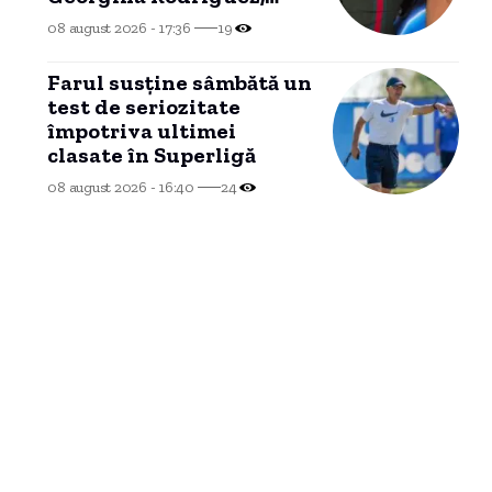
după o legătură de două
08 august 2026 - 17:36
19
decenii.
Farul susține sâmbătă un
test de seriozitate
împotriva ultimei
clasate în Superligă
08 august 2026 - 16:40
24