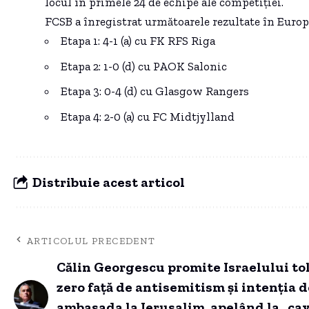
locul în primele 24 de echipe ale competiției.
FCSB a înregistrat următoarele rezultate în Europ
Etapa 1: 4-1 (a) cu FK RFS Riga
Etapa 2: 1-0 (d) cu PAOK Salonic
Etapa 3: 0-4 (d) cu Glasgow Rangers
Etapa 4: 2-0 (a) cu FC Midtjylland
Distribuie acest articol
ARTICOLUL PRECEDENT
Călin Georgescu promite Israelului to
zero față de antisemitism și intenția 
ambasada la Ierusalim, apelând la „ca