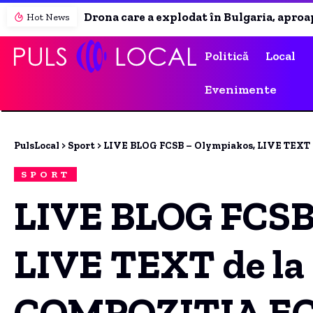
Drona care a explodat în Bulgaria, aproape de România, a fost identificată. Ce relevă analiza preliminară a epavei
Hot News
Politică
Local
Evenimente
PulsLocal
>
Sport
>
LIVE BLOG FCSB – Olympiakos, LIVE TEXT
SPORT
LIVE BLOG FCSB
LIVE TEXT de la 
COMPOZITIA E