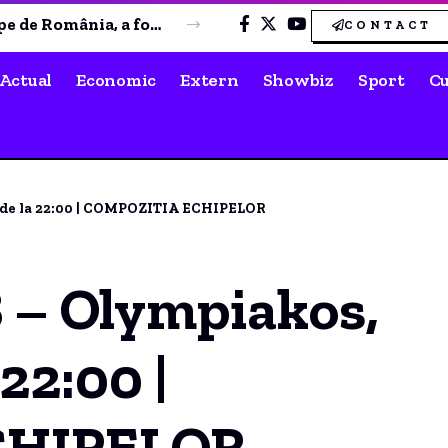
Constructorul Constanța a câștigat clar meciul de verificare împotriva Victoria Cumpăna
CONTACT
Actual
Economic
Extern
Showbiz
Sport
Cu
 de la 22:00 | COMPOZITIA ECHIPELOR
 – Olympiakos,
22:00 |
CHIPELOR