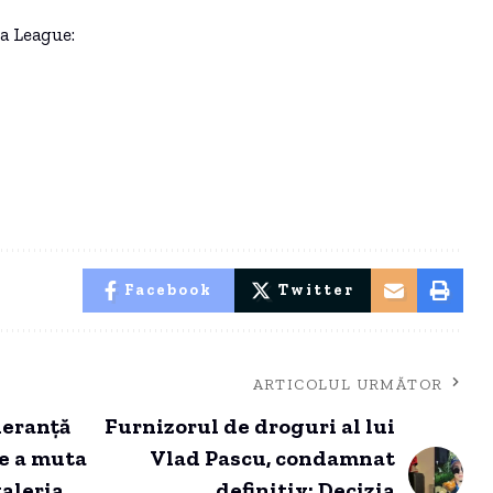
a League:
Facebook
Twitter
ARTICOLUL URMĂTOR
leranță
Furnizorul de droguri al lui
de a muta
Vlad Pascu, condamnat
valeria
definitiv: Decizia