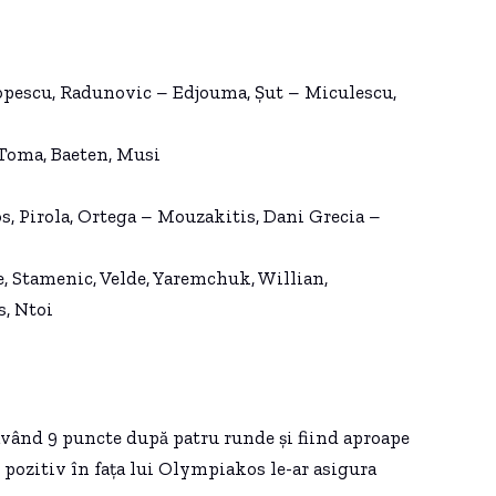
pescu, Radunovic – Edjouma, Șut – Miculescu,
 Toma, Baeten, Musi
s, Pirola, Ortega – Mouzakitis, Dani Grecia –
 Stamenic, Velde, Yaremchuk, Willian,
s, Ntoi
având 9 puncte după patru runde și fiind aproape
 pozitiv în fața lui Olympiakos le-ar asigura