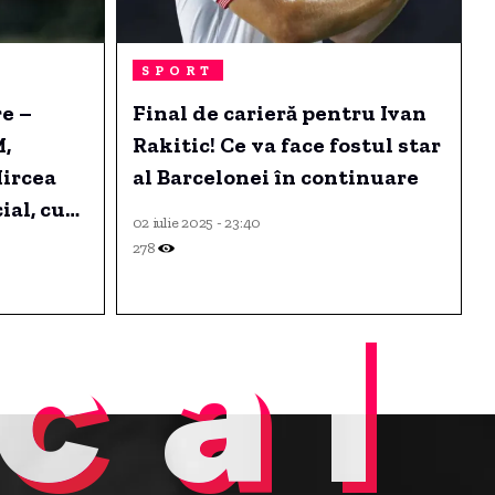
SPORT
e –
Final de carieră pentru Ivan
,
Rakitic! Ce va face fostul star
ircea
al Barcelonei în continuare
ial, cu
02 iulie 2025 - 23:40
sue
278
cal