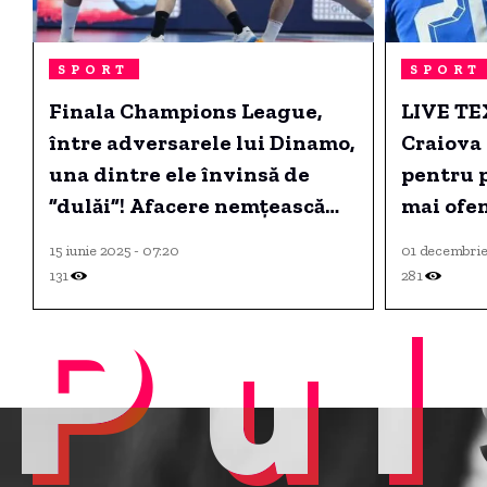
SPORT
SPORT
Finala Champions League,
LIVE TE
între adversarele lui Dinamo,
Craiova 
una dintre ele învinsă de
pentru p
”dulăi”! Afacere nemțească
mai ofen
astăzi la Koln
Superlig
15 iunie 2025 - 07:20
01 decembrie
20:30!
131
281
Pul