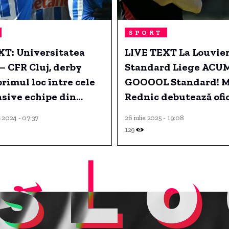
SPORT
XT: Universitatea
LIVE TEXT La Louvier
– CFR Cluj, derby
Standard Liege ACUM
rimul loc între cele
GOOOOL Standard! M
sive echipe din
Rednic debutează ofic
ă, începând cu ora
fostul dinamovist Jo
 2024 - 07:37
26 iulie 2025 - 19:08
Homawoo titular
129
sLo