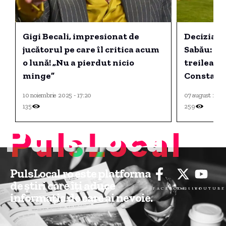
Gigi Becali, impresionat de
Decizia s
jucătorul pe care îl critica acum
Sabău: Ton
o lună! „Nu a pierdut nicio
treilea m
minge”
Constanț
10 noiembrie 2025 - 17:20
07 august 2026 
135
259
PulsLocal
PulsLocal.ro este platforma
de știri care îți aduce
FACEBOOK
Twitter
YOUTUBE
informația de care ai nevoie.