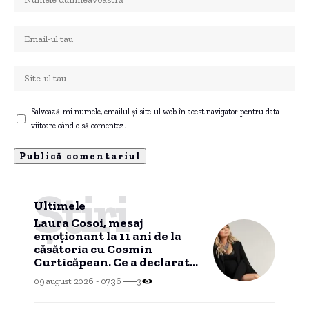
Salvează-mi numele, emailul și site-ul web în acest navigator pentru data
viitoare când o să comentez.
Știri
Ultimele
Laura Cosoi, mesaj
emoționant la 11 ani de la
căsătoria cu Cosmin
Curticăpean. Ce a declarat
despre tatăl celor cinci
09 august 2026 - 07:36
3
fetițe