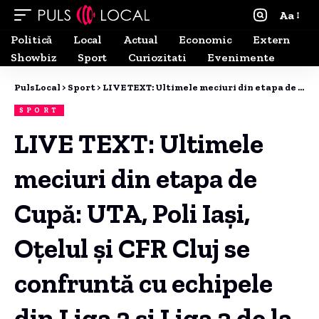
Aa
Politică
Local
Actual
Economic
Extern
Showbiz
Sport
Curiozitati
Evenimente
PulsLocal
>
Sport
>
LIVE TEXT: Ultimele meciuri din etapa de Cupă: UTA, Poli Iași, Oțelul și CFR Cluj se confruntă cu echipele din Liga 2 și Liga 3 de la ora 14:00!
SPORT
LIVE TEXT: Ultimele
meciuri din etapa de
Cupă: UTA, Poli Iași,
Oțelul și CFR Cluj se
confruntă cu echipele
din Liga 2 și Liga 3 de la