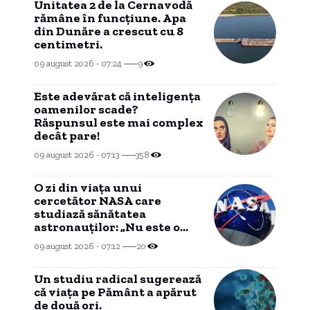
Unitatea 2 de la Cernavodă
rămâne în funcțiune. Apa
din Dunăre a crescut cu 8
centimetri.
09 august 2026 - 07:24
9
Este adevărat că inteligența
oamenilor scade?
Răspunsul este mai complex
decât pare!
09 august 2026 - 07:13
358
O zi din viața unui
cercetător NASA care
studiază sănătatea
astronauților: „Nu este o
știință complicată”
09 august 2026 - 07:12
20
Un studiu radical sugerează
că viața pe Pământ a apărut
de două ori.