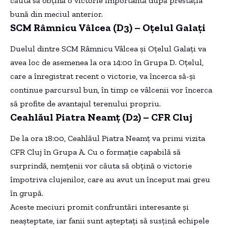
căuta să obțină o victorie importantă după prestația
bună din meciul anterior.
SCM Râmnicu Vâlcea (D3) – Oțelul Galați
Duelul dintre SCM Râmnicu Vâlcea și Oțelul Galați va
avea loc de asemenea la ora 14:00 în Grupa D. Oțelul,
care a înregistrat recent o victorie, va încerca să-și
continue parcursul bun, în timp ce vâlcenii vor încerca
să profite de avantajul terenului propriu.
Ceahlăul Piatra Neamț (D2) – CFR Cluj
De la ora 18:00, Ceahlăul Piatra Neamț va primi vizita
CFR Cluj în Grupa A. Cu o formație capabilă să
surprindă, nemțenii vor căuta să obțină o victorie
împotriva clujenilor, care au avut un început mai greu
în grupă.
Aceste meciuri promit confruntări interesante și
neașteptate, iar fanii sunt așteptați să susțină echipele