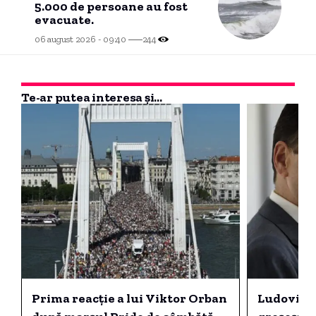
5.000 de persoane au fost
evacuate.
06 august 2026 - 09:40
244
Te-ar putea interesa și...
Prima reacție a lui Viktor Orban
Ludovic O