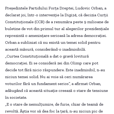
Președintele Partidului Forța Dreptei, Ludovic Orban, a
declarat joi, într-o intervenție la Digi24, că decizia Curții
Constituționale (CCR) de a renumăra peste 9 milioane de
buletine de vot din primul tur al alegerilor prezidențiale
reprezintă o amenințare serioasă la adresa democrației.
Orban a subliniat că nu există un temei solid pentru
această măsură, considerând-o inadmisibilă.
„Curtea Constituțională a dat o gravă lovitură
democrației. Ei se consideră zei din Olimp care pot
decide tot fără nicio răspundere. Este inadmisibil, n-au
niciun temei solid. Nu ai voie să ceri numărarea
voturilor fără un fundament serios”, a afirmat Orban,
adăugând că această situație creează o stare de tensiune
în societate.
„E o stare de nemulțumire, de furie, chiar de teamă de
revoltă. Ăștia vor să dea foc la țară, n-au niciun pic de