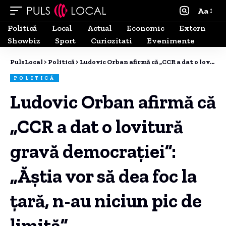
Aa
Politică
Local
Actual
Economic
Extern
Showbiz
Sport
Curiozitati
Evenimente
PulsLocal
>
Politică
>
Ludovic Orban afirmă că „CCR a dat o lovitură gravă democrației”: „Ăștia vor să dea foc la țară, n-au niciun pic de limită”
POLITICĂ
Ludovic Orban afirmă că
„CCR a dat o lovitură
gravă democrației”:
„Ăștia vor să dea foc la
țară, n-au niciun pic de
limită”