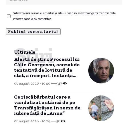
Salvează-mi numele, emailul și site-ul web în acest navigator pentru data
viitoare când o să comentez.
Știri
Ultimele
Alertă de știri: Procesul lui
Călin Georgescu, acuzat de
tentativă de lovitură de
stat, a început. Instanța
supremă confirmă decizia
06 august 2026 - 10:40
347
CAB.
Ce riscă bărbatul care a
vandalizat o stâncă de pe
Transfăgărășan în semn de
iubire față de „Anna”
06 august 2026 - 10:24
36