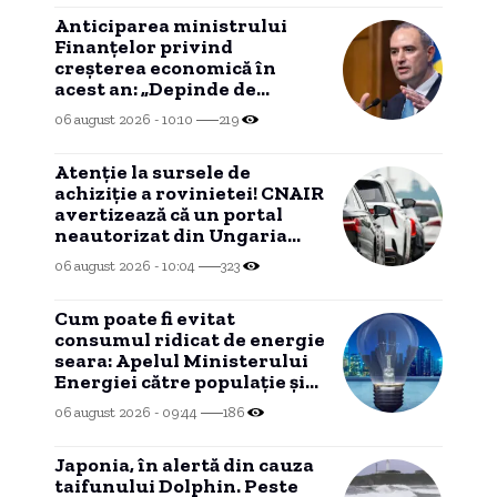
Anticiparea ministrului
Finanțelor privind
creșterea economică în
acest an: „Depinde de
evoluția în trimestrele III și
06 august 2026 - 10:10
219
IV”
Atenție la sursele de
achiziție a rovinietei! CNAIR
avertizează că un portal
neautorizat din Ungaria
percepe costuri
06 august 2026 - 10:04
323
suplimentare.
Cum poate fi evitat
consumul ridicat de energie
seara: Apelul Ministerului
Energiei către populație și
companii
06 august 2026 - 09:44
186
Japonia, în alertă din cauza
taifunului Dolphin. Peste