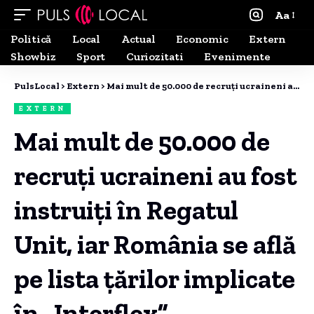
Aa
Politică
Local
Actual
Economic
Extern
Showbiz
Sport
Curiozitati
Evenimente
PulsLocal
>
Extern
>
Mai mult de 50.000 de recruți ucraineni au fost instruiți în Regatul Unit, iar România se află pe lista țărilor implicate în „Interflex”.
EXTERN
Mai mult de 50.000 de
recruți ucraineni au fost
instruiți în Regatul
Unit, iar România se află
pe lista țărilor implicate
în „Interflex”.