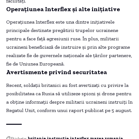
facilități.
Operațiunea Interflex și alte inițiative
Operațiunea Interflex este una dintre inițiativele
principale destinate pregătirii trupelor ucrainene
pentru a face față agresiunii ruse. În plus, militarii
ucraineni beneficiază de instruire și prin alte programe
realizate fie de guvernele naționale ale țărilor partenere,
fie de Uniunea Europeană.
Avertismente privind securitatea
Recent, soldații britanici au fost avertizați cu privire la
posibilitatea ca Rusia să utilizeze spioni și drone pentru
a obține informații despre militarii ucraineni instruiți în
Regatul Unit, conform unui raport publicat pe 5 august.
Etichete:
britanie
instructie
interflex
marea
romania