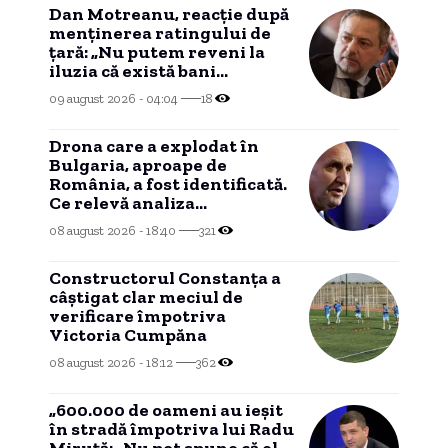
Dan Motreanu, reacție după
menținerea ratingului de
țară: „Nu putem reveni la
iluzia că există bani
nelimitați”
09 august 2026 - 04:04
18
Drona care a explodat în
Bulgaria, aproape de
România, a fost identificată.
Ce relevă analiza
preliminară a epavei
08 august 2026 - 18:40
321
Constructorul Constanța a
câștigat clar meciul de
verificare împotriva
Victoria Cumpăna
08 august 2026 - 18:12
362
„600.000 de oameni au ieșit
în stradă împotriva lui Radu
Miruță: „Nu pot spune că el