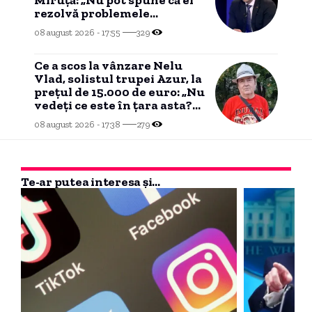
rezolvă problemele
românilor””
08 august 2026 - 17:55
329
Ce a scos la vânzare Nelu
Vlad, solistul trupei Azur, la
prețul de 15.000 de euro: „Nu
vedeți ce este în țara asta?
Nu mai am timp”
08 august 2026 - 17:38
279
Te-ar putea interesa și...