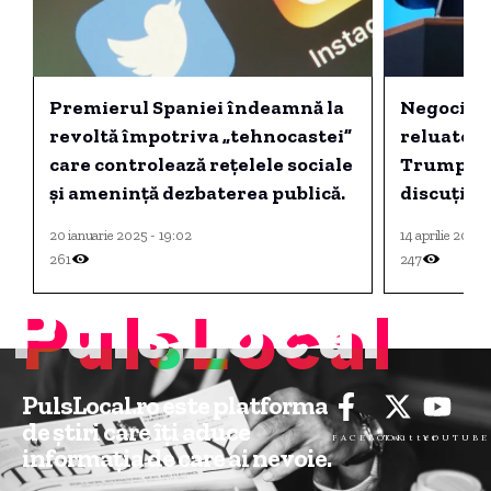
Premierul Spaniei îndeamnă la
Negocieri
revoltă împotriva „tehnocastei”
reluate în
care controlează rețelele sociale
Trump. Un
și amenință dezbaterea publică.
discuțiil
Orientul 
20 ianuarie 2025 - 19:02
14 aprilie 2026 
261
247
PulsLocal
PulsLocal.ro este platforma
de știri care îți aduce
FACEBOOK
Twitter
YOUTUBE
informația de care ai nevoie.