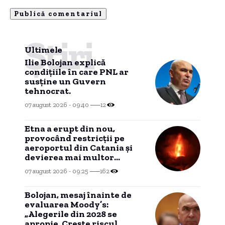
Știri
Ultimele
Ilie Bolojan explică
condițiile în care PNL ar
susține un Guvern
tehnocrat.
07 august 2026 - 09:40
12
Etna a erupt din nou,
provocând restricții pe
aeroportul din Catania și
devierea mai multor
zboruri.
07 august 2026 - 09:25
162
Bolojan, mesaj înainte de
evaluarea Moody’s:
„Alegerile din 2028 se
apropie. Crește riscul