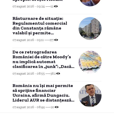
recăderii în populism și
07 august 2026 - 09:24
12
risipă”
Răsturnare de situație:
Regulamentul comercial
din Constanța rămâne
valabil și permite
funcționarea barurilor la
07 august 2026 - 09:11
177
parterul blocurilor fără
acordul vecinilor.
De ce retrogradarea
României de către Moody’s
nu implică automat
clasificarea în „junk”: „Dacă
contrazice Fitch, apare un
07 august 2026 - 08:55
362
split rating”
România nu își mai permite
să sprijine financiar
Ucraina, afirmă Dungaciu.
Liderul AUR se distanțează
de discursul lui Simion.
07 august 2026 - 08:44
20