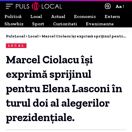
Aa
Politică
Local
Actual
Economic
Extern
Showbiz
Sport
Curiozitati
Evenimente
PulsLocal
>
Local
>
Marcel Ciolacu își exprimă sprijinul pentru Elena Lasconi în turul doi al alegerilor prezidențiale.
LOCAL
Marcel Ciolacu își
exprimă sprijinul
pentru Elena Lasconi în
turul doi al alegerilor
prezidențiale.