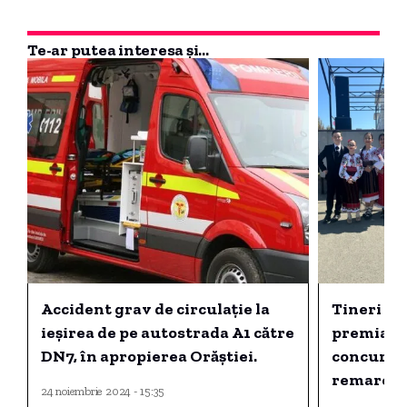
Te-ar putea interesa și...
Accident grav de circulație la
Tineri ar
ieșirea de pe autostrada A1 către
premiați 
DN7, în apropierea Orăștiei.
concurs n
remarcabi
24 noiembrie 2024 - 15:35
canto Sp