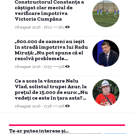
Constructorul Constanța a
câștigat clar meciul de
verificare împotriva
Victoria Cumpăna
08 august 2026 - 18:12
362
„600.000 de oameni au ieșit
în stradă împotriva lui Radu
Miruță: „Nu pot spune că el
rezolvă problemele
românilor””
08 august 2026 - 17:55
328
Ce a scos la vânzare Nelu
Vlad, solistul trupei Azur, la
prețul de 15.000 de euro: „Nu
vedeți ce este în țara asta?
Nu mai am timp”
08 august 2026 - 17:38
278
Te-ar putea interesa și...