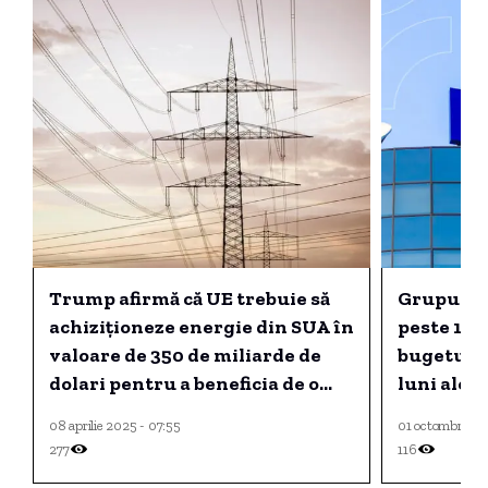
Trump afirmă că UE trebuie să
Grupul DI
achiziționeze energie din SUA în
peste 1,1 
valoare de 350 de miliarde de
bugetul d
dolari pentru a beneficia de o
luni ale 
reducere a tarifelor.
08 aprilie 2025 - 07:55
01 octombrie 20
277
116