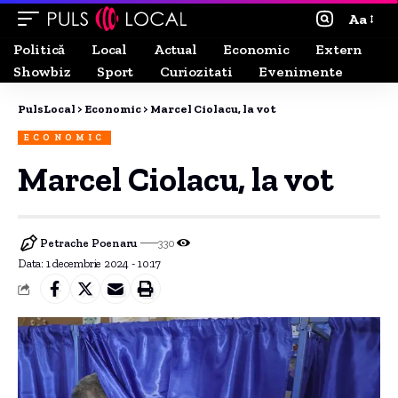
Aa
Politică
Local
Actual
Economic
Extern
Showbiz
Sport
Curiozitati
Evenimente
PulsLocal
>
Economic
>
Marcel Ciolacu, la vot
ECONOMIC
Marcel Ciolacu, la vot
Petrache Poenaru
330
Data: 1 decembrie 2024 - 10:17