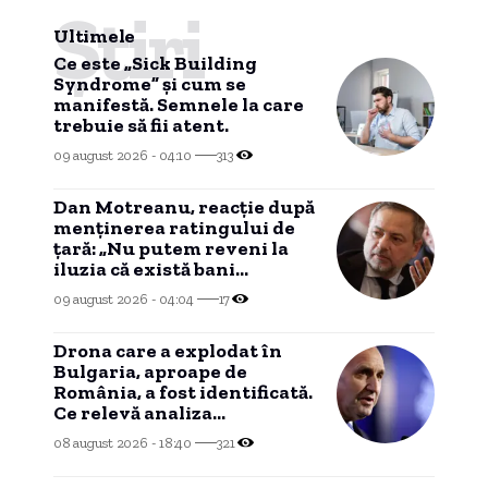
Știri
Ultimele
Ce este „Sick Building
Syndrome” și cum se
manifestă. Semnele la care
trebuie să fii atent.
09 august 2026 - 04:10
313
Dan Motreanu, reacție după
menținerea ratingului de
țară: „Nu putem reveni la
iluzia că există bani
nelimitați”
09 august 2026 - 04:04
17
Drona care a explodat în
Bulgaria, aproape de
România, a fost identificată.
Ce relevă analiza
preliminară a epavei
08 august 2026 - 18:40
321