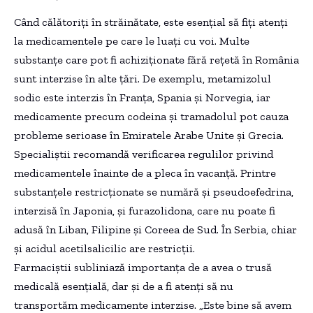
Când călătoriți în străinătate, este esențial să fiți atenți
la medicamentele pe care le luați cu voi. Multe
substanțe care pot fi achiziționate fără rețetă în România
sunt interzise în alte țări. De exemplu, metamizolul
sodic este interzis în Franța, Spania și Norvegia, iar
medicamente precum codeina și tramadolul pot cauza
probleme serioase în Emiratele Arabe Unite și Grecia.
Specialiștii recomandă verificarea regulilor privind
medicamentele înainte de a pleca în vacanță. Printre
substanțele restricționate se numără și pseudoefedrina,
interzisă în Japonia, și furazolidona, care nu poate fi
adusă în Liban, Filipine și Coreea de Sud. În Serbia, chiar
și acidul acetilsalicilic are restricții.
Farmaciștii subliniază importanța de a avea o trusă
medicală esențială, dar și de a fi atenți să nu
transportăm medicamente interzise. „Este bine să avem