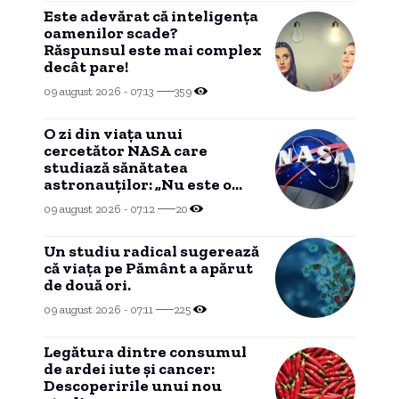
Este adevărat că inteligența
oamenilor scade?
Răspunsul este mai complex
decât pare!
09 august 2026 - 07:13
359
O zi din viața unui
cercetător NASA care
studiază sănătatea
astronauților: „Nu este o
știință complicată”
09 august 2026 - 07:12
20
Un studiu radical sugerează
că viața pe Pământ a apărut
de două ori.
09 august 2026 - 07:11
225
Legătura dintre consumul
de ardei iute și cancer:
Descoperirile unui nou