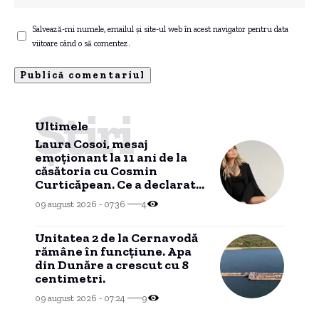
Salvează-mi numele, emailul și site-ul web în acest navigator pentru data
viitoare când o să comentez.
Știri
Ultimele
Laura Cosoi, mesaj
emoționant la 11 ani de la
căsătoria cu Cosmin
Curticăpean. Ce a declarat
despre tatăl celor cinci
09 august 2026 - 07:36
4
fetițe
Unitatea 2 de la Cernavodă
rămâne în funcțiune. Apa
din Dunăre a crescut cu 8
centimetri.
09 august 2026 - 07:24
9