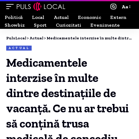
Aa
Politică
Local
Actual
Economic
Extern
Showbiz
Sport
Curiozitati
Evenimente
PulsLocal
>
Actual
>
Medicamentele interzise în multe dintre destinațiile de vacanță. Ce nu ar trebui să conțină trusa medicală de concediu
ACTUAL
Medicamentele
interzise în multe
dintre destinațiile de
vacanță. Ce nu ar trebui
să conțină trusa
medicală de concediu