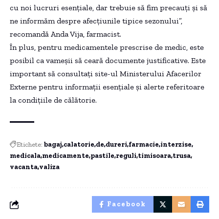
cu noi lucruri esențiale, dar trebuie să fim precauți și să
ne informăm despre afecțiunile tipice sezonului”,
recomandă Anda Vija, farmacist.
În plus, pentru medicamentele prescrise de medic, este
posibil ca vameșii să ceară documente justificative. Este
important să consultați site-ul Ministerului Afacerilor
Externe pentru informații esențiale și alerte referitoare
la condițiile de călătorie.
Etichete:
bagaj
calatorie
de
dureri
farmacie
interzise
medicala
medicamente
pastile
reguli
timisoara
trusa
vacanta
valiza
Facebook