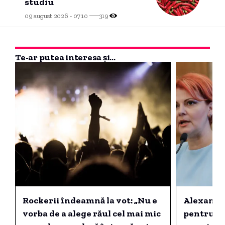
studiu
09 august 2026 - 07:10
319
Te-ar putea interesa și...
Rockerii îndeamnă la vot: „Nu e
Alexandr
vorba de a alege răul cel mai mic
pentru Ol