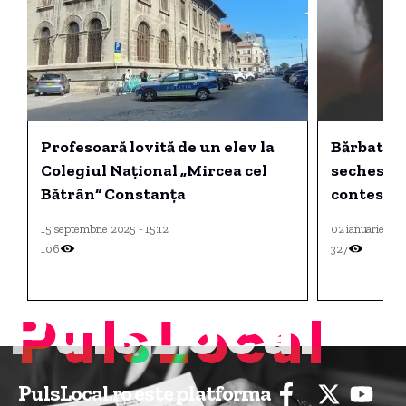
Profesoară lovită de un elev la
Bărbatul c
Colegiul Național „Mircea cel
sechestra
Bătrân“ Constanța
contestă 
15 septembrie 2025 - 15:12
02 ianuarie 202
106
327
PulsLocal
PulsLocal.ro este platforma