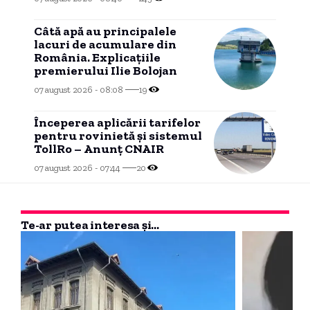
Câtă apă au principalele
lacuri de acumulare din
România. Explicațiile
premierului Ilie Bolojan
07 august 2026 - 08:08
19
Începerea aplicării tarifelor
pentru rovinietă și sistemul
TollRo – Anunț CNAIR
07 august 2026 - 07:44
20
Te-ar putea interesa și...