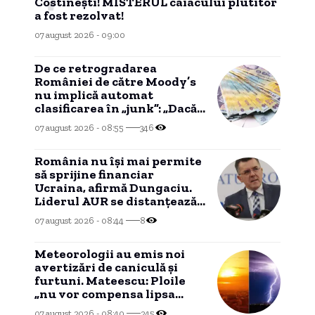
Costinești! MISTERUL caiacului plutitor
a fost rezolvat!
07 august 2026 - 09:00
De ce retrogradarea
României de către Moody’s
nu implică automat
clasificarea în „junk”: „Dacă
contrazice Fitch, apare un
07 august 2026 - 08:55
346
split rating”
România nu își mai permite
să sprijine financiar
Ucraina, afirmă Dungaciu.
Liderul AUR se distanțează
de discursul lui Simion.
07 august 2026 - 08:44
8
Meteorologii au emis noi
avertizări de caniculă și
furtuni. Mateescu: Ploile
„nu vor compensa lipsa
acută” de apă
07 august 2026 - 08:40
245