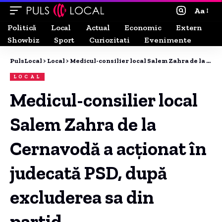
Aa
Politică
Local
Actual
Economic
Extern
Showbiz
Sport
Curiozitati
Evenimente
PulsLocal
>
Local
>
Medicul-consilier local Salem Zahra de la Cernavodă a acționat în judecată PSD, după excluderea sa din partid.
LOCAL
Medicul-consilier local
Salem Zahra de la
Cernavodă a acționat în
judecată PSD, după
excluderea sa din
partid.