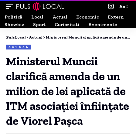
Aa
Politică
Local
Actual
Economic
Extern
Showbiz
Sport
Curiozitati
Evenimente
PulsLocal
>
Actual
>
Ministerul Muncii clarifică amenda de un milion de lei aplicată de ITM asociaţiei înfiinţate de Viorel Paşca
ACTUAL
Ministerul Muncii
clarifică amenda de un
milion de lei aplicată de
ITM asociaţiei înfiinţate
de Viorel Paşca