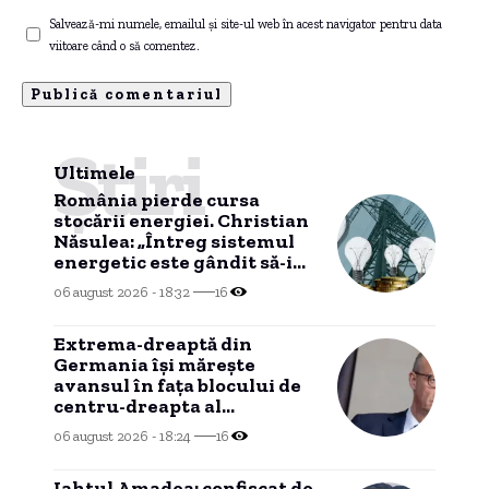
Salvează-mi numele, emailul și site-ul web în acest navigator pentru data
viitoare când o să comentez.
Știri
Ultimele
România pierde cursa
stocării energiei. Christian
Năsulea: „Întreg sistemul
energetic este gândit să-i
dezavantajeze pe cetățeni”
06 august 2026 - 18:32
16
Extrema-dreaptă din
Germania îşi măreşte
avansul în faţa blocului de
centru-dreapta al
cancelarului Friedrich Merz
06 august 2026 - 18:24
16
(sondaj)
Iahtul Amadea: confiscat de