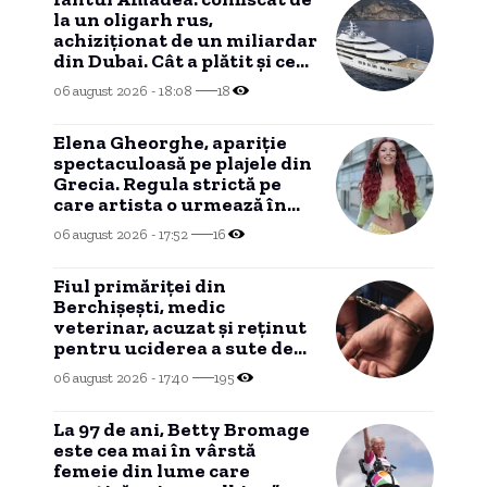
la un oligarh rus,
achiziționat de un miliardar
din Dubai. Cât a plătit și ce
intenționează să facă cu el
06 august 2026 - 18:08
18
noul proprietar.
Elena Gheorghe, apariție
spectaculoasă pe plajele din
Grecia. Regula strictă pe
care artista o urmează în
vacanță.
06 august 2026 - 17:52
16
Fiul primăriței din
Berchișești, medic
veterinar, acuzat și reținut
pentru uciderea a sute de
câini
06 august 2026 - 17:40
195
La 97 de ani, Betty Bromage
este cea mai în vârstă
femeie din lume care