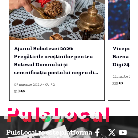
Ajunul Bobotezei 2026:
Viceprim
Pregătirile creștinilor pentru
Barna est
Botezul Domnului și
Digi24
semnificația postului negru din
24 martie 2026
5 ianuarie.
335
05 ianuarie 2026 - 06:52
518
PulsLocal
PulsLocal.ro este platforma