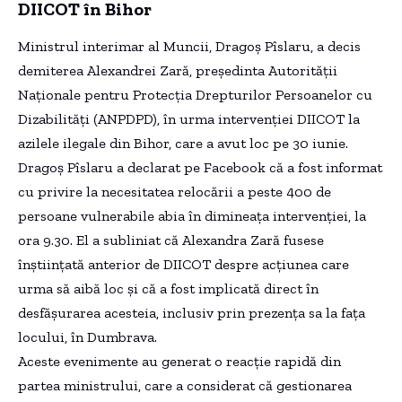
DIICOT în Bihor
Ministrul interimar al Muncii, Dragoș Pîslaru, a decis
demiterea Alexandrei Zară, președinta Autorității
Naționale pentru Protecția Drepturilor Persoanelor cu
Dizabilități (ANPDPD), în urma intervenției DIICOT la
azilele ilegale din Bihor, care a avut loc pe 30 iunie.
Dragoș Pîslaru a declarat pe Facebook că a fost informat
cu privire la necesitatea relocării a peste 400 de
persoane vulnerabile abia în dimineața intervenției, la
ora 9.30. El a subliniat că Alexandra Zară fusese
înștiințată anterior de DIICOT despre acțiunea care
urma să aibă loc și că a fost implicată direct în
desfășurarea acesteia, inclusiv prin prezența sa la fața
locului, în Dumbrava.
Aceste evenimente au generat o reacție rapidă din
partea ministrului, care a considerat că gestionarea