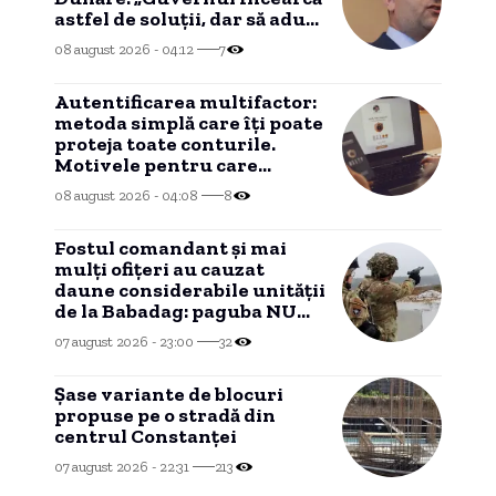
astfel de soluții, dar să aducă
ploaie nu poate”
08 august 2026 - 04:12
7
Autentificarea multifactor:
metoda simplă care îți poate
proteja toate conturile.
Motivele pentru care
experții în securitate
08 august 2026 - 04:08
8
recomandă activarea MFA.
Fostul comandant și mai
mulți ofițeri au cauzat
daune considerabile unității
de la Babadag: paguba NU
mai poate fi recuperată
07 august 2026 - 23:00
32
dintr-un motiv
HALUCINANT!
Șase variante de blocuri
propuse pe o stradă din
centrul Constanței
07 august 2026 - 22:31
213