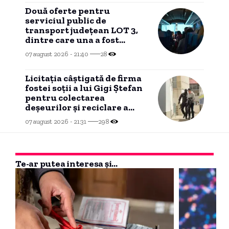
Două oferte pentru
serviciul public de
transport județean LOT 3,
dintre care una a fost
declarată INADMISIBILĂ
07 august 2026 - 21:40
28
Licitația câștigată de firma
fostei soții a lui Gigi Ștefan
pentru colectarea
deșeurilor și reciclare a
ajuns în instanță
07 august 2026 - 21:31
298
Te-ar putea interesa și...