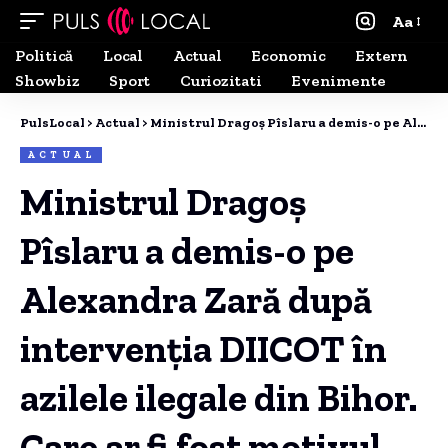
Aa
Politică
Local
Actual
Economic
Extern
Showbiz
Sport
Curiozitati
Evenimente
PulsLocal
>
Actual
>
Ministrul Dragoș Pîslaru a demis-o pe Alexandra Zară după intervenția DIICOT în azilele ilegale din Bihor. Care ar fi fost motivul invocat?
ACTUAL
Ministrul Dragoș
Pîslaru a demis-o pe
Alexandra Zară după
intervenția DIICOT în
azilele ilegale din Bihor.
Care ar fi fost motivul