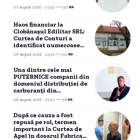
07 august 2026 - 01:55
197
Haos financiar la
Ciobănașul Edilitar SRL:
Curtea de Conturi a
identificat numeroase
nereguli
06 august 2026 - 23:31
311
Una dintre cele mai
PUTERNICE companii din
domeniul distribuției de
carburanți din
CONSTANȚA, investiție
06 august 2026 - 23:20
28
în Portul Tisovița.
După ce cauza a fost
repusă pe rol, termen
important la Curtea de
Apel în dosarul Fabrica