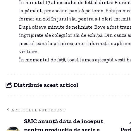
În minutul 17 al meciului de fotbal dintre Fiorent
la pământ, provocând panică pe teren. Echipa medica
format un zid în jurul său pentru a-i oferi intimit
După câteva minute de neliniște, Bove a fost trans
îngrijorate ale colegilor săi de echipă. Din cauza ac
meciul până la primirea unor informații supliment
vestiare.
În momentul de față, toată lumea așteaptă vești bu
Distribuie acest articol
ARTICOLUL PRECEDENT
SAIC anunță data de început
pentru producția de serie a
Par