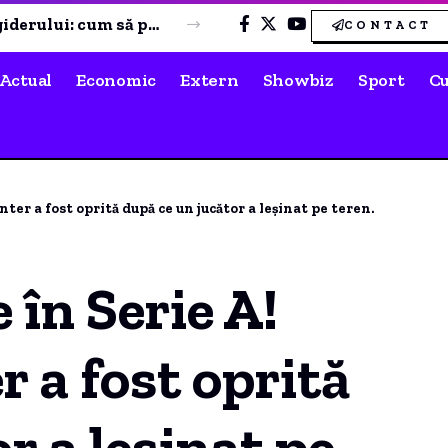
Începe judecata în cazul lui Călin Georgescu. Decizia ICCJ este finală.
CONTACT
Actual
Economic
Extern
Showbiz
Sport
Cu
ter a fost oprită după ce un jucător a leșinat pe teren.
 în Serie A!
r a fost oprită
r a leșinat pe