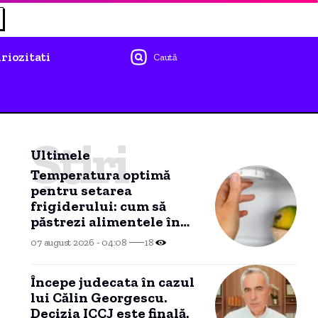
riozitati
Caută
Știri
Ultimele
Temperatura optimă
pentru setarea
frigiderului: cum să
păstrezi alimentele în
siguranță și să reduci
07 august 2026 - 04:08
18
consumul de energie
Începe judecata în cazul
lui Călin Georgescu.
Decizia ICCJ este finală.