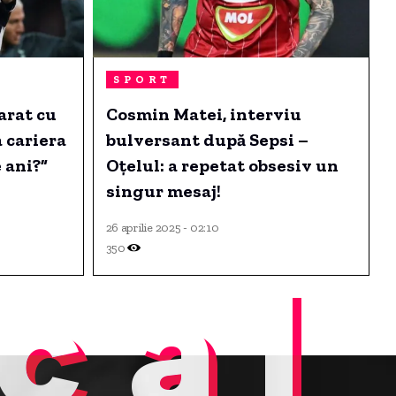
SPORT
arat cu
Cosmin Matei, interviu
a cariera
bulversant după Sepsi –
e ani?”
Oțelul: a repetat obsesiv un
singur mesaj!
26 aprilie 2025 - 02:10
350
cal