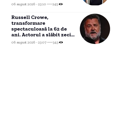
de Moșteniri
06 august 2026 - 23:10
245
Russell Crowe,
transformare
spectaculoasă la 62 de
ani. Actorul a slăbit zeci
de kilograme și revine la
06 august 2026 - 23:07
343
silueta din „Gladiatorul”