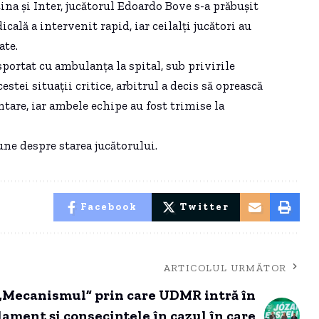
ina și Inter, jucătorul Edoardo Bove s-a prăbușit
lă a intervenit rapid, iar ceilalți jucători au
ate.
portat cu ambulanța la spital, sub privirile
estei situații critice, arbitrul a decis să oprească
are, iar ambele echipe au fost trimise la
ne despre starea jucătorului.
Facebook
Twitter
ARTICOLUL URMĂTOR
„Mecanismul” prin care UDMR intră în
lament și consecințele în cazul în care