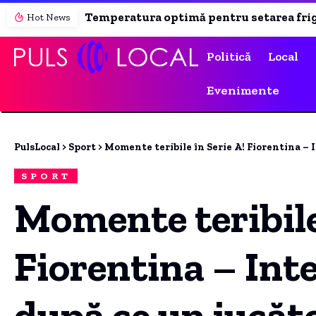
Temperatura optimă pentru setarea frigiderului: cum să păstrezi alimentele în siguranță și să reduci consumul de energie
Hot News
Politică
Local
Evenimente
PulsLocal
>
Sport
>
Momente teribile în Serie A! Fiorentina – In
SPORT
Momente teribile
Fiorentina – Inte
după ce un jucăto