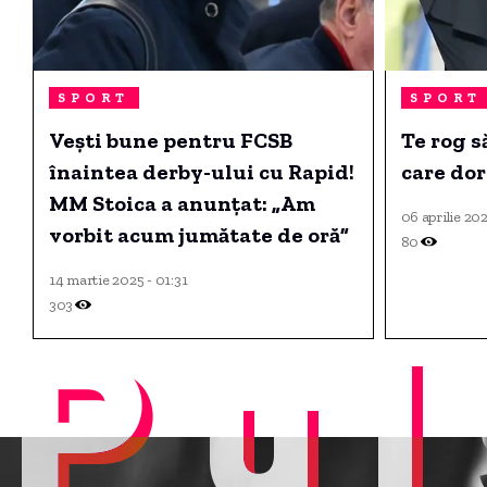
SPORT
SPORT
Vești bune pentru FCSB
Te rog să
înaintea derby-ului cu Rapid!
care dore
MM Stoica a anunțat: „Am
06 aprilie 202
vorbit acum jumătate de oră”
80
14 martie 2025 - 01:31
303
Pul