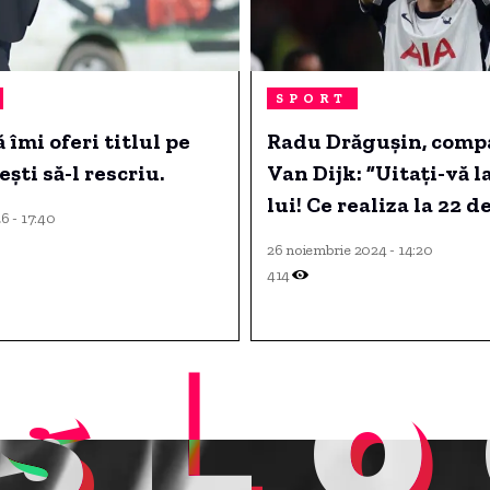
SPORT
 îmi oferi titlul pe
Radu Drăgușin, comp
ști să-l rescriu.
Van Dijk: ”Uitați-vă l
lui! Ce realiza la 22 d
6 - 17:40
26 noiembrie 2024 - 14:20
414
sLo