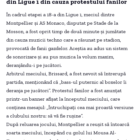
din Ligue 1 din cauza protestului fanilor
În cadrul etapei a 18-a din Ligue 1, meciul dintre
Montpellier și AS Monaco, disputat pe Stade de la
Mosson, a fost oprit timp de două minute și jumătate
din cauza muzicii techno care a răsunat pe stadion,
provocată de fanii gazdelor. Aceștia au adus un sistem
de sonorizare și au pus muzica la volum maxim,
deranjându-i pe jucători.
Arbitrul meciului, Brissard, a fost nevoit să întrerupă
partida, menționând că „bass-ul puternic al boxelor îi
deranja pe jucători”. Protestul fanilor a fost anunțat
printr-un banner afișat la începutul meciului, care
conținea mesajul: „Întruchipaţi cea mai proastă versiune
a clubului nostru: să vă fie ruşine”.
După reluarea jocului, Montpellier a reușit să întoarcă
soarta meciului, începând cu golul lui Mousa Al-