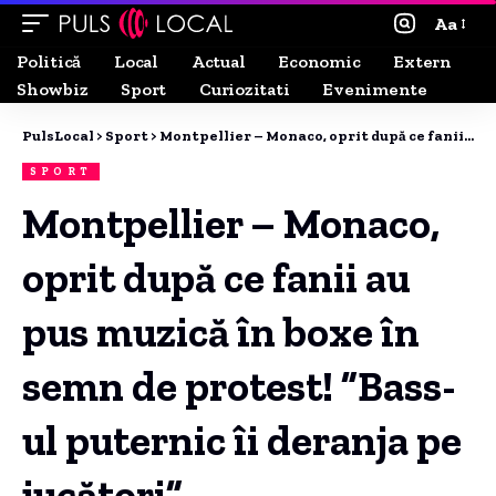
Aa
Politică
Local
Actual
Economic
Extern
Showbiz
Sport
Curiozitati
Evenimente
PulsLocal
>
Sport
>
Montpellier – Monaco, oprit după ce fanii au pus muzică în boxe în semn de protest! ”Bass-ul puternic îi deranja pe jucători”
SPORT
Montpellier – Monaco,
oprit după ce fanii au
pus muzică în boxe în
semn de protest! ”Bass-
ul puternic îi deranja pe
jucători”