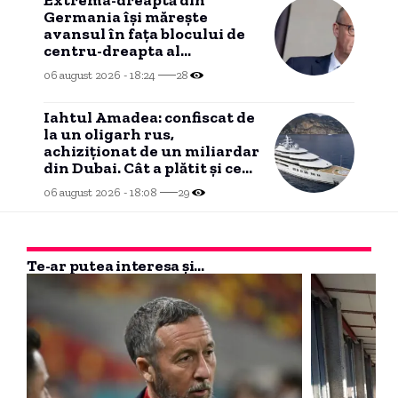
Germania îşi măreşte
avansul în faţa blocului de
centru-dreapta al
cancelarului Friedrich Merz
06 august 2026 - 18:24
28
(sondaj)
Iahtul Amadea: confiscat de
la un oligarh rus,
achiziționat de un miliardar
din Dubai. Cât a plătit și ce
intenționează să facă cu el
06 august 2026 - 18:08
29
noul proprietar.
Te-ar putea interesa și...