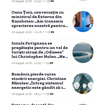
06 august 2026 - 20:40
18
Oana Țoiu, conversație cu
ministrul de Externe din
Kazahstan: „Am transmis
aprecierea noastră pentru
reluarea exporturilor de
06 august 2026 - 20:08
16
țiței”
Insula Favignana se
pregăteşte pentru un val de
turişti atraşi de „Odiseea”
lui Christopher Nolan. „Ne-
ar putea face rău”
06 august 2026 - 19:24
19
România pierde cursa
stocării energiei. Christian
Năsulea: „Întreg sistemul
energetic este gândit să-i
dezavantajeze pe cetățeni”
06 august 2026 - 18:32
28
Extrema-dreaptă din