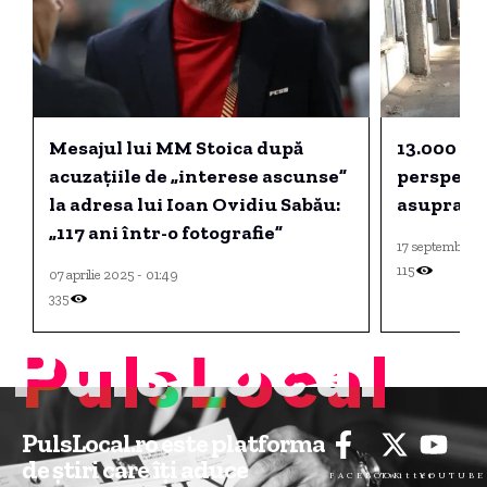
Mesajul lui MM Stoica după
13.000 de
acuzațiile de „interese ascunse”
perspecti
la adresa lui Ioan Ovidiu Sabău:
asupra a
„117 ani într-o fotografie”
17 septembrie 2
115
07 aprilie 2025 - 01:49
335
PulsLocal
PulsLocal.ro este platforma
de știri care îți aduce
FACEBOOK
Twitter
YOUTUBE