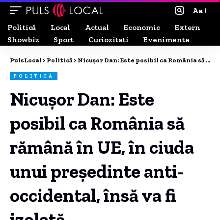
Aa
Politică
Local
Actual
Economic
Extern
Showbiz
Sport
Curiozitati
Evenimente
PulsLocal
>
Politică
>
Nicușor Dan: Este posibil ca România să rămână în UE, în ciuda unui președinte anti-occidental, însă va fi izolată.
POLITICĂ
Nicușor Dan: Este
posibil ca România să
rămână în UE, în ciuda
unui președinte anti-
occidental, însă va fi
izolată.