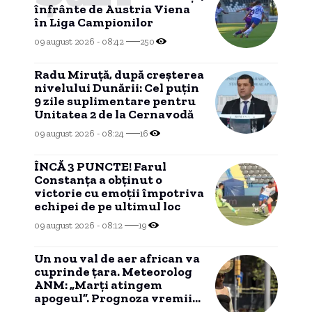
înfrânte de Austria Viena
în Liga Campionilor
09 august 2026 - 08:42
250
Radu Miruță, după creșterea
nivelului Dunării: Cel puțin
9 zile suplimentare pentru
Unitatea 2 de la Cernavodă
09 august 2026 - 08:24
16
ÎNCĂ 3 PUNCTE! Farul
Constanța a obținut o
victorie cu emoții împotriva
echipei de pe ultimul loc
09 august 2026 - 08:12
19
Un nou val de aer african va
cuprinde țara. Meteorolog
ANM: „Marți atingem
apogeul”. Prognoza vremii
pentru următoarele zile