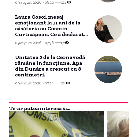
09 august 2026 - 08:10
141
Laura Cosoi, mesaj
emoționant la 11 ani de la
căsătoria cu Cosmin
Curticăpean. Ce a declarat
despre tatăl celor cinci
09 august 2026 - 07:36
17
fetițe
Unitatea 2 de la Cernavodă
rămâne în funcțiune. Apa
din Dunăre a crescut cu 8
centimetri.
09 august 2026 - 07:24
22
Te-ar putea interesa și...