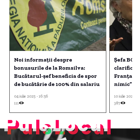
Noi informații despre
Șefa BCE,
bonusurile de la Romsilva:
clarifică 
Bucătarul-șef beneficia de spor
Franța: „
de bucătărie de 100% din salariu
nimic”
04 iulie 2025 - 16:56
10 iulie 2026 -
111
387
PulsLocal