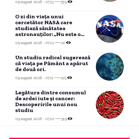
09 august 2026 - 07:13
359
O zi din viața unui
cercetător NASA care
studiază sănătatea
astronauților: „Nu este o
știință complicată”
09 august 2026 - 07:12
20
Un studiu radical sugerează
că viața pe Pământ a apărut
de două ori.
09 august 2026 - 07:11
225
Legătura dintre consumul
de ardei iute și cancer:
Descoperirile unui nou
studiu
09 august 2026 - 07:10
319