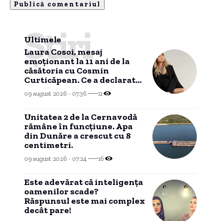
Știri
Ultimele
Laura Cosoi, mesaj
emoționant la 11 ani de la
căsătoria cu Cosmin
Curticăpean. Ce a declarat
despre tatăl celor cinci
09 august 2026 - 07:36
11
fetițe
Unitatea 2 de la Cernavodă
rămâne în funcțiune. Apa
din Dunăre a crescut cu 8
centimetri.
09 august 2026 - 07:24
16
Este adevărat că inteligența
oamenilor scade?
Răspunsul este mai complex
decât pare!