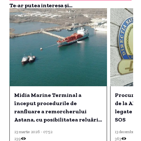
Te-ar putea interesa și...
Midia Marine Terminal a
Procuror
început procedurile de
de la AEP
ranfluare a remorcherului
legate de
Astana, cu posibilitatea reluării
SOS
operațiunilor de căutare astăzi.
23 martie 2026 - 07:52
13 decembrie 20
239
363