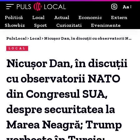
Aa
Politică
Local
Actual
Economic
Extern
Showbiz
Sport
Curiozitati
Evenimente
PulsLocal
>
Local
>
Nicușor Dan, în discuții cu observatorii NATO din Congresul SUA, despre securitatea la Marea Neagră; Trump vorbește în Turcia: „Poate ne retragem complet din Europa. Dacă Summit-ul nu era la Ankara, nu veneam”
LOCAL
Nicușor Dan, în discuții
cu observatorii NATO
din Congresul SUA,
despre securitatea la
Marea Neagră; Trump
vorbește în Turcia: