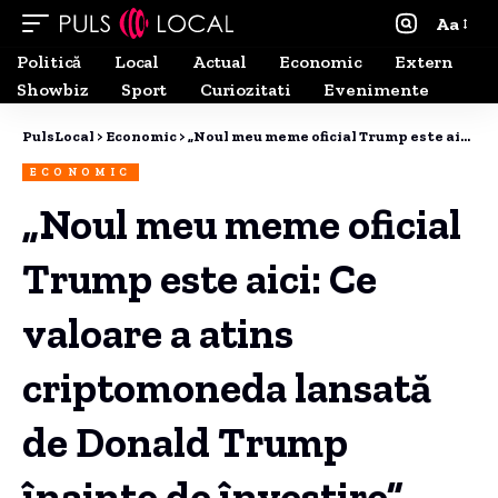
Aa
Politică
Local
Actual
Economic
Extern
Showbiz
Sport
Curiozitati
Evenimente
PulsLocal
>
Economic
>
„Noul meu meme oficial Trump este aici: Ce valoare a atins criptomoneda lansată de Donald Trump înainte de învestire”
ECONOMIC
„Noul meu meme oficial
Trump este aici: Ce
valoare a atins
criptomoneda lansată
de Donald Trump
înainte de învestire”