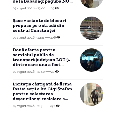
de la Babadag: paguba NU
mai poate fi recuperată
07 august 2026 - 23:00
19
dintr-un motiv
HALUCINANT!
Șase variante de blocuri
propuse pe o stradă din
centrul Constanței
07 august 2026 - 22:31
206
Două oferte pentru
serviciul public de
transport județean LOT 3,
dintre care una a fost
declarată INADMISIBILĂ
07 august 2026 - 21:40
20
Licitația câștigată de firma
fostei soții a lui Gigi Ștefan
pentru colectarea
deșeurilor și reciclare a
ajuns în instanță
07 august 2026 - 21:31
292