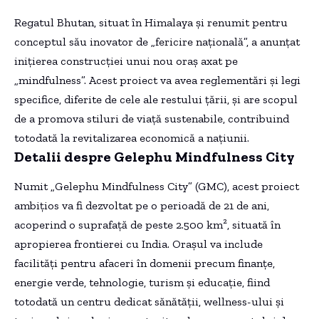
Regatul Bhutan, situat în Himalaya și renumit pentru
conceptul său inovator de „fericire națională”, a anunțat
inițierea construcției unui nou oraș axat pe
„mindfulness”. Acest proiect va avea reglementări și legi
specifice, diferite de cele ale restului țării, și are scopul
de a promova stiluri de viață sustenabile, contribuind
totodată la revitalizarea economică a națiunii.
Detalii despre Gelephu Mindfulness City
Numit „Gelephu Mindfulness City” (GMC), acest proiect
ambițios va fi dezvoltat pe o perioadă de 21 de ani,
acoperind o suprafață de peste 2.500 km², situată în
apropierea frontierei cu India. Orașul va include
facilități pentru afaceri în domenii precum finanțe,
energie verde, tehnologie, turism și educație, fiind
totodată un centru dedicat sănătății, wellness-ului și