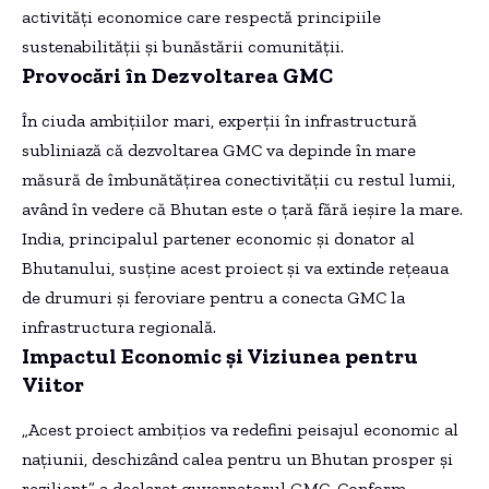
activități economice care respectă principiile
sustenabilității și bunăstării comunității.
Provocări în Dezvoltarea GMC
În ciuda ambițiilor mari, experții în infrastructură
subliniază că dezvoltarea GMC va depinde în mare
măsură de îmbunătățirea conectivității cu restul lumii,
având în vedere că Bhutan este o țară fără ieșire la mare.
India, principalul partener economic și donator al
Bhutanului, susține acest proiect și va extinde rețeaua
de drumuri și feroviare pentru a conecta GMC la
infrastructura regională.
Impactul Economic și Viziunea pentru
Viitor
„Acest proiect ambițios va redefini peisajul economic al
națiunii, deschizând calea pentru un Bhutan prosper și
rezilient,” a declarat guvernatorul GMC. Conform