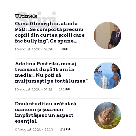
Știri
Ultimele
Oana Gheorghiu, atac la
PSD: „Se comportă precum
copiii din curtea școlii care
fac bullying”. Ce spune
despre alegerile anticipate
10 august 2026 - 04:08
8
Adelina Pestrițu, mesaj
tranșant după 16 ani în
media: „Nu poți să
mulțumești pe toată lumea”
10 august 2026 - 03:23
154
Două studii au arătat că
oamenii și șoarecii
împărtășesc un aspect
esențial.
09 august 2026 - 22:19
231