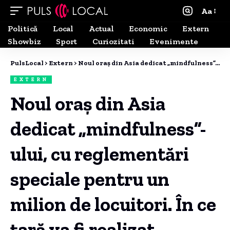
Aa
Politică
Local
Actual
Economic
Extern
Showbiz
Sport
Curiozitati
Evenimente
PulsLocal
>
Extern
>
Noul oraș din Asia dedicat „mindfulness”-ului, cu reglementări speciale pentru un milion de locuitori. În ce țară va fi realizat.
EXTERN
Noul oraș din Asia
dedicat „mindfulness”-
ului, cu reglementări
speciale pentru un
milion de locuitori. În ce
țară va fi realizat.