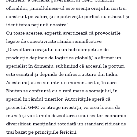
oficialilor, „mindfulness-ul este esența orașului nostru,
construit pe valori, și se potrivește perfect cu ethosul și
identitatea națiunii noastre.”
Cu toate acestea, experții avertizează că provocările
legate de conectivitate rămân semnificative.
„Dezvoltarea orașului ca un hub competitiv de
producție depinde de logistica globală,” a afirmat un
specialist în domeniu, subliniind că accesul la porturi
este esențial și depinde de infrastructura din India.
Aceste inițiative vin într-un moment critic, în care
Bhutan se confruntă cu o rată mare a șomajului, în
special în rândul tinerilor. Autoritățile speră că
proiectul GMC va atrage investiții, va crea locuri de
muncă și va stimula dezvoltarea unui sector economic
diversificat, menținând totodată un standard ridicat de
trai bazat pe principiile fericirii.