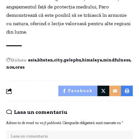
angajamentul față de protecția mediului, Paro
demonstrează că este posibil să se trăiască în armonie
cu natura, oferind o lecție valoroasă pentru alte regiuni
din lume.
Etichete:
asia
bhutan
city
gelephu
himalaya
mindfulness
nou
oras
Facebook
Lasa un comentariu
Adresa ta de email nu va fi publicată.
Câmpurile obligatorii sunt marcate cu
*