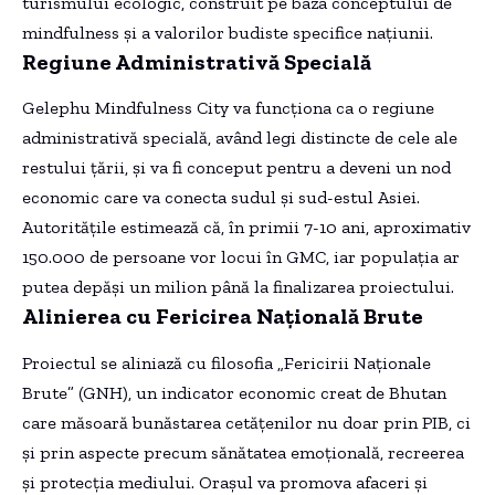
turismului ecologic, construit pe baza conceptului de
mindfulness și a valorilor budiste specifice națiunii.
Regiune Administrativă Specială
Gelephu Mindfulness City va funcționa ca o regiune
administrativă specială, având legi distincte de cele ale
restului țării, și va fi conceput pentru a deveni un nod
economic care va conecta sudul și sud-estul Asiei.
Autoritățile estimează că, în primii 7-10 ani, aproximativ
150.000 de persoane vor locui în GMC, iar populația ar
putea depăși un milion până la finalizarea proiectului.
Alinierea cu Fericirea Națională Brute
Proiectul se aliniază cu filosofia „Fericirii Naționale
Brute” (GNH), un indicator economic creat de Bhutan
care măsoară bunăstarea cetățenilor nu doar prin PIB, ci
și prin aspecte precum sănătatea emoțională, recreerea
și protecția mediului. Orașul va promova afaceri și