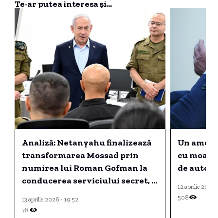
Te-ar putea interesa și...
Analiză: Netanyahu finalizează
Un ameri
transformarea Mossad prin
cu moarte
numirea lui Roman Gofman la
de autori
conducerea serviciului secret, o
12 aprilie 2025 
schimbare de paradigmă.
508
13 aprilie 2026 - 19:52
78