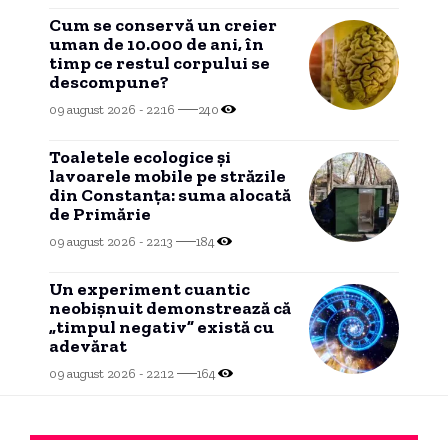
Cum se conservă un creier
uman de 10.000 de ani, în
timp ce restul corpului se
descompune?
09 august 2026 - 22:16
240
Toaletele ecologice și
lavoarele mobile pe străzile
din Constanța: suma alocată
de Primărie
09 august 2026 - 22:13
184
Un experiment cuantic
neobișnuit demonstrează că
„timpul negativ” există cu
adevărat
09 august 2026 - 22:12
164