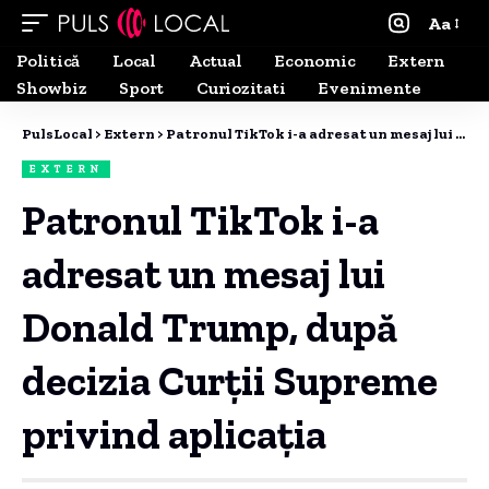
Aa
Politică
Local
Actual
Economic
Extern
Showbiz
Sport
Curiozitati
Evenimente
PulsLocal
>
Extern
>
Patronul TikTok i-a adresat un mesaj lui Donald Trump, după decizia Curții Supreme privind aplicația
EXTERN
Patronul TikTok i-a
adresat un mesaj lui
Donald Trump, după
decizia Curții Supreme
privind aplicația