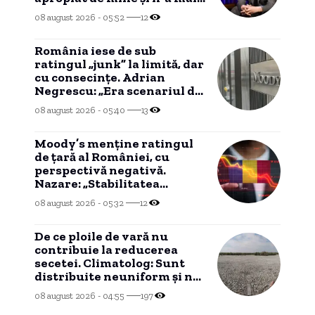
plecat”
08 august 2026 - 05:52
12
România iese de sub
ratingul „junk” la limită, dar
cu consecințe. Adrian
Negrescu: „Era scenariul de
bază, nu am câștigat nimic”
08 august 2026 - 05:40
13
Moody’s menține ratingul
de țară al României, cu
perspectivă negativă.
Nazare: „Stabilitatea
politică este atent
08 august 2026 - 05:32
12
monitorizată”
De ce ploile de vară nu
contribuie la reducerea
secetei. Climatolog: Sunt
distribuite neuniform și nu
în zonele cu cea mai mare
08 august 2026 - 04:55
197
necesitate.