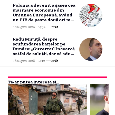
Polonia a devenit a șasea cea
mai mare economie din
Uniunea Europeană, având
un PIB de peste două ori mai
mare decât cel al României.
08 august 2026 - 04:52
17
Radu Miruță, despre
scufundarea barjelor pe
Dunăre: „Guvernul încearcă
astfel de soluții, dar să aducă
ploaie nu poate”
08 august 2026 - 04:12
23
Te-ar putea interesa și...