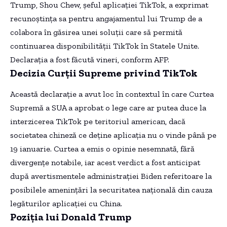
Trump, Shou Chew, șeful aplicației TikTok, a exprimat
recunoștința sa pentru angajamentul lui Trump de a
colabora în găsirea unei soluții care să permită
continuarea disponibilității TikTok în Statele Unite.
Declarația a fost făcută vineri, conform AFP.
Decizia Curții Supreme privind TikTok
Această declarație a avut loc în contextul în care Curtea
Supremă a SUA a aprobat o lege care ar putea duce la
interzicerea TikTok pe teritoriul american, dacă
societatea chineză ce deține aplicația nu o vinde până pe
19 ianuarie. Curtea a emis o opinie nesemnată, fără
divergențe notabile, iar acest verdict a fost anticipat
după avertismentele administrației Biden referitoare la
posibilele amenințări la securitatea națională din cauza
legăturilor aplicației cu China.
Poziția lui Donald Trump