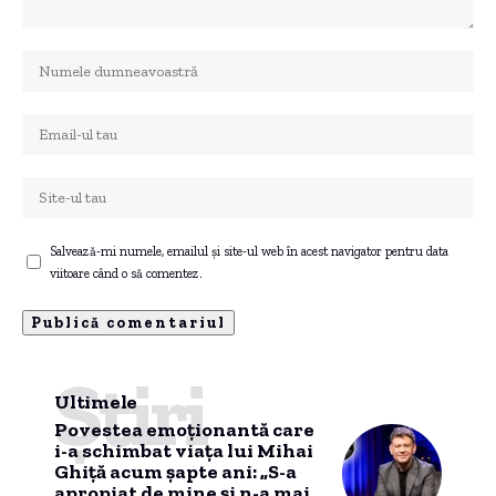
Salvează-mi numele, emailul și site-ul web în acest navigator pentru data
viitoare când o să comentez.
Știri
Ultimele
Povestea emoționantă care
i-a schimbat viața lui Mihai
Ghiță acum șapte ani: „S-a
apropiat de mine și n-a mai