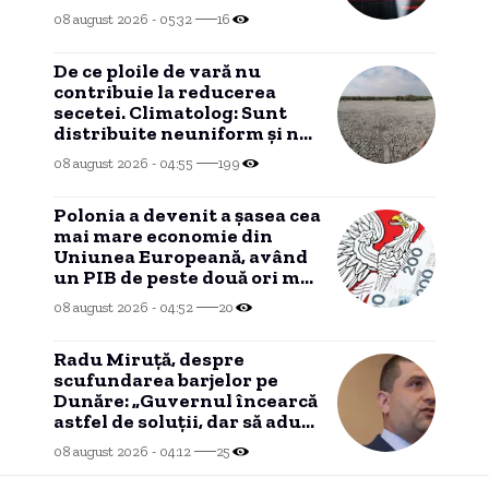
politică este atent
08 august 2026 - 05:32
16
monitorizată”
De ce ploile de vară nu
contribuie la reducerea
secetei. Climatolog: Sunt
distribuite neuniform și nu
în zonele cu cea mai mare
08 august 2026 - 04:55
199
necesitate.
Polonia a devenit a șasea cea
mai mare economie din
Uniunea Europeană, având
un PIB de peste două ori mai
mare decât cel al României.
08 august 2026 - 04:52
20
Radu Miruță, despre
scufundarea barjelor pe
Dunăre: „Guvernul încearcă
astfel de soluții, dar să aducă
ploaie nu poate”
08 august 2026 - 04:12
25