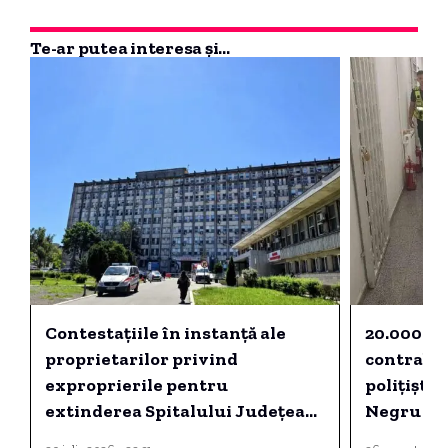
Te-ar putea interesa și...
Contestațiile în instanță ale
20.000 de
proprietarilor privind
contraban
exproprierile pentru
polițiștii
extinderea Spitalului Județean
Negru Vo
Constanța