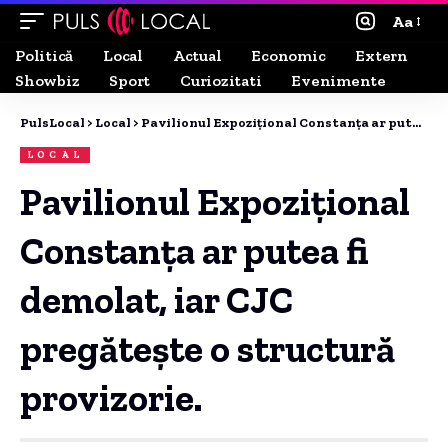
Aa
Politică
Local
Actual
Economic
Extern
Showbiz
Sport
Curiozitati
Evenimente
PulsLocal
>
Local
>
Pavilionul Expozițional Constanța ar putea fi demolat, iar CJC pregătește o structură provizorie.
LOCAL
Pavilionul Expozițional
Constanța ar putea fi
demolat, iar CJC
pregătește o structură
provizorie.