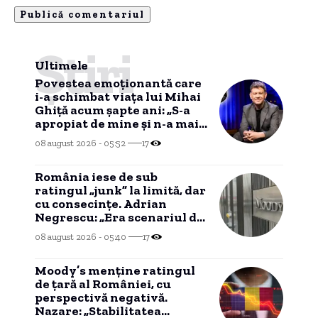
Știri
Ultimele
Povestea emoționantă care
i-a schimbat viața lui Mihai
Ghiță acum șapte ani: „S-a
apropiat de mine și n-a mai
plecat”
08 august 2026 - 05:52
17
România iese de sub
ratingul „junk” la limită, dar
cu consecințe. Adrian
Negrescu: „Era scenariul de
bază, nu am câștigat nimic”
08 august 2026 - 05:40
17
Moody’s menține ratingul
de țară al României, cu
perspectivă negativă.
Nazare: „Stabilitatea