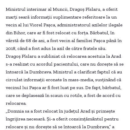
Ministrul interimar al Muncii, Dragoş Pîslaru, a oferit
marţi seară informaţii suplimentare referitoare la un
vecin al lui Viorel Paşca, administratorul azilelor ilegale
din Bihor, care ar fi fost relocat cu forţa. Bărbatul, în
vârstă de 68 de ani, a fost vecin al familiei Paşca până în
2018, când a fost adus la azil de către fratele său.
Dragoş Pîslaru a subliniat că relocarea acestuia la Arad
s-a realizat cu acordul pacientului, care nu doreşte să se
întoarcă la Dumbrava. Ministrul a clarificat faptul că au
circulat informaţii eronate în mass-media, susţinând că
vecinul lui Paşca ar fi fost luat pe sus. De fapt, bărbatul,
care se deplasează în scaun cu rotile, a fost de acord cu
relocarea.
„Domnia sa a fost relocat în judeţul Arad şi primeşte
îngrijirea necesară. Şi-a oferit consimţământul pentru
relocare şi nu doreşte să se întoarcă la Dumbrava,” a