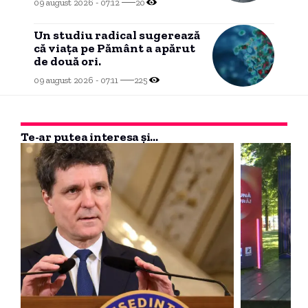
09 august 2026 - 07:12
20
Un studiu radical sugerează
că viața pe Pământ a apărut
de două ori.
09 august 2026 - 07:11
225
Te-ar putea interesa și...