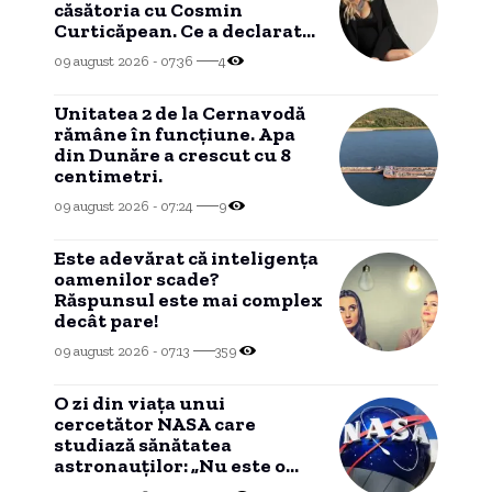
căsătoria cu Cosmin
Curticăpean. Ce a declarat
despre tatăl celor cinci
09 august 2026 - 07:36
4
fetițe
Unitatea 2 de la Cernavodă
rămâne în funcțiune. Apa
din Dunăre a crescut cu 8
centimetri.
09 august 2026 - 07:24
9
Este adevărat că inteligența
oamenilor scade?
Răspunsul este mai complex
decât pare!
09 august 2026 - 07:13
359
O zi din viața unui
cercetător NASA care
studiază sănătatea
astronauților: „Nu este o
știință complicată”