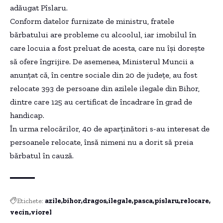
adăugat Pîslaru.
Conform datelor furnizate de ministru, fratele
bărbatului are probleme cu alcoolul, iar imobilul în
care locuia a fost preluat de acesta, care nu îşi doreşte
să ofere îngrijire. De asemenea, Ministerul Muncii a
anunţat că, în centre sociale din 20 de judeţe, au fost
relocate 393 de persoane din azilele ilegale din Bihor,
dintre care 125 au certificat de încadrare în grad de
handicap.
În urma relocărilor, 40 de aparţinători s-au interesat de
persoanele relocate, însă nimeni nu a dorit să preia
bărbatul în cauză.
Etichete:
azile
bihor
dragos
ilegale
pasca
pislaru
relocare
vecin
viorel