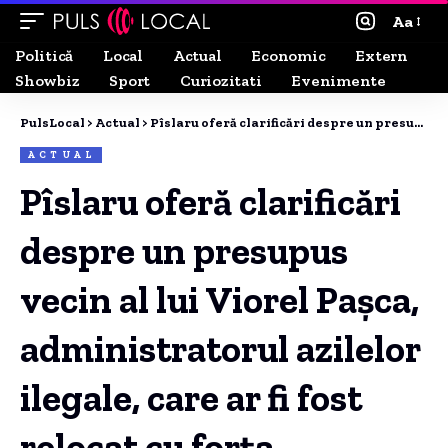
Aa
Politică
Local
Actual
Economic
Extern
Showbiz
Sport
Curiozitati
Evenimente
PulsLocal
>
Actual
>
Pîslaru oferă clarificări despre un presupus vecin al lui Viorel Paşca, administratorul azilelor ilegale, care ar fi fost relocat cu forța.
ACTUAL
Pîslaru oferă clarificări
despre un presupus
vecin al lui Viorel Paşca,
administratorul azilelor
ilegale, care ar fi fost
relocat cu forța.