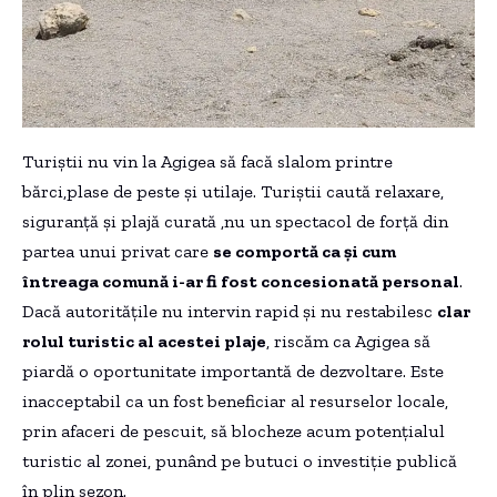
Turiștii nu vin la Agigea să facă slalom printre
bărci,plase de peste și utilaje. Turiștii caută relaxare,
siguranță și plajă curată ,nu un spectacol de forță din
partea unui privat care
se comportă ca și cum
întreaga comună i-ar fi fost concesionată personal
.
Dacă autoritățile nu intervin rapid și nu restabilesc
clar
rolul turistic al acestei plaje
, riscăm ca Agigea să
piardă o oportunitate importantă de dezvoltare. Este
inacceptabil ca un fost beneficiar al resurselor locale,
prin afaceri de pescuit, să blocheze acum potențialul
turistic al zonei, punând pe butuci o investiție publică
în plin sezon.