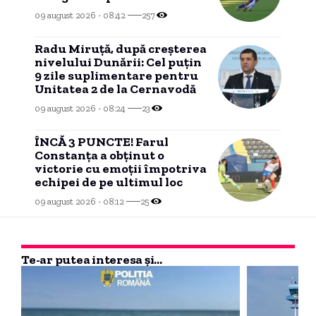
09 august 2026 - 08:42
257
Radu Miruță, după creșterea
nivelului Dunării: Cel puțin
9 zile suplimentare pentru
Unitatea 2 de la Cernavodă
09 august 2026 - 08:24
23
ÎNCĂ 3 PUNCTE! Farul
Constanța a obținut o
victorie cu emoții împotriva
echipei de pe ultimul loc
09 august 2026 - 08:12
25
Te-ar putea interesa și...