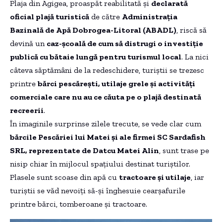
Plaja din Agigea, proaspăt reabilitată și
declarată
oficial plajă turistică
de către
Administrația
Bazinală de Apă Dobrogea-Litoral (ABADL)
, riscă să
devină un
caz-școală de cum să distrugi o investiție
publică cu bătaie lungă pentru turismul local
. La nici
câteva săptămâni de la redeschidere, turiștii se trezesc
printre
bărci pescărești, utilaje grele și activități
comerciale care nu au ce căuta pe o plajă destinată
recreerii
.
În imaginile surprinse zilele trecute, se vede clar cum
bărcile Pescăriei lui Matei și ale firmei SC Sardafish
SRL, reprezentate de Datcu Matei Alin
, sunt trase pe
nisip chiar în mijlocul spațiului destinat turiștilor.
Plasele sunt scoase din apă cu
tractoare și utilaje
, iar
turiștii se văd nevoiți să-și înghesuie cearșafurile
printre bărci, tomberoane și tractoare.