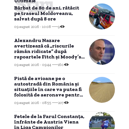
Știri
Ultimele
Bărbat de 80 de ani, rătăcit
pe traseul Moldoveanu,
salvat după 8 ore
09 august 2026 - 10:08
9
Alexandru Nazare
avertizează că „riscurile
rămân ridicate” după
rapoartele Fitch și Moody’s:
„Nu a fost o perioadă simplă”
09 august 2026 - 09:44
160
Pistă de avioane pe o
autostradă din România și
situațiile în care va putea fi
folosită de aeronave pentru
aterizare.
09 august 2026 - 08:55
207
Fetele de la Farul Constanța,
înfrânte de Austria Viena
în Liga Campionilor