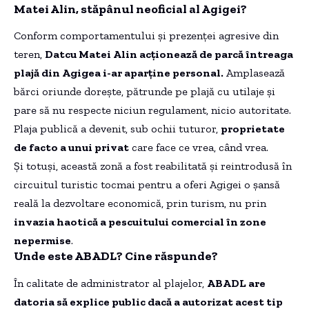
Matei Alin, stăpânul neoficial al Agigei?
Conform comportamentului și prezenței agresive din
teren,
Datcu Matei Alin acționează de parcă întreaga
plajă din Agigea i-ar aparține personal.
Amplasează
bărci oriunde dorește, pătrunde pe plajă cu utilaje și
pare să nu respecte niciun regulament, nicio autoritate.
Plaja publică a devenit, sub ochii tuturor,
proprietate
de facto a unui privat
care face ce vrea, când vrea.
Și totuși, această zonă a fost reabilitată și reintrodusă în
circuitul turistic tocmai pentru a oferi Agigei o șansă
reală la dezvoltare economică, prin turism, nu prin
invazia haotică a pescuitului comercial în zone
nepermise
.
Unde este ABADL? Cine răspunde?
În calitate de administrator al plajelor,
ABADL are
datoria să explice public dacă a autorizat acest tip