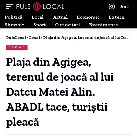
Aa
Politică
Local
Actual
Economic
Extern
Showbiz
Sport
Curiozitati
Evenimente
PulsLocal
>
Local
>
Plaja din Agigea, terenul de joacă al lui Datcu Matei Alin. ABADL tace, turiștii pleacă
LOCAL
Plaja din Agigea,
terenul de joacă al lui
Datcu Matei Alin.
ABADL tace, turiștii
pleacă