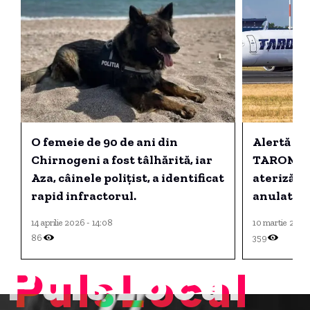
O femeie de 90 de ani din
Alertă av
Chirnogeni a fost tâlhărită, iar
TAROM a f
Aza, câinele polițist, a identificat
aterizării
rapid infractorul.
anulat de
14 aprilie 2026 - 14:08
10 martie 2025 
86
359
PulsLocal