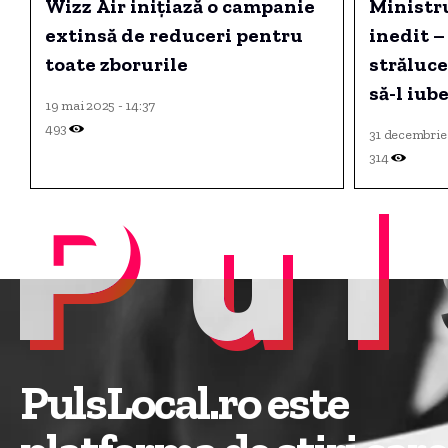
Wizz Air inițiază o campanie
Ministru
extinsă de reduceri pentru
inedit –
toate zborurile
străluce
să-l iub
19 mai 2025 - 14:37
cât cupr
493
31 decembrie 
depinde 
314
Pul
berechet
Fechet
PulsLocal.ro este