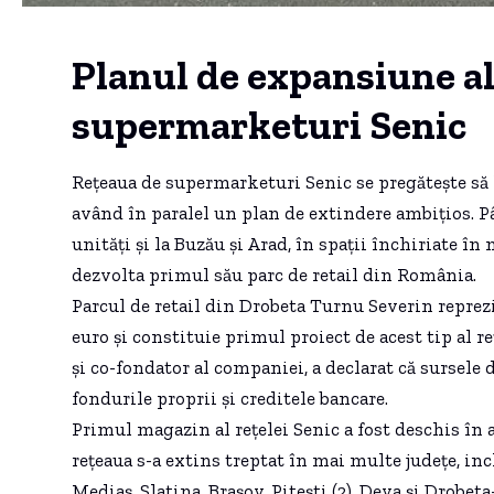
Planul de expansiune al 
supermarketuri Senic
Rețeaua de supermarketuri Senic se pregătește să
având în paralel un plan de extindere ambițios. 
unități și la Buzău și Arad, în spații închiriate în
dezvolta primul său parc de retail din România.
Parcul de retail din Drobeta Turnu Severin reprez
euro și constituie primul proiect de acest tip al 
și co-fondator al companiei, a declarat că sursele 
fondurile proprii și creditele bancare.
Primul magazin al rețelei Senic a fost deschis în 
rețeaua s-a extins treptat în mai multe județe, inc
Mediaș, Slatina, Brașov, Pitești (2), Deva și Drobet