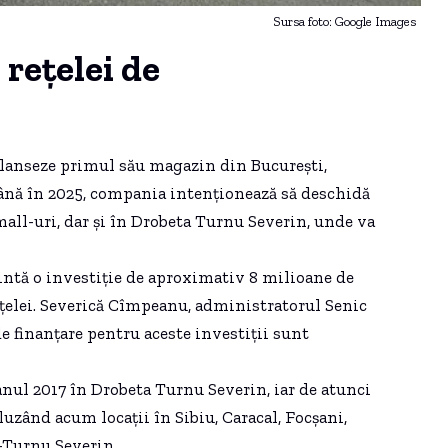
Sursa foto: Google Images
rețelei de
 lanseze primul său magazin din București,
Până în 2025, compania intenționează să deschidă
 mall-uri, dar și în Drobeta Turnu Severin, unde va
intă o investiție de aproximativ 8 milioane de
rețelei. Severică Cîmpeanu, administratorul Senic
de finanțare pentru aceste investiții sunt
anul 2017 în Drobeta Turnu Severin, iar de atunci
luzând acum locații în Sibiu, Caracal, Focșani,
a-Turnu Severin.