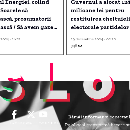
l Energiei, colind
Guvernul a alocat 12
 Soarele să
milioane lei pentru
ască, prosumatorii
restituirea cheltuiel
ească / Să avem gaze
electorale partidelor 
inde, asta doar de noi
și candidaților la
2024 - 16:22
19 decembrie 2024 - 02:20
/ Și cărbune
prezidențiale.
348
sLo
, ne ajută Mircea
Rămâi informat
și conectat 
FACEBOOK
Twitter
YOUTUBE
PulsLocal transformă fiecare șt