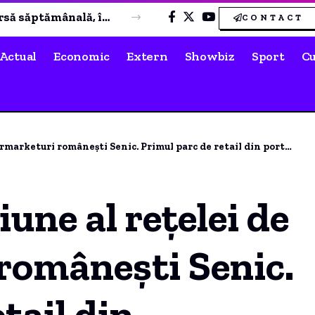
Scădere moderată a prețului carburanților după plafonarea adaosului comercial. Când se preconizează o nouă ieftinire?
CONTACT
Actual
Economic
Extern
Showbiz
Sport
Cu
arketuri românești Senic. Primul parc de retail din portofoliu.
une al rețelei de
românești Senic.
tail din