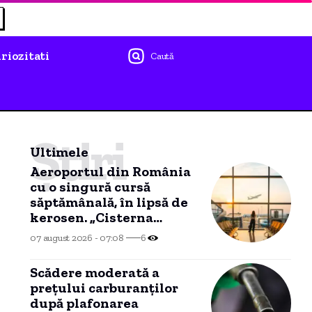
riozitati
Caută
Știri
Ultimele
Aeroportul din România
cu o singură cursă
săptămânală, în lipsă de
kerosen. „Cisterna
așteaptă la Năvodari”
07 august 2026 - 07:08
6
Scădere moderată a
prețului carburanților
după plafonarea