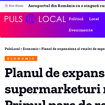
Aeroportul din România cu o singură cursă săptămânală, în lipsă de kerosen. „Cisterna așteaptă la Năvodari”
Hot News
Politică
Local
Evenimente
PulsLocal
>
Economic
>
Planul de expansiune al rețelei de superm
ECONOMIC
Planul de expansi
supermarketuri 
Primul parc de re