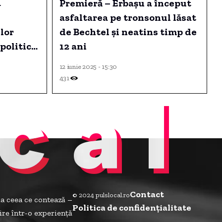
4
Premieră – Erbașu a început
asfaltarea pe tronsonul lăsat
ilor
de Bechtel și neatins timp de
politice
12 ani
12 iunie 2025 - 15:30
431
cal
Contact
© 2024 pulslocal.ro
la ceea ce contează –
Politica de confidenţialitate
ire într-o experiență