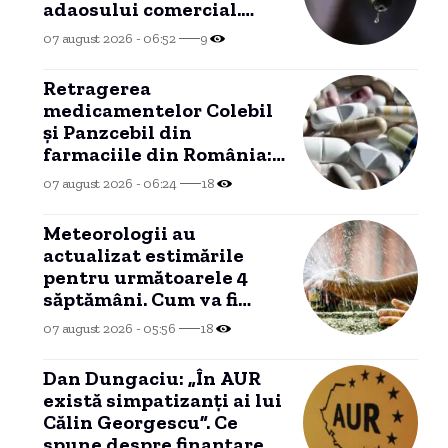
adaosului comercial.
Când se preconizează o
07 august 2026 - 06:52
9
nouă ieftinire?
Retragerea
medicamentelor Colebil
și Panzcebil din
farmaciile din România:
explicația Agenției
07 august 2026 - 06:24
18
Naționale a
Medicamentului.
Meteorologii au
actualizat estimările
pentru următoarele 4
săptămâni. Cum va fi
vremea până pe 7
07 august 2026 - 05:56
18
septembrie
Dan Dungaciu: „În AUR
există simpatizanți ai lui
Călin Georgescu”. Ce
spune despre finanțarea