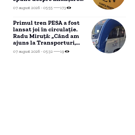
manifestațiilor fostului
07 august 2026 - 05:55
173
candidat
Primul tren PESA a fost
lansat joi în circulație.
Radu Miruță: „Când am
ajuns la Transporturi,
erau blocate între
07 august 2026 - 05:32
19
buruieni”