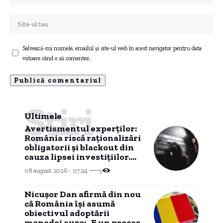
Salvează-mi numele, emailul și site-ul web în acest navigator pentru data
viitoare când o să comentez.
Știri
Ultimele
Avertismentul experților:
România riscă raționalizări
obligatorii și blackout din
cauza lipsei investițiilor.
Apel către ANRE
08 august 2026 - 07:24
3
Nicușor Dan afirmă din nou
că România își asumă
obiectivul adoptării
monedei euro: „E un proces