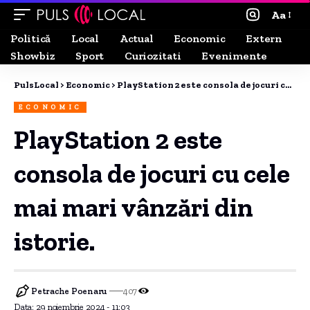
Aa
Politică
Local
Actual
Economic
Extern
Showbiz
Sport
Curiozitati
Evenimente
PulsLocal
>
Economic
>
PlayStation 2 este consola de jocuri cu cele mai mari vânzări din istorie.
ECONOMIC
PlayStation 2 este
consola de jocuri cu cele
mai mari vânzări din
istorie.
Petrache Poenaru
407
Data: 29 noiembrie 2024 - 11:03