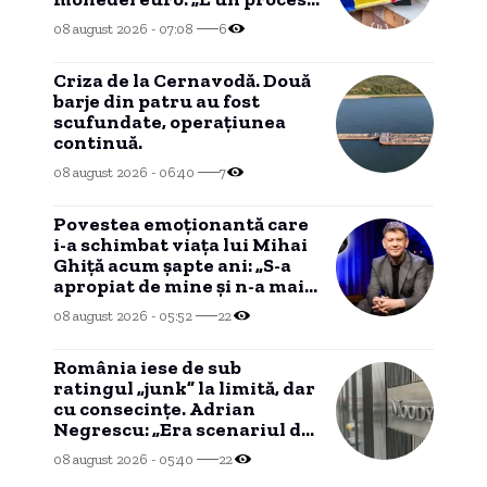
de durată care trebuie
08 august 2026 - 07:08
6
prioritizat”
Criza de la Cernavodă. Două
barje din patru au fost
scufundate, operațiunea
continuă.
08 august 2026 - 06:40
7
Povestea emoționantă care
i-a schimbat viața lui Mihai
Ghiță acum șapte ani: „S-a
apropiat de mine și n-a mai
plecat”
08 august 2026 - 05:52
22
România iese de sub
ratingul „junk” la limită, dar
cu consecințe. Adrian
Negrescu: „Era scenariul de
bază, nu am câștigat nimic”
08 august 2026 - 05:40
22