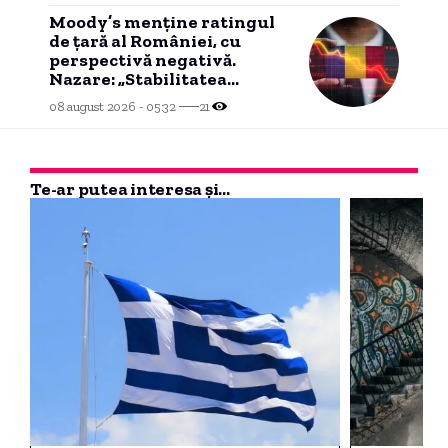
Moody’s menține ratingul
de țară al României, cu
perspectivă negativă.
Nazare: „Stabilitatea
politică este atent
08 august 2026 - 05:32
21
monitorizată”
Te-ar putea interesa și...