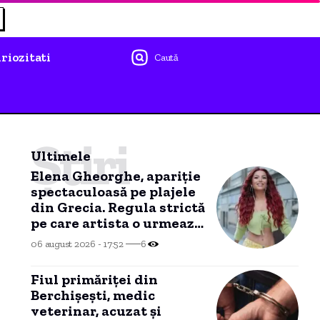
riozitati
Caută
Știri
Ultimele
Elena Gheorghe, apariție
spectaculoasă pe plajele
din Grecia. Regula strictă
pe care artista o urmează
în vacanță.
06 august 2026 - 17:52
6
Fiul primăriței din
Berchișești, medic
veterinar, acuzat și