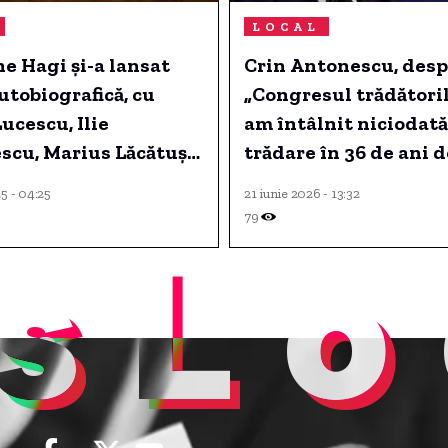
LOCAL
e Hagi și-a lansat
Crin Antonescu, desp
utobiografică, cu
„Congresul trădătoril
ucescu, Ilie
am întâlnit niciodată
scu, Marius Lăcătuș
trădare în 36 de ani d
rghe Popescu printre
politică! Echipa Boloj
5 - 04:25
21 iunie 2026 - 13:32
distorsionează istori
79
sLo
partidului, reprezint
impostură și demago
Probabil că, uneori, n
curajul să te exprimi.
Înghiți!”