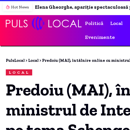
Elena Gheorghe, apariție spectaculoasă pe plajele din Grecia. Regula strictă pe care artista o urmează în vacanță.
Hot News
Politică
Local
Evenimente
PulsLocal
>
Local
>
Predoiu (MAI), întâlnire online cu ministr
LOCAL
Predoiu (MAI), în
ministrul de Int
pe tema Scheng