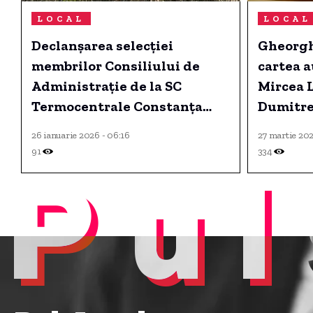
LOCAL
LOCAL
Declanșarea selecției
Gheorgh
membrilor Consiliului de
cartea a
Administrație de la SC
Mircea L
Termocentrale Constanța
Dumitre
SRL, sub autoritatea
și Gheo
26 ianuarie 2026 - 06:16
27 martie 202
Consiliului Local. Un nou
invitați.
91
334
Pul
administrator provizoriu va
fi desemnat la compania
Termoficare Constanța SC.