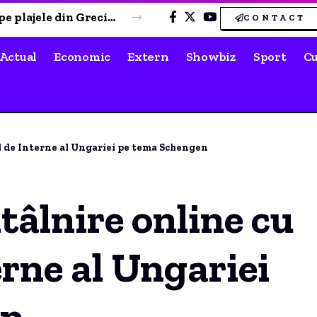
Fiul primăriței din Berchișești, medic veterinar, acuzat și reținut pentru uciderea a sute de câini
CONTACT
Actual
Economic
Extern
Showbiz
Sport
Cu
ul de Interne al Ungariei pe tema Schengen
tâlnire online cu
erne al Ungariei
en