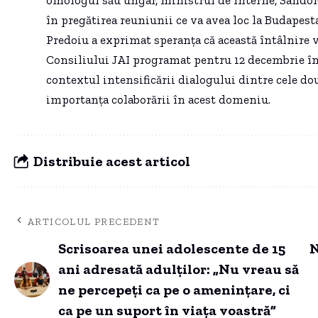
omologul său ungar, ministrul de Interne, Sandor 
în pregătirea reuniunii ce va avea loc la Budapest
Predoiu a exprimat speranța că această întâlnire v
Consiliului JAI programat pentru 12 decembrie în 
contextul intensificării dialogului dintre cele do
importanța colaborării în acest domeniu.
Distribuie acest articol
ARTICOLUL PRECEDENT
Scrisoarea unei adolescente de 15
N
ani adresată adulților: „Nu vreau să
ne percepeți ca pe o amenințare, ci
ca pe un suport în viața voastră”