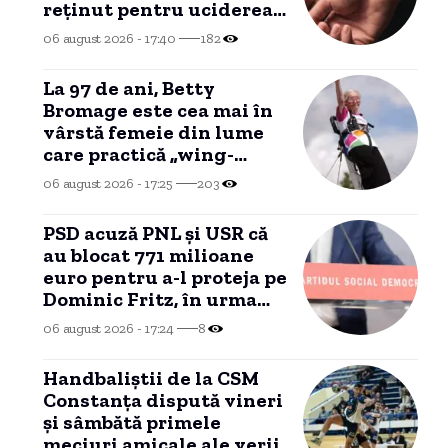
reținut pentru uciderea
a sute de câini
06 august 2026 - 17:40
182
La 97 de ani, Betty
Bromage este cea mai în
vârstă femeie din lume
care practică „wing-
walking”
06 august 2026 - 17:25
203
PSD acuză PNL și USR că
au blocat 771 milioane
euro pentru a-l proteja pe
Dominic Fritz, în urma
contestării Legii
06 august 2026 - 17:24
8
Integrității la CCR.
Handbaliștii de la CSM
Constanța dispută vineri
și sâmbătă primele
meciuri amicale ale verii