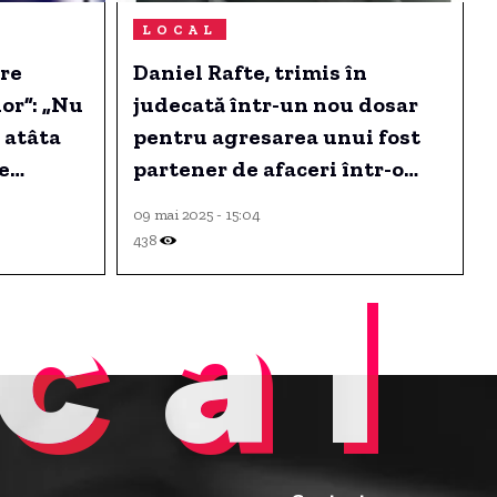
LOCAL
re
Daniel Rafte, trimis în
or”: „Nu
judecată într-un nou dosar
 atâta
pentru agresarea unui fost
e
partener de afaceri într-o
an
mașină parcată în fața
09 mai 2025 - 15:04
a
blocului
438
cal
ă
gie.
u ai