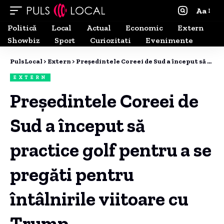
Aa
Politică
Local
Actual
Economic
Extern
Showbiz
Sport
Curiozitati
Evenimente
PulsLocal
>
Extern
>
Președintele Coreei de Sud a început să practice golf pentru a se pregăti pentru întâlnirile viitoare cu Trump.
EXTERN
Președintele Coreei de
Sud a început să
practice golf pentru a se
pregăti pentru
întâlnirile viitoare cu
Trump.