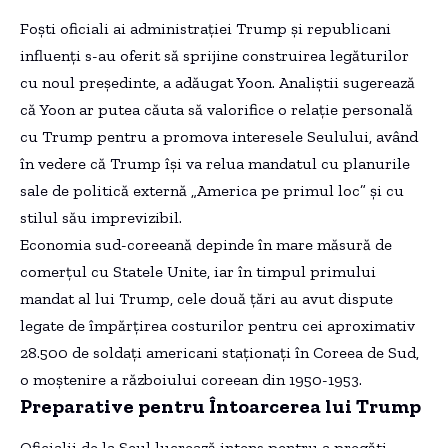
Foști oficiali ai administrației Trump și republicani
influenți s-au oferit să sprijine construirea legăturilor
cu noul președinte, a adăugat Yoon. Analiștii sugerează
că Yoon ar putea căuta să valorifice o relație personală
cu Trump pentru a promova interesele Seulului, având
în vedere că Trump își va relua mandatul cu planurile
sale de politică externă „America pe primul loc” și cu
stilul său imprevizibil.
Economia sud-coreeană depinde în mare măsură de
comerțul cu Statele Unite, iar în timpul primului
mandat al lui Trump, cele două țări au avut dispute
legate de împărțirea costurilor pentru cei aproximativ
28.500 de soldați americani staționați în Coreea de Sud,
o moștenire a războiului coreean din 1950-1953.
Preparative pentru Întoarcerea lui Trump
Oficialii de la Seul lucrează intens pentru a pregăti