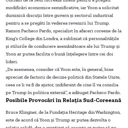
modificări economice semnificative, iar Yoon a solicitat
duminică discuții între guvern și sectorul industrial
pentru a se pregăti în vederea revenirii lui Trump.
Ramon Pacheco Pardo, specialist în afaceri coreene de la
King’s College din Londra, a subliniat că personalitățile
și stilurile de conducere asemănătoare ale lui Trump și
Yoon ar putea facilita o bună înțelegere între cei doi
lideri.
„De asemenea, consider că Yoon este, în general, bine
apreciat de factorii de decizie politică din Statele Unite,
ceea ce îi va fi de ajutor, indiferent de cine îl va consilia
pe Trump în politica externă”, a adăugat Pacheco Pardo.
Posibile Provocări în Relația Sud-Coreeană
Bruce Klingner, de la Fundația Heritage din Washington,
este de acord că Yoon și Trump ar putea dezvolta o
relație solidă, dar a avertizat că aceasta ar putea să nu