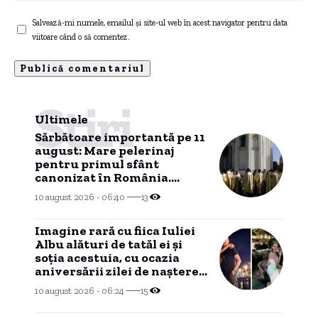
Salvează-mi numele, emailul și site-ul web în acest navigator pentru data
viitoare când o să comentez.
Știri
Ultimele
Sărbătoare importantă pe 11
august: Mare pelerinaj
pentru primul sfânt
canonizat în România.
Moaștele care vor fi expuse
10 august 2026 - 06:40
13
spre închinare
Imagine rară cu fiica Iuliei
Albu alături de tatăl ei și
soția acestuia, cu ocazia
aniversării zilei de naștere a
lui Mihai Albu. „Ale mele”
10 august 2026 - 06:24
15