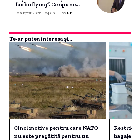
fac bullying”. Ce spune
despre alegerile anticipate
10 august 2026 - 04:08
22
Te-ar putea interesa și...
Cinci motive pentru care NATO
Restricția
nu este pregătită pentru un
bagaje de