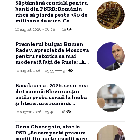
Săptămână crucială pentru
banii din PNRR: România
riscă să piardă peste 750 de
milioane de euro. Ce
urmează
10 august 2026 - 06:08
18
Premierul bulgar Rumen
Radev, apreciat de Moscova
pentru retorica sa mai
moderată faţă de Rusia: „A
căpătat elemente raţionale”
10 august 2026 - 05:55
196
Bacalaureat 2026, sesiunea
de toamnă: Elevii susțin
astăzi proba scrisă la limba
și literatura română.
Structura subiectelor
10 august 2026 - 05:40
18
Oana Gheorghiu, atac la
PSD: „Se comportă precum
copiii din curtea școlii care