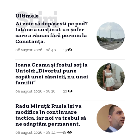
Știri
Ultimele
Ai voie să depășești pe pod?
Iată ce a susținut un șofer
care a rămas fără permis la
Constanța.
08 august 2026 - 08:40
19
Ioana Grama și fostul soț la
Untold: „Divorțul pune
capăt unei căsnicii, nu unei
familii”
08 august 2026 - 08:36
20
Radu Miruță: Rusia își va
modifica în continuare
tactica, iar noi va trebui să
ne adaptăm permanent.
08 august 2026 - 08:24
18