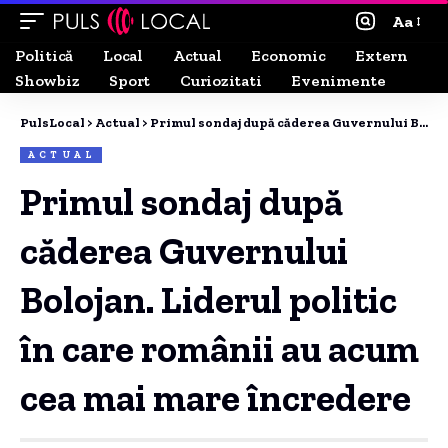
Aa
Politică
Local
Actual
Economic
Extern
Showbiz
Sport
Curiozitati
Evenimente
PulsLocal
>
Actual
>
Primul sondaj după căderea Guvernului Bolojan. Liderul politic în care românii au acum cea mai mare încredere
ACTUAL
Primul sondaj după
căderea Guvernului
Bolojan. Liderul politic
în care românii au acum
cea mai mare încredere