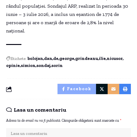
rândul populației. Sondajul ARP, realizat în perioada 30
iunie – 3 iulie 2026, a inclus un eșantion de 1.774 de
persoane și are o marjă de eroare de 2,8% la nivel
național.
Etichete:
bolojan
dan
de
george
grindeanu
ilie
nicusor
opinie
simion
sondaj
sorin
Facebook
Lasa un comentariu
Adresa ta de email nu va fi publicată.
Câmpurile obligatorii sunt marcate cu
*