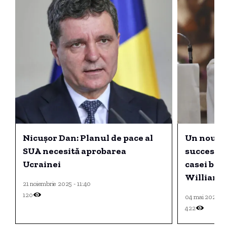
Nicușor Dan: Planul de pace al
Un nou fa
SUA necesită aprobarea
succesiun
Ucrainei
casei bri
William Hi
21 noiembrie 2025 - 11:40
asiatic di
120
04 mai 2025 - 
422