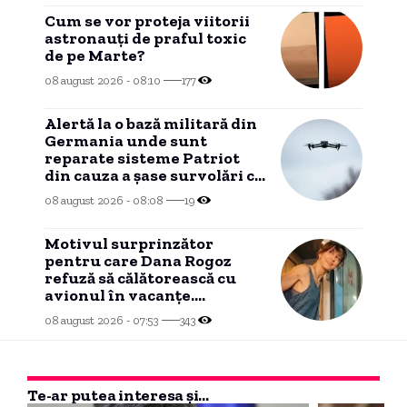
Cum se vor proteja viitorii
astronauți de praful toxic
de pe Marte?
08 august 2026 - 08:10
177
Alertă la o bază militară din
Germania unde sunt
reparate sisteme Patriot
din cauza a șase survolări cu
drone neidentificate.
08 august 2026 - 08:08
19
Motivul surprinzător
pentru care Dana Rogoz
refuză să călătorească cu
avionul în vacanțe.
Activitățile copiilor ei în
08 august 2026 - 07:53
343
tren.
Te-ar putea interesa și...