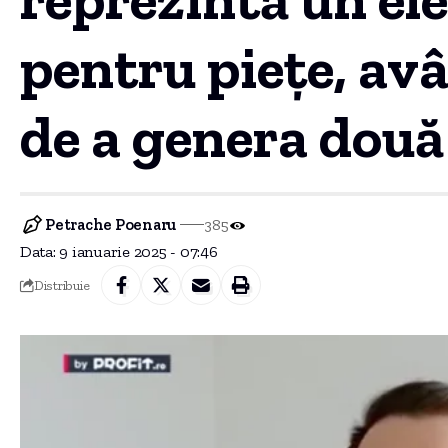
pentru piețe, av
de a genera două 
Petrache Poenaru
385
Data: 9 ianuarie 2025 - 07:46
Distribuie