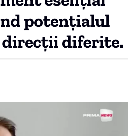
ând potențialul
direcții diferite.