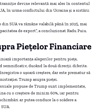
tranziție devine relevantă mai ales în contextul
A, în urma conflictului din Ucraina și a sistării
e din SUA va rămâne valabilă până în 2025, mai
apacitatea de export”, a concluzionat Radu Puiu.
pra Piețelor Financiare
iniază importanța alegerilor pentru piețe,
semnificativ, ducând la două direcții diferite.
înregistra o ușoară creștere, dar este prematur să
nistrației Trump asupra pieței.
omerciale propuse de Trump sunt implementate,
hina cu o creștere de minim 60%, iar pentru
 schimbări ar putea conduce la o scădere a
n SUA.