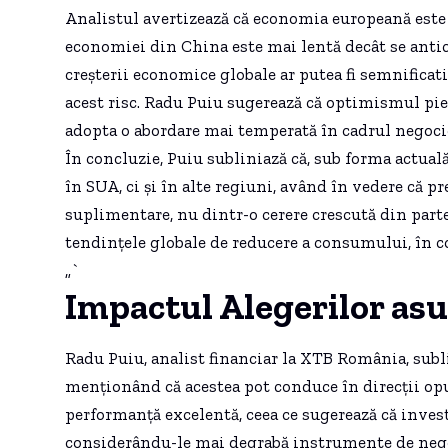
Analistul avertizează că economia europeană este d
economiei din China este mai lentă decât se antic
creșterii economice globale ar putea fi semnificati
acest risc. Radu Puiu sugerează că optimismul pi
adopta o abordare mai temperată în cadrul negocie
În concluzie, Puiu subliniază că, sub forma actuală
în SUA, ci și în alte regiuni, având în vedere că pr
suplimentare, nu dintr-o cerere crescută din parte
tendințele globale de reducere a consumului, în con
„`
Impactul Alegerilor asu
Radu Puiu, analist financiar la XTB România, subl
menționând că acestea pot conduce în direcții opus
performanță excelentă, ceea ce sugerează că invest
considerându-le mai degrabă instrumente de negoc