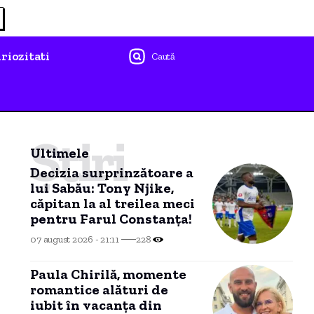
riozitati
Caută
Știri
Ultimele
Decizia surprinzătoare a
lui Sabău: Tony Njike,
căpitan la al treilea meci
pentru Farul Constanța!
07 august 2026 - 21:11
228
Paula Chirilă, momente
romantice alături de
iubit în vacanța din