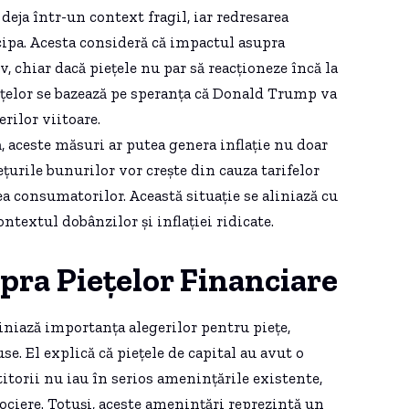
eja într-un context fragil, iar redresarea
ipa. Acesta consideră că impactul asupra
v, chiar dacă piețele nu par să reacționeze încă la
ețelor se bazează pe speranța că Donald Trump va
rilor viitoare.
, aceste măsuri ar putea genera inflație nu doar
ețurile bunurilor vor crește din cauza tarifelor
a consumatorilor. Această situație se aliniază cu
textul dobânzilor și inflației ridicate.
pra Piețelor Financiare
iniază importanța alegerilor pentru piețe,
e. El explică că piețele de capital au avut o
itorii nu iau în serios amenințările existente,
iere. Totuși, aceste amenințări reprezintă un