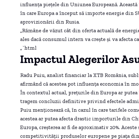
influența piețele din Uniunea Europeană. Această 
în care Europa a început să importe energie din SU
aprovizionării din Rusia.
„Rămâne de văzut cât din oferta actuală de energi
ales dacă consumul intern va crește și va afecta c
„`html
Impactul Alegerilor Asu
Radu Puiu, analist financiar la XTB România, subl
afirmând că acestea pot influența economia în mod 
În contextul actual, prețurile din Europa ar putea 
tragem concluzii definitive privind efectele admi
Puiu menționează că, în cazul în care tarifele c
acestea ar putea afecta drastic importurile din C
Europa, creșterea ar fi de aproximativ 20%. Aceste
competitivității produselor europene pe piața di