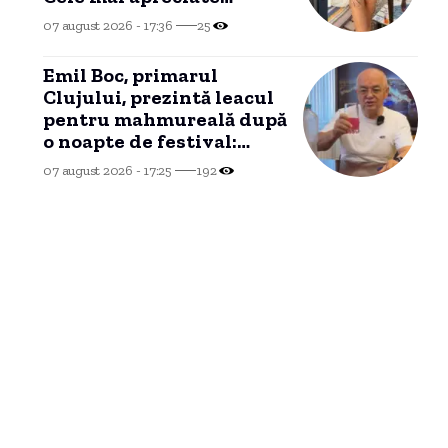
apariții
07 august 2026 - 17:36
25
Emil Boc, primarul
Clujului, prezintă leacul
pentru mahmureală după
o noapte de festival:
„Uitați de cafea”
07 august 2026 - 17:25
192