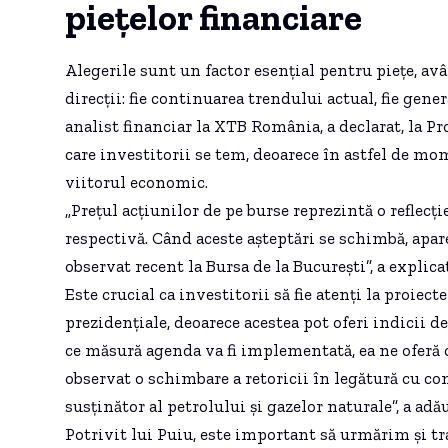
piețelor financiare
Alegerile sunt un factor esențial pentru piețe, av
direcții: fie continuarea trendului actual, fie gene
analist financiar la XTB România, a declarat, la Pro
care investitorii se tem, deoarece în astfel de mom
viitorul economic.
„Prețul acțiunilor de pe burse reprezintă o reflec
respectivă. Când aceste așteptări se schimbă, apare 
observat recent la Bursa de la București”, a explica
Este crucial ca investitorii să fie atenți la proiec
prezidențiale, deoarece acestea pot oferi indicii d
ce măsură agenda va fi implementată, ea ne oferă
observat o schimbare a retoricii în legătură cu 
susținător al petrolului și gazelor naturale”, a adău
Potrivit lui Puiu, este important să urmărim și tr