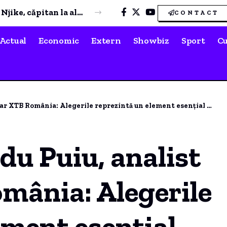
Paula Chirilă, momente romantice alături de iubit în vacanța din Grecia. Mesajul emoționant transmis de actriță.
CONTACT
Actual
Economic
Extern
Showbiz
Sport
Cu
 reprezintă un element esențial pentru piețe, având potențialul de a genera două direcții diferite.
du Puiu, analist
mânia: Alegerile
ement esențial