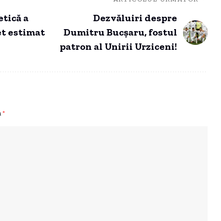
etică a
Dezvăluiri despre
t estimat
Dumitru Bucșaru, fostul
patron al Unirii Urziceni!
u
*