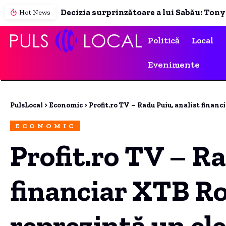
Hot News
Politică
Local
Evenimente
PulsLocal
>
Economic
>
Profit.ro TV – Radu Puiu, analist financiar XTB România: Alegerile
ECONOMIC
Profit.ro TV – Ra
financiar XTB Ro
reprezintă un el