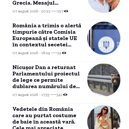
Grecia. Mesajul
emoționant transmis de
07 august 2026 - 20:23
257
actriță.
România a trimis o alertă
timpurie către Comisia
Europeană și statele UE
în contextul secetei
severe, conform
07 august 2026 - 18:24
24
Ministerului Energiei.
Nicușor Dan a returnat
Parlamentului proiectul
de lege ce permite
dublarea numărului de
urși care pot fi vânați.
07 august 2026 - 17:55
341
Vedetele din România
care au purtat costume
de baie în această vară.
Cele mai apreciate