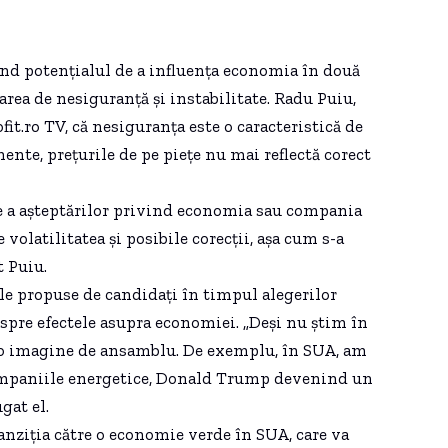
ând potențialul de a influența economia în două
rarea de nesiguranță și instabilitate. Radu Puiu,
fit.ro TV, că nesiguranța este o caracteristică de
ente, prețurile de pe piețe nu mai reflectă corect
ție a așteptărilor privind economia sau compania
volatilitatea și posibile corecții, așa cum s-a
t Puiu.
tele propuse de candidați în timpul alegerilor
espre efectele asupra economiei. „Deși nu știm în
 o imagine de ansamblu. De exemplu, în SUA, am
companiile energetice, Donald Trump devenind un
gat el.
anziția către o economie verde în SUA, care va