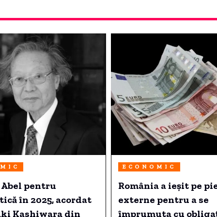
MIC
ECONOMIC
 Abel pentru
România a ieșit pe pi
că în 2025, acordat
externe pentru a se
aki Kashiwara din
împrumuta cu obligaț