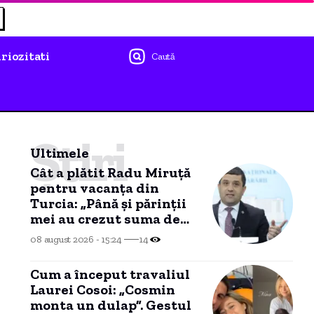
riozitati
Caută
Știri
Ultimele
Cât a plătit Radu Miruță
pentru vacanța din
Turcia: „Până și părinții
mei au crezut suma de
15.000 de euro”
08 august 2026 - 15:24
14
Cum a început travaliul
Laurei Cosoi: „Cosmin
monta un dulap”. Gestul