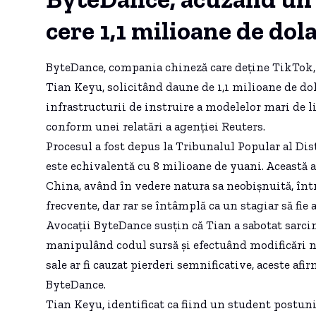
cere 1,1 milioane de dola
ByteDance, compania chineză care deține TikTok, 
Tian Keyu, solicitând daune de 1,1 milioane de dola
infrastructurii de instruire a modelelor mari de li
conform unei relatări a agenției Reuters.
Procesul a fost depus la Tribunalul Popular al Dis
este echivalentă cu 8 milioane de yuani. Această a
China, având în vedere natura sa neobișnuită, înt
frecvente, dar rar se întâmplă ca un stagiar să fie 
Avocații ByteDance susțin că Tian a sabotat sarcini
manipulând codul sursă și efectuând modificări ne
sale ar fi cauzat pierderi semnificative, aceste afi
ByteDance.
Tian Keyu, identificat ca fiind un student postun