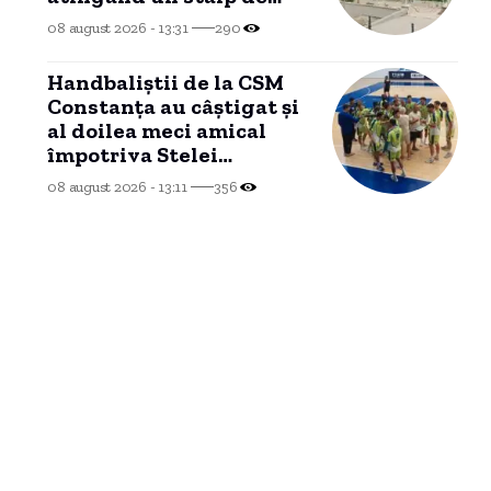
iluminat.
08 august 2026 - 13:31
290
Handbaliștii de la CSM
Constanța au câștigat și
al doilea meci amical
împotriva Stelei
București
08 august 2026 - 13:11
356