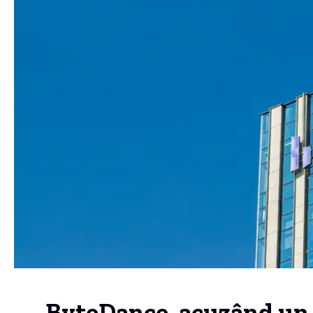
ByteDance, acuzând un f