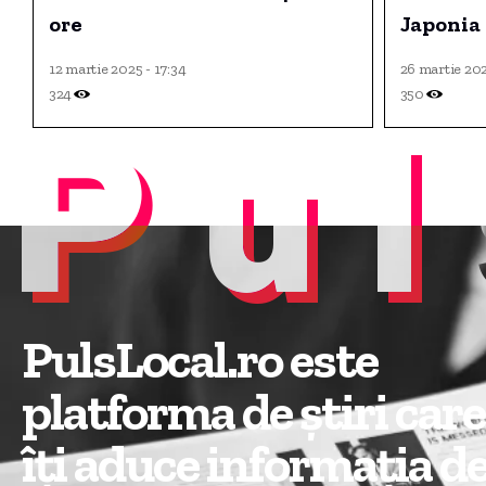
ore
Japonia
12 martie 2025 - 17:34
26 martie 202
324
350
Pul
PulsLocal.ro este
platforma de știri care
îți aduce informația d