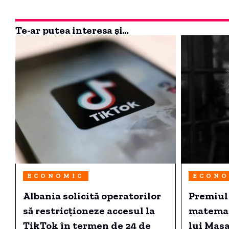
Te-ar putea interesa și...
ECONOMIC
ECONO
Albania solicită operatorilor
Premiul
să restricționeze accesul la
matemati
TikTok în termen de 24 de
lui Mas