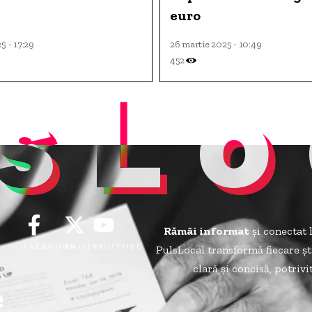
euro
5 - 17:29
26 martie 2025 - 10:49
452
sLo
Rămâi informat
și conectat 
FACEBOOK
Twitter
YOUTUBE
PulsLocal transformă fiecare șt
clară și concisă, potriv
e