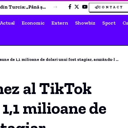
Cum a început travaliul Laurei Cosoi: „Cosmin monta un dulap”. Gestul celor patru fiice a avut un impact profund asupra ei.
CONTACT
Actual
Economic
Extern
Showbiz
Sport
Cu
 de 1,1 milioane de dolari unui fost stagiar, acuzându-l de sabotaj.
nez al TikTok
 1,1 milioane de
stagiar,