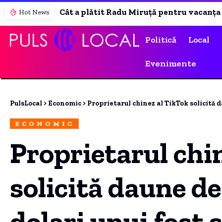
Cât a plătit Radu Miruță pentru vacanța din Turcia: „Până și părinții mei au crezut suma de 15.000 de euro”
Hot News
Politică
Local
Evenimente
PulsLocal
>
Economic
>
Proprietarul chinez al TikTok solicită daune
ECONOMIC
Proprietarul chi
solicită daune de
dolari unui fost 