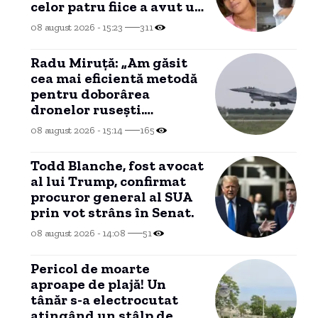
celor patru fiice a avut un
impact profund asupra
08 august 2026 - 15:23
311
ei.
Radu Miruță: „Am găsit
cea mai eficientă metodă
pentru doborârea
dronelor rusești.
Funcționează cu succes”
08 august 2026 - 15:14
165
Todd Blanche, fost avocat
al lui Trump, confirmat
procuror general al SUA
prin vot strâns în Senat.
08 august 2026 - 14:08
51
Pericol de moarte
aproape de plajă! Un
tânăr s-a electrocutat
atingând un stâlp de