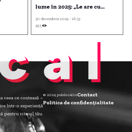
lume în 2025: „Le are cu
adevărat pe toate”
30 decembrie 2024 - 16:33
453
cal
Contact
© 2024 pulslocal.ro
la ceea ce contează –
Politica de confidenţialitate
ire într-o experiență
ită pentru ritmul tău.