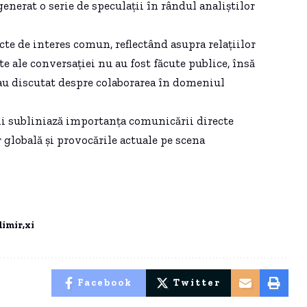
nerat o serie de speculații în rândul analiștilor
ecte de interes comun, reflectând asupra relațiilor
te ale conversației nu au fost făcute publice, însă
 au discutat despre colaborarea în domeniul
rții subliniază importanța comunicării directe
r globală și provocările actuale pe scena
dimir
xi
Facebook
Twitter