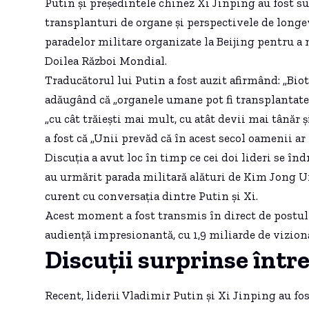
Putin și președintele chinez Xi Jinping au fost 
transplanturi de organe și perspectivele de long
paradelor militare organizate la Beijing pentru a m
Doilea Război Mondial.
Traducătorul lui Putin a fost auzit afirmând: „Bio
adăugând că „organele umane pot fi transplantate
„cu cât trăiești mai mult, cu atât devii mai tânăr 
a fost că „Unii prevăd că în acest secol oamenii ar 
Discuția a avut loc în timp ce cei doi lideri se î
au urmărit parada militară alături de Kim Jong Un
curent cu conversația dintre Putin și Xi.
Acest moment a fost transmis în direct de postul 
audiență impresionantă, cu 1,9 miliarde de vizionă
Discuții surprinse între
Recent, liderii Vladimir Putin și Xi Jinping au fo