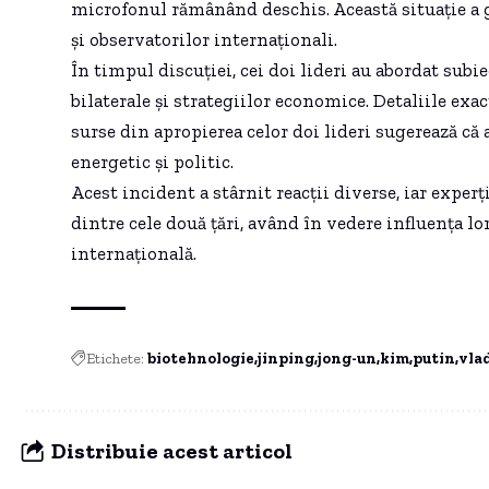
microfonul rămânând deschis. Această situație a ge
și observatorilor internaționali.
În timpul discuției, cei doi lideri au abordat subi
bilaterale și strategiilor economice. Detaliile exac
surse din apropierea celor doi lideri sugerează că
energetic și politic.
Acest incident a stârnit reacții diverse, iar expe
dintre cele două țări, având în vedere influența lo
internațională.
Etichete:
biotehnologie
jinping
jong-un
kim
putin
vla
Distribuie acest articol