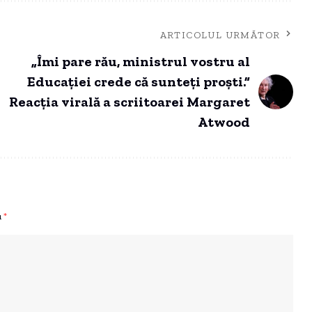
ARTICOLUL URMĂTOR
„Îmi pare rău, ministrul vostru al
Educaţiei crede că sunteţi proşti.”
Reacția virală a scriitoarei Margaret
Atwood
u
*