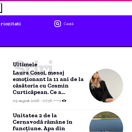
riozitati
Caută
Știri
Ultimele
Laura Cosoi, mesaj
emoționant la 11 ani de la
căsătoria cu Cosmin
Curticăpean. Ce a
declarat despre tatăl
09 august 2026 - 07:36
2
celor cinci fetițe
Unitatea 2 de la
Cernavodă rămâne în
funcțiune. Apa din