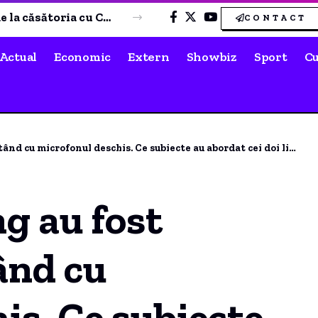
Unitatea 2 de la Cernavodă rămâne în funcțiune. Apa din Dunăre a crescut cu 8 centimetri.
CONTACT
Actual
Economic
Extern
Showbiz
Sport
Cu
nd cu microfonul deschis. Ce subiecte au abordat cei doi lideri?
ng au fost
ând cu
is. Ce subiecte