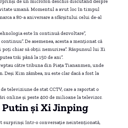
surprinși de un microfon deschis discutând despre
evitate umană. Momentul a avut loc în timpul
arca a 80-a aniversare a sfârșitului celui de-al
tehnologia este în continuă dezvoltare”,
 continuu”. De asemenea, acesta a menționat că
și poți chiar să obții nemurirea”. Răspunsul lui Xi
putea trăi până la 150 de ani”.
ndreptau către tribuna din Piața Tiananmen, unde
. Deși Kim zâmbea, nu este clar dacă a fost la
de televiziune de stat CCTV, care a raportat o
ri online și peste 400 de milioane la televizor.
 Putin și Xi Jinping
st surprinși într-o conversație neintenționată,