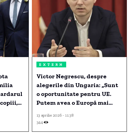
EXTERN
pta
Victor Negrescu, despre
milia
alegerile din Ungaria: „Sunt
iardarul
o oportunitate pentru UE.
copiii,
Putem avea o Europă mai
.
unită și decizii luate mai
13 aprilie 2026 - 11:38
ușor”
344