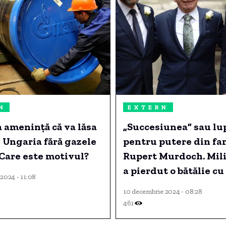
N
EXTERN
 amenință că va lăsa
„Succesiunea” sau lu
i Ungaria fără gazele
pentru putere din fa
 Care este motivul?
Rupert Murdoch. Mil
a pierdut o bătălie cu 
2024 - 11:08
dar războiul continuă
10 decembrie 2024 - 08:28
461