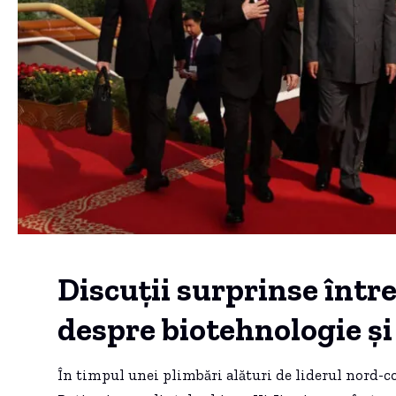
Discuții surprinse între
despre biotehnologie și
În timpul unei plimbări alături de liderul nord-