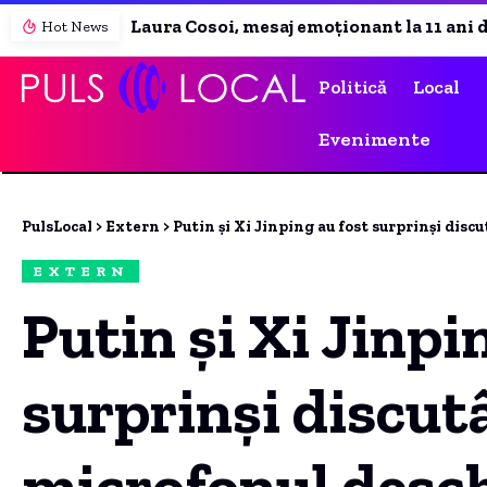
Laura Cosoi, mesaj emoționant la 11 ani de la căsătoria cu Cosmin Curticăpean. Ce a declarat despre tatăl celor cinci fetițe
Hot News
Politică
Local
Evenimente
PulsLocal
>
Extern
>
Putin și Xi Jinping au fost surprinși discutâ
EXTERN
Putin și Xi Jinpi
surprinși discut
microfonul desch