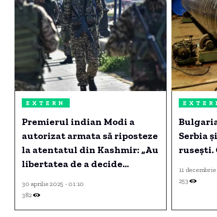
EXTERN
EXTER
Premierul indian Modi a
Bulgaria
autorizat armata să riposteze
Serbia ș
la atentatul din Kashmir: „Au
rusești.
libertatea de a decide
11 decembrie 
ţintele”
253
30 aprilie 2025 - 01:10
382