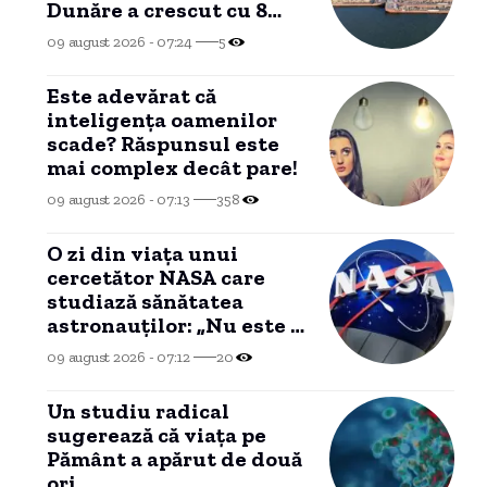
Dunăre a crescut cu 8
centimetri.
09 august 2026 - 07:24
5
Este adevărat că
inteligența oamenilor
scade? Răspunsul este
mai complex decât pare!
09 august 2026 - 07:13
358
O zi din viața unui
cercetător NASA care
studiază sănătatea
astronauților: „Nu este o
știință complicată”
09 august 2026 - 07:12
20
Un studiu radical
sugerează că viața pe
Pământ a apărut de două
ori.