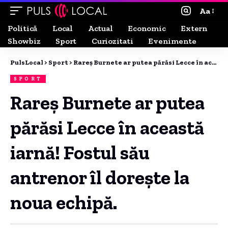
Aa
Politică
Local
Actual
Economic
Extern
Showbiz
Sport
Curiozitati
Evenimente
PulsLocal
>
Sport
>
Rareș Burnete ar putea părăsi Lecce în această iarnă! Fostul său antrenor îl dorește la noua echipă.
SPORT
Rareș Burnete ar putea
părăsi Lecce în această
iarnă! Fostul său
antrenor îl dorește la
noua echipă.