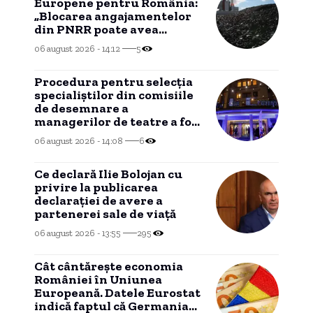
Europene pentru România:
„Blocarea angajamentelor
din PNRR poate avea
consecințe financiare
06 august 2026 - 14:12
5
grave”
Procedura pentru selecția
specialiștilor din comisiile
de desemnare a
managerilor de teatre a fost
reluată. Se caută 10
06 august 2026 - 14:08
6
directori.
Ce declară Ilie Bolojan cu
privire la publicarea
declarației de avere a
partenerei sale de viață
06 august 2026 - 13:55
295
Cât cântărește economia
României în Uniunea
Europeană. Datele Eurostat
indică faptul că Germania