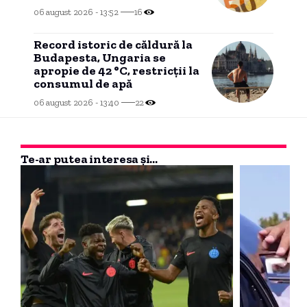
rămâne lider detașat.
06 august 2026 - 13:52
16
Record istoric de căldură la
Budapesta, Ungaria se
apropie de 42 °C, restricții la
consumul de apă
06 august 2026 - 13:40
22
Te-ar putea interesa și...