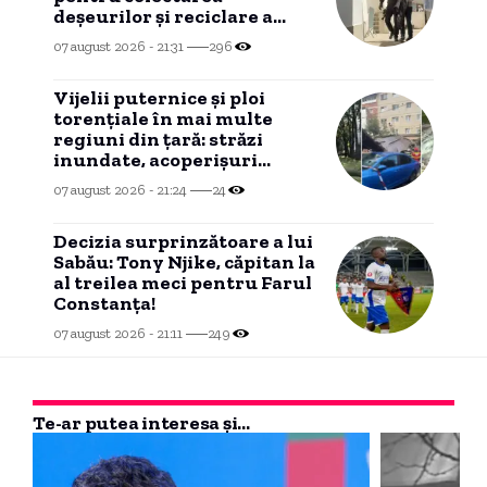
deșeurilor și reciclare a
ajuns în instanță
07 august 2026 - 21:31
296
Vijelii puternice și ploi
torențiale în mai multe
regiuni din țară: străzi
inundate, acoperișuri
smulse și zeci de mașini
07 august 2026 - 21:24
24
avariate
Decizia surprinzătoare a lui
Sabău: Tony Njike, căpitan la
al treilea meci pentru Farul
Constanța!
07 august 2026 - 21:11
249
Te-ar putea interesa și...