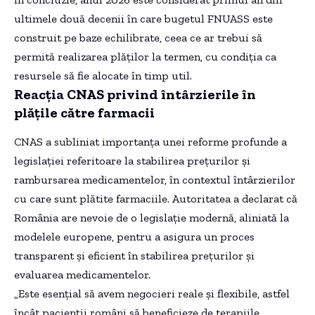
ultimele două decenii în care bugetul FNUASS este
construit pe baze echilibrate, ceea ce ar trebui să
permită realizarea plăților la termen, cu condiția ca
resursele să fie alocate în timp util.
Reacția CNAS privind întârzierile în
plățile către farmacii
CNAS a subliniat importanța unei reforme profunde a
legislației referitoare la stabilirea prețurilor și
rambursarea medicamentelor, în contextul întârzierilor
cu care sunt plătite farmaciile. Autoritatea a declarat că
România are nevoie de o legislație modernă, aliniată la
modelele europene, pentru a asigura un proces
transparent și eficient în stabilirea prețurilor și
evaluarea medicamentelor.
„Este esențial să avem negocieri reale și flexibile, astfel
încât pacienții români să beneficieze de terapiile