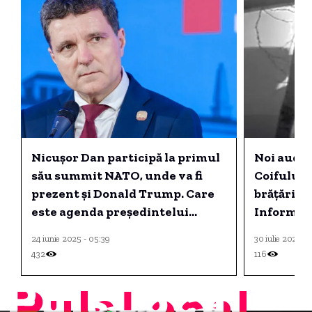
Nicuşor Dan participă la primul
Noi audie
său summit NATO, unde va fi
Coifului d
prezent și Donald Trump. Care
brățărilo
este agenda președintelui
Informați
României?
24 iunie 2025 - 05:39
30 iulie 2025 -
432
116
PulsLocal