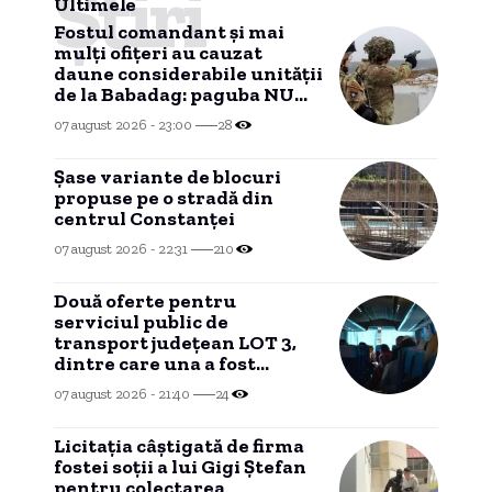
Știri
Ultimele
Fostul comandant și mai
mulți ofițeri au cauzat
daune considerabile unității
de la Babadag: paguba NU
mai poate fi recuperată
07 august 2026 - 23:00
28
dintr-un motiv
HALUCINANT!
Șase variante de blocuri
propuse pe o stradă din
centrul Constanței
07 august 2026 - 22:31
210
Două oferte pentru
serviciul public de
transport județean LOT 3,
dintre care una a fost
declarată INADMISIBILĂ
07 august 2026 - 21:40
24
Licitația câștigată de firma
fostei soții a lui Gigi Ștefan
pentru colectarea