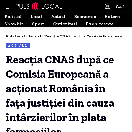
Aa
Politică
Local
Actual
Economic
Extern
Showbiz
Sport
Curiozitati
Evenimente
PulsLocal
>
Actual
>
Reacția CNAS după ce Comisia Europeană a acționat România în fața justiției din cauza întârzierilor în plata farmaciilor
ACTUAL
Reacția CNAS după ce
Comisia Europeană a
acționat România în
fața justiției din cauza
întârzierilor în plata
farmaciilor